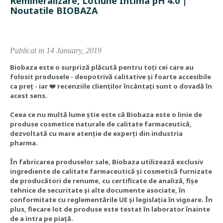
Remineralizare, Lotiune Intima pH 4.0 |
Noutatile BIOBAZA
Publicat in 14 January, 2019
Biobaza este o surpriză plăcută pentru toți cei care au
folosit produsele - deopotrivă calitative și foarte accesibile
ca preț - iar
❤️
recenziile clienților încântați sunt o dovadă în
acest sens.
Ceea ce nu multă lume știe este că Biobaza este o linie de
produse cosmetice naturale de calitate farmaceutică,
dezvoltată cu mare atenție de experți din industria
pharma.
În fabricarea produselor sale, Biobaza utilizează exclusiv
ingrediente de calitate farmaceutică și cosmetică furnizate
de producători de renume, cu certificate de analiză, fișe
tehnice de securitate și alte documente asociate, în
conformitate cu reglementările UE și legislația în vigoare. În
plus, fiecare lot de produse este testat în laborator înainte
de a intra pe piață.