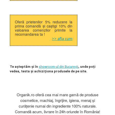
Oferă prietenilor 5% reducere la
prima comandă și caștigi 10% din
valoarea comenzilor primite la
recomandarea ta !
>> afla cum
showroom-ul din București
Te așteptăm și în
, unde poți
vedea, testa și achiziționa produsele de pe site.
Organik.ro oferă cea mai mare gamă de produse
cosmetice, machiaj, îngrijire, igiena, menaj și
curățenie numai din ingrediente 100% naturale.
Comandă acum, livrare în 24h oriunde în România!