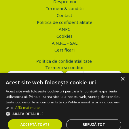
Despre noi
Termeni & conditii
Contact
Politica de confidentialitate
ANPC
Cookies
A.N.P.C. - SAL
Certificari
Politica de confidentialitate
Termeni si conditii
×
Acest site web folosește cookie-uri
Acest site web folosește cookie-uri pentru a îmbunătăți experiența
Copyright © 2026 PROVA.ro
utilizatorului. Prin utilizarea site-ului nostru web, sunteți de acord cu
toate cookie-urile în conformitate cu Politica noastră privind cookie-
$('.btn_gdpr').click(function() { //alert('test'); var values='';
urile.
Află mai multe
values+='action=accept-gdpr'; $.ajax({ method: "POST", url:
ARATĂ DETALIILE
"https://www.prova.ro/gdpr.php", data: values, success: function(html)
ACCEPTĂ TOATE
REFUZĂ TOT
{ if (html == 'success') { $('.box_gdpr').remove(); return false; } } });