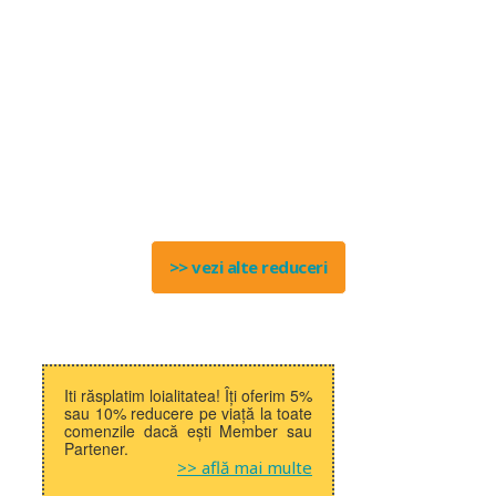
>> vezi alte reduceri
Iti răsplatim loialitatea! Îți oferim 5%
sau 10% reducere pe viață la toate
comenzile dacă ești Member sau
Partener.
>> află mai multe