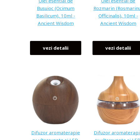
Ulei esential de
Ulei esential de
Busuioc (Ocimum
Rozmarin (Rosmarin
Basilicum), 10ml -
Officinalis), 10ml -
Ancient Wisdom
Ancient Wisdom
vezi detalii
vezi detalii
Difuzor aromaterapie
Difuzor aromaterap