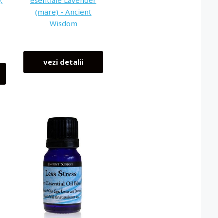
,
esentiale Lavender
(mare) - Ancient
Wisdom
vezi detalii