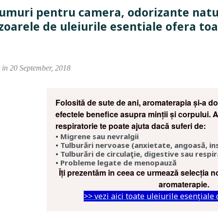
umuri pentru camera, odorizante natu
zoarele de uleiurile esentiale ofera toa
 in 20 September, 2018
Folosită de sute de ani, aromaterapia și-a do
efectele benefice asupra minții și corpului.
respiratorie te poate ajuta dacă suferi de:
Migrene sau nevralgii
Tulburări nervoase (anxietate, angoasă, in
Tulburări de circulaţie, digestive sau respir
Probleme legate de menopauză
Îți prezentăm in ceea ce urmează selecția 
aromaterapie.
>> vezi aici toate uleiurile esențiale