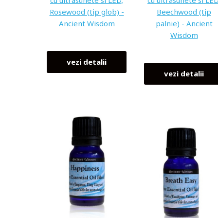
cu ultrasunete si LED,
cu ultrasunete si LED
Rosewood (tip glob) -
Beechwood (tip
Ancient Wisdom
palnie) - Ancient
Wisdom
vezi detalii
vezi detalii