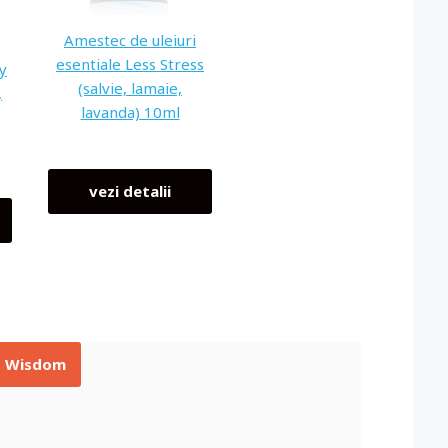
Amestec de uleiuri
esentiale Less Stress
y
(salvie, lamaie,
,
lavanda) 10ml
vezi detalii
nt Wisdom