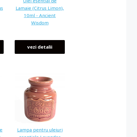
Ulei esential de
us
Lamaie (Citrus Limon),
10ml - Ancient
Wisdom
vezi detalii
ie
Lampa pentru uleiuri