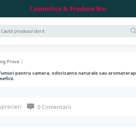
Cosmetice & Produse Bio
log Prova
arfumuri pentru camera, odorizante naturale sau aromaterapi
eficii.
precieri
0 Comentarii