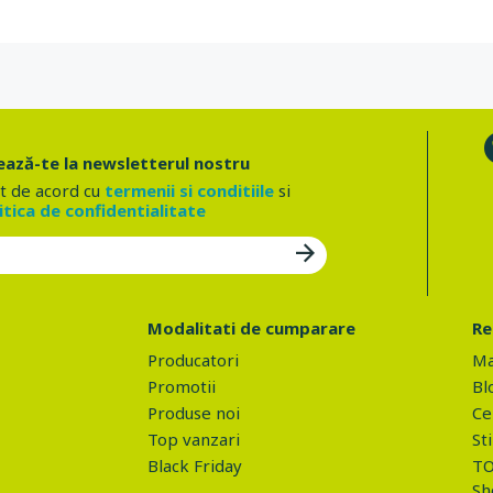
ază-te la newsletterul nostru
t de acord cu
termenii si conditiile
si
itica de confidentialitate
Modalitati de cumparare
Re
Producatori
Ma
Promotii
Bl
Produse noi
Ce 
Top vanzari
Sti
Black Friday
TO
Sh