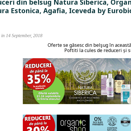
ceri din belsug Natura Siberica, Orga
ra Estonica, Agafia, Iceveda by Eurobi
 in 14 September, 2018
Oferte se găsesc din belşug în aceast
Poftiti la cules de reduceri și 