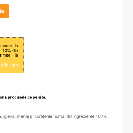
le
ducere la
i 10% din
rimite la
 afla cum
iona produsele de pe site.
, igiena, menaj și curățenie numai din ingrediente 100%