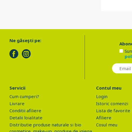
Ne găseşti pe:
Abone
Sun
pol
Servicii
Contul meu
Cum cumperi?
Login
Livrare
Istoric comenzi
Conditii afiliere
Lista de favorite
Detalii loialitate
Afiliere
Distributie produse naturale si bio
Cosul meu
cosmetice, make-up, produse de igiena