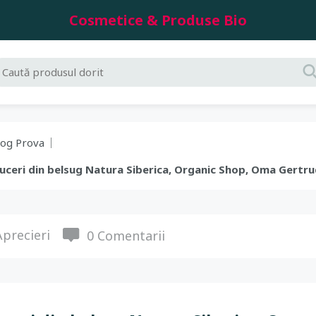
Cosmetice & Produse Bio
log Prova
educeri din belsug Natura Siberica, Organic Shop, Oma Gertr
precieri
0 Comentarii