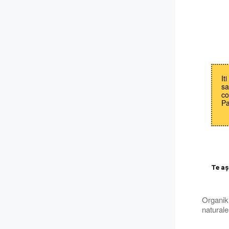
It
sa
co
Pa
Te aș
Organik.
natural