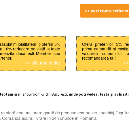
>> vezi toate reduceri
i răsplatim loialitatea! Îți oferim 5%
Oferă prietenilor 5% re
u 10% reducere pe viață la toate
prima comandă și caștig
menzile dacă ești Member sau
valoarea comenzilor p
rtener.
recomandarea ta !
>> află mai multe
>>
showroom-ul din București
teptăm și în
, unde poți vedea, testa și achiziț
ro oferă cea mai mare gamă de produse cosmetice, machiaj, îngrijire
e. Comandă acum, livrare în 24h oriunde în România!