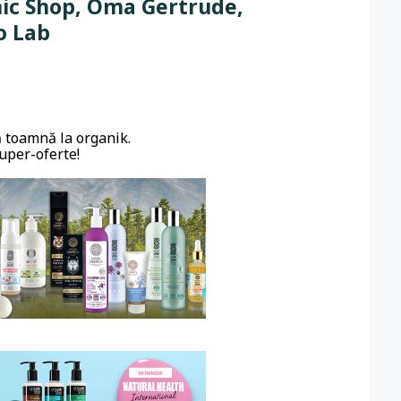
nic Shop, Oma Gertrude,
o Lab
ă toamnă la organik.
super-oferte!