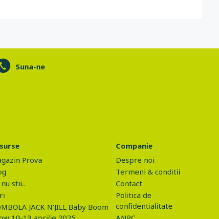
Suna-ne
surse
Companie
gazin Prova
Despre noi
og
Termeni & conditii
nu stii..
Contact
ri
Politica de
confidentialitate
MBOLA JACK N'JILL Baby Boom
ow 10-13 aprilie 2025
ANPC