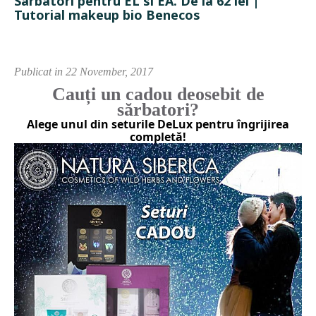
Sarbatori pentru EL si EA. De la 62 lei |
Tutorial makeup bio Benecos
Publicat in 22 November, 2017
Cauți un cadou deosebit de
sărbatori?
Alege unul din seturile DeLux pentru îngrijirea
completă!