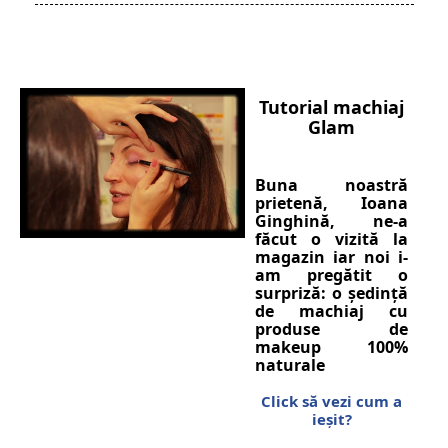
Tutorial machiaj
Glam
Buna noastră
prietenă, Ioana
Ginghină, ne-a
făcut o vizită la
magazin iar noi i-
am pregătit o
surpriză: o ședință
de machiaj cu
produse de
makeup 100%
naturale
Click să vezi cum a
ieșit?