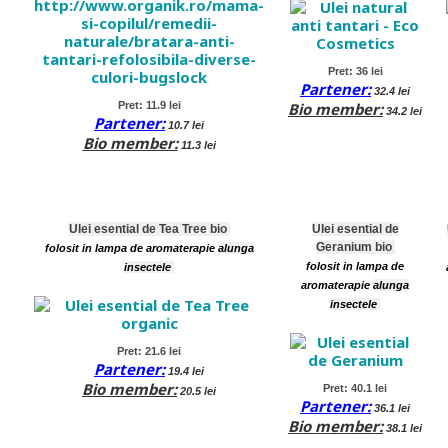
Pret: 36 lei
Partener:
32.4 lei
Pret: 11.9 lei
Bio member
:
34.2 lei
Partener:
10.7 lei
Bio member
:
11.3 lei
Ulei esential de Tea Tree bio
Ulei esential de
Geranium bio
folosit in lampa de aromaterapie
alunga
folosit in lampa de
insectele
aromaterapie
alunga
insectele
Pret: 21.6 lei
Partener:
19.4 lei
Bio member
:
Pret: 40.1 lei
20.5 lei
Partener:
36.1 lei
Bio member
:
38.1 lei