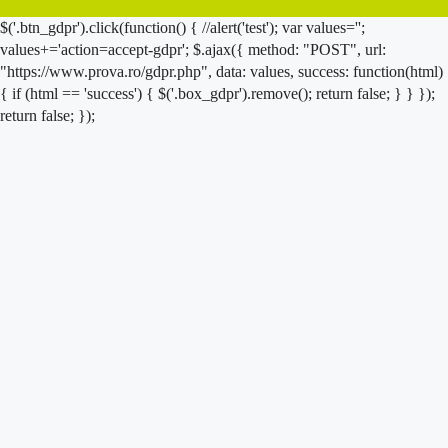
$('.btn_gdpr').click(function() { //alert('test'); var values='';
values+='action=accept-gdpr'; $.ajax({ method: "POST", url:
"https://www.prova.ro/gdpr.php", data: values, success: function(html)
{ if (html == 'success') { $('.box_gdpr').remove(); return false; } } });
return false; });