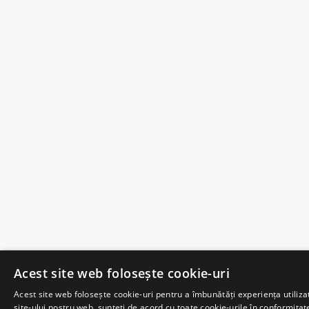
Acest site web folosește cookie-uri
Acest site web folosește cookie-uri pentru a îmbunătăți experiența utilizat
site-ului nostru web, sunteți de acord cu toate cookie-urile în conformitat