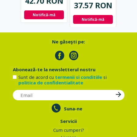
42.70 RON
22.
37.57 RON
Notifică-mă
Adau
Notifică-mă
Ne găseşti pe:
Abonează-te la newsletterul nostru
Sunt de acord cu
termenii si conditiile
si
politica de confidentialitate
Suna-ne
Servicii
Cum cumperi?