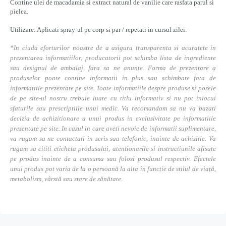
Contine ulei de macadamia si extract natural de vanilie care rasfata parul si
pielea.
Utilizare: Aplicati spray-ul pe corp si par / repetati in cursul zilei.
*In ciuda eforturilor noastre de a asigura transparenta si acuratete in
prezentarea informatiilor, producatorii pot schimba lista de ingrediente
sau designul de ambalaj, fara sa ne anunte. Forma de prezentare a
produselor poate contine informatii in plus sau schimbate fata de
informatiile prezentate pe site. Toate informatiile despre produse si pozele
de pe site-ul nostru trebuie luate cu titlu informativ si nu pot inlocui
sfaturile sau prescriptiile unui medic. Va recomandam sa nu va bazati
decizia de achizitionare a unui produs in exclusivitate pe informatiile
prezentate pe site. In cazul in care aveti nevoie de informatii suplimentare,
va rugam sa ne contactati in scris sau telefonic, inainte de achizitie. Va
rugam sa cititi eticheta produsului, atentionarile si instructiunile afisate
pe produs inainte de a consuma sau folosi produsul respectiv. Efectele
unui produs pot varia de la o persoană la alta în funcție de stilul de viață,
metabolism, vârstă sau stare de sănătate.