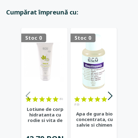
Cumpărat împreună cu:
Stoc 0
Stoc 0
(5)
(12)
Lotiune de corp
Prot
Apa de gura bio
hidratanta cu
bumb
concentrata, cu
rodie si vita de
curve
salvie si chimen
vie - Eco
Na
negru - Eco
...
Cosmetics
...