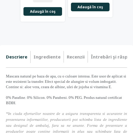
Adaugă în coş
Adaugă în coş
Adau
Descriere
Ingrediente
Recenzii
Întrebări şi răspun
Mascara natural pe baza de apa, cu o culoare intensa. Este usor de aplicat si
este rezistent la transfer. Efect special de alungire si volum imbogatit.
Contine si: aloe vera, ceara de albine, ulei de jojoba si vitamina E.
0% Parafine. 0% Silicon. 0% Parabeni. 0% PEG. Produs natural certificat
BDIH.
*In ciuda eforturilor noastre de a asigura transparenta si acuratete in
prezentarea informatiilor, producatorii pot schimba lista de ingrediente
sau designul de ambalaj, fara sa ne anunte. Forma de prezentare a
produselor poate contine informatii in plus sau schimbate fata de