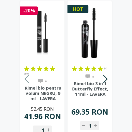
HOT
-20%
-20%
(4)
(10)
(11)
0
0
Rimel bio 3 in 1
Rimel bio pentru
Rimel
Butterfly Effect,
volum NEGRU, 9
Effect
11ml - LAVERA
ml - LAVERA
(n
B
52.45 RON
31
69.35 RON
41.96 RON
25.