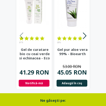
(17)
(21)
(23)
Gel de curatare
Gel pur aloe vera
Deod
bio cu ceai verde
99% - Bioearth
cu
si echinacea - Eco
frunz
Cosmetics
...
- Eco
53.00 RON
41.29 RON
45.05 RON
42.
Notifică-mă
Adaugă în coş
Not
Ne găseşti pe: