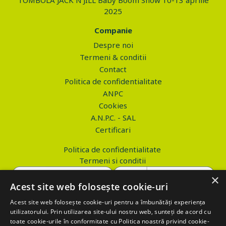
TOMBOLA JACK N'JILL Baby Boom Show 10-13 aprilie
2025
Companie
Despre noi
Termeni & conditii
Contact
Politica de confidentialitate
ANPC
Cookies
A.N.P.C. - SAL
Certificari
Politica de confidentialitate
Termeni si conditii
×
Acest site web folosește cookie-uri
Acest site web folosește cookie-uri pentru a îmbunătăți experiența
Copyright © 2026 PROVA.ro
utilizatorului. Prin utilizarea site-ului nostru web, sunteți de acord cu
toate cookie-urile în conformitate cu Politica noastră privind cookie-