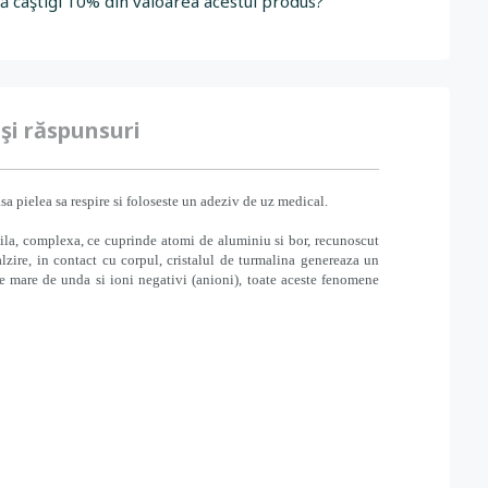
să câştigi 10% din valoarea acestui produs?
 şi răspunsuri
a pielea sa respire si foloseste un adeziv de uz medical.
abila, complexa, ce cuprinde atomi de aluminiu si bor, recunoscut
calzire, in contact cu corpul, cristalul de turmalina genereaza un
e mare de unda si ioni negativi (anioni), toate aceste fenomene