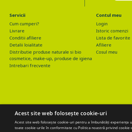
Servicii
Contul meu
Cum cumperi?
Login
Livrare
Istoric comenzi
Conditii afiliere
Lista de favorite
Detalii loialitate
Afiliere
Distributie produse naturale si bio
Cosul meu
cosmetice, make-up, produse de igiena
Intrebari frecvente
Acest site web folosește cookie-uri
Acest site web folosește cookie-uri pentru a îmbunătăți experiența uti
toate cookie-urile în conformitate cu Politica noastră privind cookie-
$('.btn_gdpr').click(function() { //alert('test'); var values=''; values+