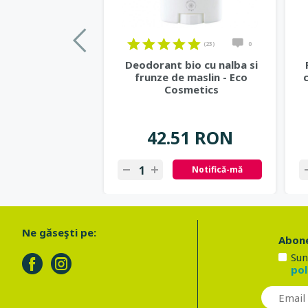
(23)
0
Deodorant bio cu nalba si
frunze de maslin - Eco
Cosmetics
42.51 RON
Notifică-mă
Ne găseşti pe:
Abone
Sun
pol