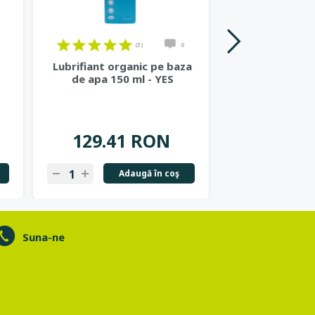
(3)
0
Lubrifiant organic pe baza
Gel dus cu sap
de apa 150 ml - YES
iasomie, 500
129.41 RON
68.00
Adaugă în coş
Ad
Suna-ne