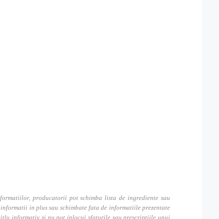
formatiilor, producatorii pot schimba lista de ingrediente sau
nformatii in plus sau schimbate fata de informatiile prezentate
itlu informativ si nu pot inlocui sfaturile sau prescriptiile unui