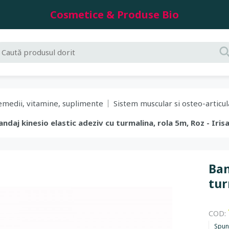
Cosmetice & Produse Bio
emedii, vitamine, suplimente
Sistem muscular si osteo-articul
Bandaj kinesio elastic adeziv cu turmalina, rola 5m, Roz - Iris
Ban
tur
COD:
Spun