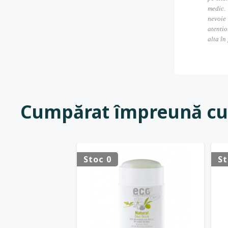
medic. 
nevoie
atentio
alta în
Cumpărat împreună cu
Stoc 0
St