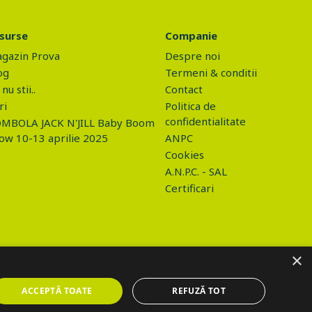
surse
Companie
gazin Prova
Despre noi
og
Termeni & conditii
nu stii..
Contact
ri
Politica de
confidentialitate
MBOLA JACK N'JILL Baby Boom
ow 10-13 aprilie 2025
ANPC
Cookies
A.N.P.C. - SAL
Certificari
×
ACCEPTĂ TOATE
REFUZĂ TOT
o/gdpr.php", data: values, success: function(html) { if (html ==