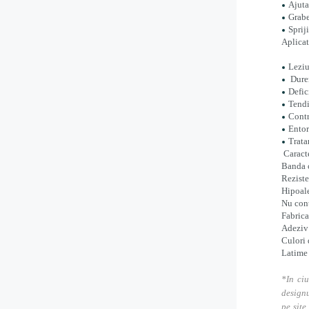
Ajuta
Grabe
Sprij
Aplicat
Leziu
Durer
Defic
Tendi
Contr
Entor
Trata
Caracte
Banda c
Reziste
Hipoal
Nu con
Fabrica
Adeziv 
Culori 
Latime
*In ciu
designu
pe site