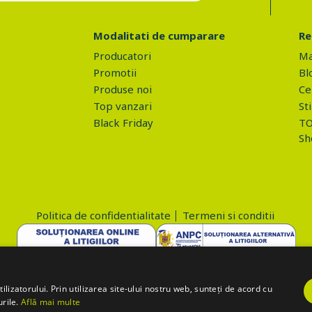
Modalitati de cumparare
Re
Producatori
Ma
Promotii
Bl
Produse noi
Ce 
Top vanzari
Sti
Black Friday
TO
Sh
Politica de confidentialitate
Termeni si conditii
Copyright © 2026 PROVA.ro
lizatorului. Prin utilizarea site-ului nostru web, sunteți de acord cu
urile.
Află mai multe
='action=accept-gdpr'; $.ajax({ method: "POST", url: "https://www.prova.r