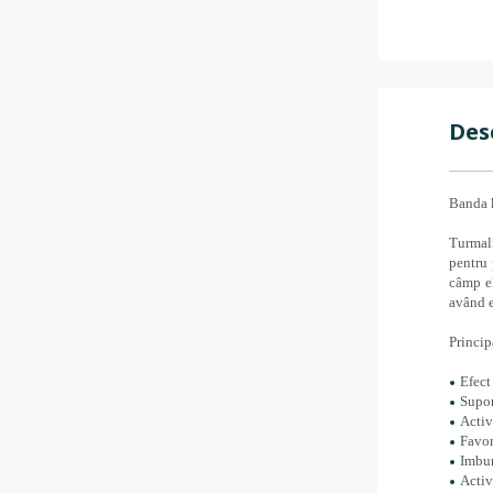
Des
Banda k
Turmali
pentru 
câmp el
având e
Princip
Efect
Supor
Activ
Favor
Imbun
Activ