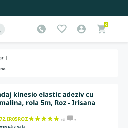
0
ar
ana
daj kinesio elastic adeziv cu
malina, rola 5m, Roz - Irisana
72.IR05ROZ
(0)
0
e-ne părerea ta