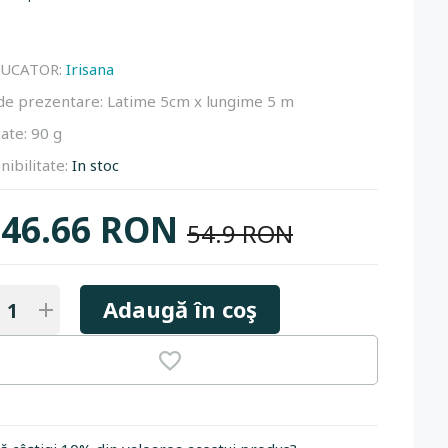
UCATOR:
Irisana
de prezentare:
Latime 5cm x lungime 5 m
ate:
90 g
nibilitate:
In stoc
46.66 RON
54.9 RON
Adaugă în coş