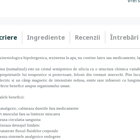
Vrei 
criere
Ingrediente
Recenzii
Întrebări
inesiologica hipolergenica, rezistenta la apa, nu contine latex sau medicamente, las
na (turmalinul) este un cristal semipretios de siliciu cu o structura chimica vari
proprietatile lui terapeutice si protectoare, folosit din vremuri stravechi. Prin în
ectric si un câmp magnetic de intensitate redusa, emite raze infrarosii cu lungim
fecte benefice asupra organismului uman.
alele beneficii:
 analgezic, calmeaza durerile fara medicamente
t muscular fara sa limiteze miscarea
eaza circulatia sanguina
izeaza drenajul limfatic
atateste fluxul fluidelor corporale
eaza sistemele analgezice endogene