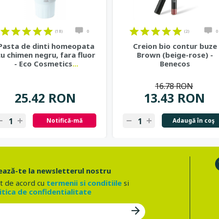
(18)
0
(2)
0
Pasta de dinti homeopata
Creion bio contur buze
cu chimen negru, fara fluor
Brown (beige-rose) -
- Eco Cosmetics
...
Benecos
16.78 RON
25.42 RON
13.43 RON
Notifică-mă
Adaugă în coş
ază-te la newsletterul nostru
t de acord cu
termenii si conditiile
si
itica de confidentialitate