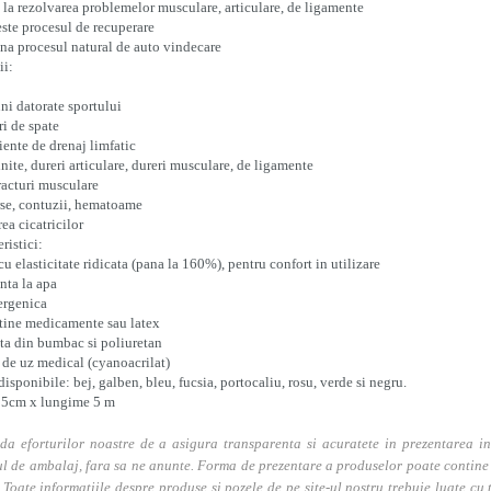
 la rezolvarea problemelor musculare, articulare, de ligamente
ste procesul de recuperare
ina procesul natural de auto vindecare
ii:
ni datorate sportului
i de spate
iente de drenaj limfatic
nite, dureri articulare, dureri musculare, de ligamente
acturi musculare
se, contuzii, hematoame
rea cicatricilor
ristici:
u elasticitate ridicata (pana la 160%), pentru confort in utilizare
nta la apa
ergenica
tine medicamente sau latex
ta din bumbac si poliuretan
de uz medical (cyanoacrilat)
disponibile:
bej, galben, bleu, fucsia, portocaliu, rosu, verde si negru
.
 5cm x lungime 5 m
da eforturilor noastre de a asigura transparenta si acuratete in prezentarea in
l de ambalaj, fara sa ne anunte. Forma de prezentare a produselor poate contine i
. Toate informatiile despre produse si pozele de pe site-ul nostru trebuie luate cu t