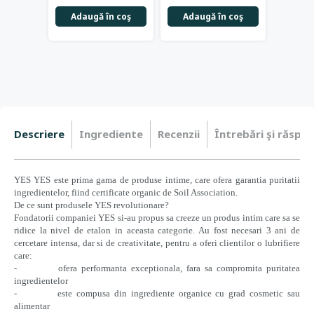
Adaugă în coş
Adaugă în coş
Adau
Descriere
Ingrediente
Recenzii
Întrebări şi răspun
YES YES este prima gama de produse intime, care ofera garantia puritatii
ingredientelor, fiind certificate organic de Soil Association.
De ce sunt produsele YES revolutionare?
Fondatorii companiei YES si-au propus sa creeze un produs intim care sa se
ridice la nivel de etalon in aceasta categorie. Au fost necesari 3 ani de
cercetare intensa, dar si de creativitate, pentru a oferi clientilor o lubrifiere
care:
- ofera performanta exceptionala, fara sa compromita puritatea
ingredientelor
- este compusa din ingrediente organice cu grad cosmetic sau
alimentar