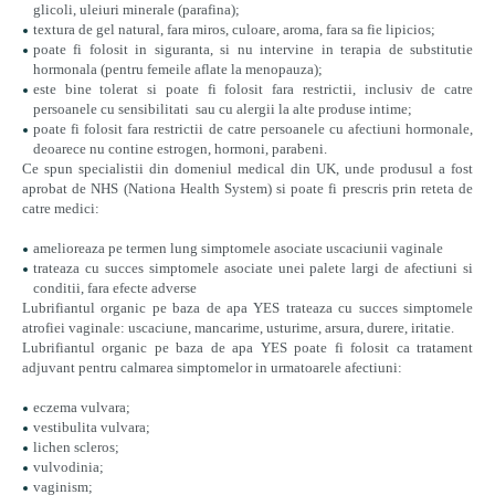
glicoli, uleiuri minerale (parafina);
textura de gel natural, fara miros, culoare, aroma, fara sa fie lipicios;
poate fi folosit in siguranta, si nu intervine in terapia de substitutie
hormonala (pentru femeile aflate la menopauza);
este bine tolerat si poate fi folosit fara restrictii, inclusiv de catre
persoanele cu sensibilitati sau cu alergii la alte produse intime;
poate fi folosit fara restrictii de catre persoanele cu afectiuni hormonale,
deoarece nu contine estrogen, hormoni, parabeni.
Ce spun specialistii din domeniul medical din UK, unde produsul a fost
aprobat de NHS (Nationa Health System) si poate fi prescris prin reteta de
catre medici:
amelioreaza pe termen lung
simptomel
e
asociate uscaciunii vaginale
trateaza cu succes simptomele asociate unei palete largi de afectiuni si
conditii, fara efecte adverse
Lubrifiantul organic pe baza de apa YES trateaza cu succes simptomele
atrofiei vaginale: uscaciune, mancarime, usturime, arsura, durere, iritatie.
Lubrifiantul organic pe baza de apa YES poate fi folosit ca tratament
adjuvant pentru calmarea simptomelor in urmatoarele afectiuni:
eczema vulvara;
vestibulita vulvara;
lichen scleros;
vulvodinia;
vaginism;