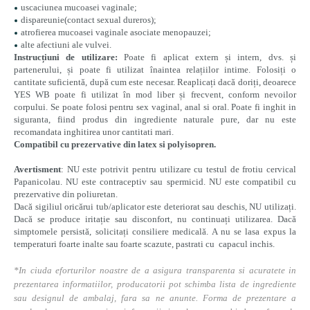
uscaciunea mucoasei vaginale;
dispareunie(contact sexual dureros);
atrofierea mucoasei vaginale asociate menopauzei;
alte afectiuni ale vulvei.
Instrucțiuni de utilizare:
Poate fi aplicat extern și intern, dvs. și
partenerului, și poate fi utilizat înaintea relațiilor intime. Folosiți o
cantitate suficientă, după cum este necesar. Reaplicați dacă doriți, deoarece
YES WB poate fi utilizat în mod liber și frecvent, conform nevoilor
corpului.
Se poate folosi pentru sex vaginal, anal si oral. Poate fi inghit in
siguranta, fiind produs din ingrediente naturale pure, dar nu este
recomandata inghitirea unor cantitati mari.
Compatibil cu prezervative din latex si polyisopren.
Avertisment
: NU este potrivit pentru utilizare cu testul de frotiu cervical
Papanicolau. NU este contraceptiv sau spermicid. NU este compatibil cu
prezervative din poliuretan.
Dacă sigiliul oricărui tub/aplicator este deteriorat sau deschis, NU utilizați.
Dacă se produce iritație sau disconfort, nu continuați utilizarea. Dacă
simptomele persistă, solicitați consiliere medicală.
A nu se lasa expus la
temperaturi foarte inalte sau foarte scazute, pastrati cu capacul inchis.
*In ciuda eforturilor noastre de a asigura transparenta si acuratete in
prezentarea informatiilor, producatorii pot schimba lista de ingrediente
sau designul de ambalaj, fara sa ne anunte. Forma de prezentare a