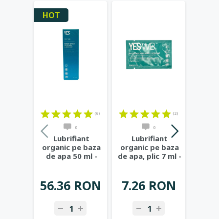
HOT
(6)
(2)
0
0
Lubrifiant
Lubrifiant
Lu
organic pe baza
organic pe baza
organ
de apa 50 ml -
de apa, plic 7 ml -
de ap
YES
YES
56.36 RON
7.26 RON
1