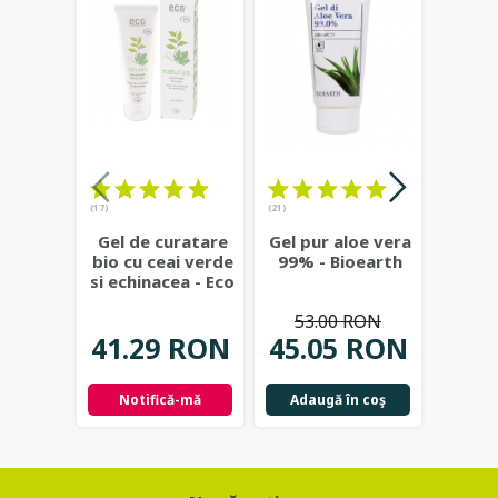
(17)
(21)
(23)
Gel de curatare
Gel pur aloe vera
Deod
bio cu ceai verde
99% - Bioearth
cu
si echinacea - Eco
frunz
Cosmetics
...
- Eco
53.00 RON
41.29 RON
45.05 RON
42.
Notifică-mă
Adaugă în coş
Not