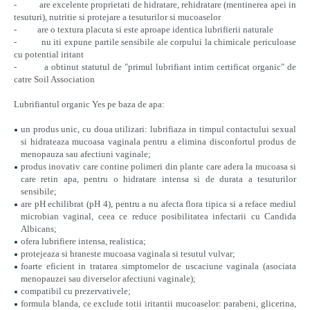
- are excelente proprietati de hidratare, rehidratare (mentinerea apei in
tesuturi), nutritie si protejare a tesuturilor si mucoaselor
- are o textura placuta si este aproape identica lubrifierii naturale
- nu iti expune partile sensibile ale corpului la chimicale periculoase
cu potential iritant
- a obtinut statutul de "primul lubrifiant intim certificat organic" de
catre Soil Association
Lubrifiantul organic Yes pe baza de apa:
un produs unic, cu doua utilizari: lubrifiaza in timpul contactului sexual
si hidrateaza mucoasa vaginala pentru a elimina disconfortul produs de
menopauza sau afectiuni vaginale;
produs inovativ care contine polimeri din plante care adera la mucoasa si
care retin apa, pentru o hidratare intensa si de durata a tesuturilor
sensibile;
are pH echilibrat (pH 4), pentru a nu afecta flora tipica si a reface mediul
microbian vaginal, ceea ce reduce posibilitatea infectarii cu Candida
Albicans;
ofera lubrifiere intensa, realistica;
protejeaza si hraneste mucoasa vaginala si tesutul vulvar;
foarte eficient in tratarea simptomelor de uscaciune vaginala (asociata
menopauzei sau diverselor afectiuni vaginale);
compatibil cu prezervativele;
formula blanda, ce exclude totii iritantii mucoaselor: parabeni, glicerina,