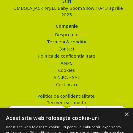
Stiri
TOMBOLA JACK N'JILL Baby Boom Show 10-13 aprilie
2025
Companie
Despre noi
Termeni & conditii
Contact
Politica de confidentialitate
ANPC
Cookies
A.N.P.C. - SAL
Certificari
Politica de confidentialitate
Termeni si conditii
×
Acest site web folosește cookie-uri
Acest site web folosește cookie-uri pentru a îmbunătăți experiența
Copyright © 2026 PROVA.ro
utilizatorului. Prin utilizarea site-ului nostru web, sunteți de acord cu