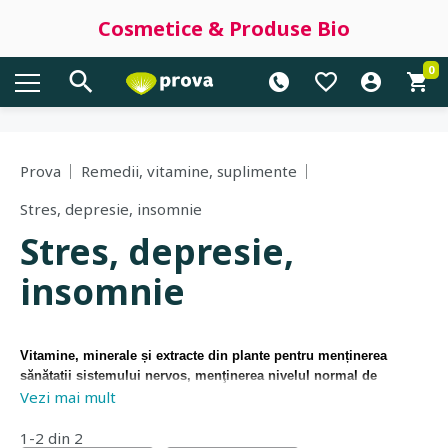
Cosmetice & Produse Bio
0
Prova
Remedii, vitamine, suplimente
Stres, depresie, insomnie
Stres, depresie,
insomnie
Vitamine, minerale și extracte din plante
pentru menținerea
sănătatii sistemului nervos, menţinerea nivelul normal de
Vezi mai mult
serotonină, susţinerea echilibrul emotional, îmbunătățirea
calitații somnului, reducerea anumitor forme de dependenţă.
Antidepresive naturiste.
1-2 din 2
Tratamente naturiste ale problemelor