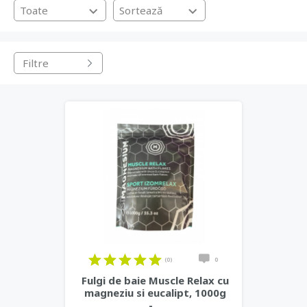
datorate stresului si depresiei.
Toate
Sortează
Filtre
(0)
0
Fulgi de baie Muscle Relax cu
magneziu si eucalipt, 1000g
-
...