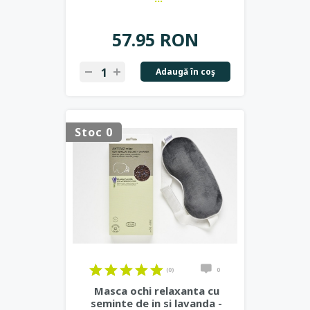
57.95 RON
Adaugă în coş
Stoc 0
(0)
0
Masca ochi relaxanta cu
seminte de in si lavanda -