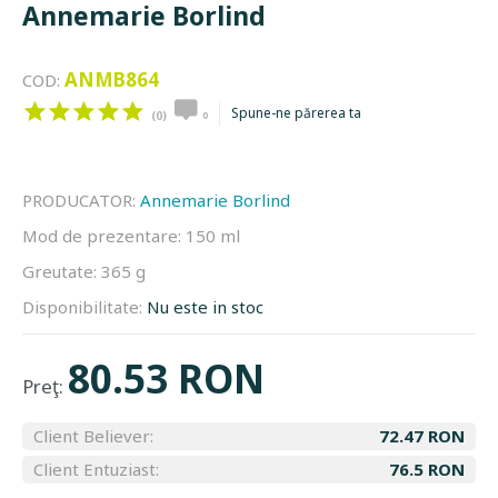
Annemarie Borlind
ANMB864
COD:
Spune-ne părerea ta
(0)
0
PRODUCATOR:
Annemarie Borlind
Mod de prezentare:
150 ml
Greutate:
365 g
Disponibilitate:
Nu este in stoc
80.53 RON
Preţ:
Client Believer:
72.47 RON
Client Entuziast:
76.5 RON