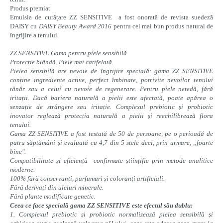
Produs premiat
Emulsia de curățare ZZ SENSITIVE a fost onorată de revista suedeză
DAISY cu
DAISY Beauty Award 2016
pentru cel mai bun produs natural de
îngrijire a tenului.
ZZ SENSITIVE Gama pentru piele sensibilă
Protecție blândă. Piele mai catifelată.
Pielea sensibilă are nevoie de îngrijire specială: gama ZZ SENSITIVE
conține ingrediente active, perfect îmbinate, potrivite nevoilor tenului
tânăr sau a celui cu nevoie de regenerare. Pentru piele netedă, fără
iritații. Dacă bariera naturală a pielii este afectată, poate apărea o
senzație de strângere sau iritație. Complexul prebiotic și probiotic
inovator reglează protecția naturală a pielii și reechilibrează flora
tenului.
Gama ZZ SENSITIVE a fost testată de 50 de persoane, pe o perioadă de
patru săptămâni și evaluată cu 4,7 din 5 stele deci, prin urmare, „foarte
bine".
Compatibilitate și eficiență confirmate științific prin metode analitice
moderne.
100% fără conservanți, parfumuri și coloranți artificiali.
Fără derivați din uleiuri minerale.
Fără plante modificate genetic.
Ceea ce face specială gama ZZ SENSITIVE este efectul său dublu:
1. Complexul prebiotic și probiotic normalizează pielea sensibilă și