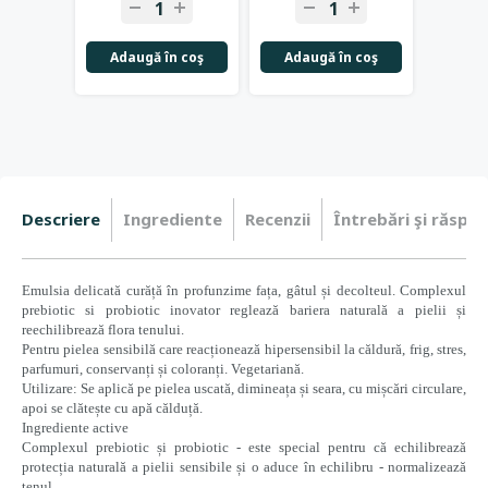
Adaugă în coş
Adaugă în coş
Not
Descriere
Ingrediente
Recenzii
Întrebări şi răspun
Emulsia delicată curăță în profunzime fața, gâtul și decolteul. Complexul
prebiotic si probiotic inovator reglează bariera naturală a pielii și
reechilibrează flora tenului.
Pentru pielea sensibilă care reacționează hipersensibil la căldură, frig, stres,
parfumuri, conservanți și coloranți. Vegetariană.
Utilizare: Se aplică pe pielea uscată, dimineața și seara, cu mișcări circulare,
apoi se clătește cu apă călduță.
Ingrediente active
Complexul prebiotic și probiotic - este special pentru că echilibrează
protecția naturală a pielii sensibile și o aduce în echilibru - normalizează
tenul.