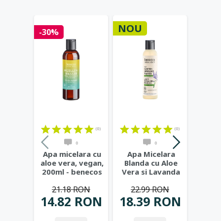
NOU
Stoc 
-30%
(0)
(0)
(17)
0
0
Apa micelara cu
Apa Micelara
Gel d
aloe vera, vegan,
Blanda cu Aloe
bio cu
200ml - benecos
Vera si Lavanda
si ech
Natural Basics
...
Bio, 150ml -
Cos
21.18 RON
22.99 RON
Benecos
...
14.82 RON
18.39 RON
41.