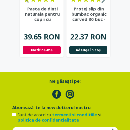
Pasta de dinti
Protej slip din
S
naturala pentru
bumbac organic
conc
copii cu
curved 30 buc -
c
mandarine -
Natracare
univ
30
Green People
...
Porto
39.65 RON
22.37 RON
24.
Notifică-mă
Adaugă în coş
Adau
Ne găseşti pe:
Abonează-te la newsletterul nostru
Sunt de acord cu
termenii si conditiile
si
politica de confidentialitate