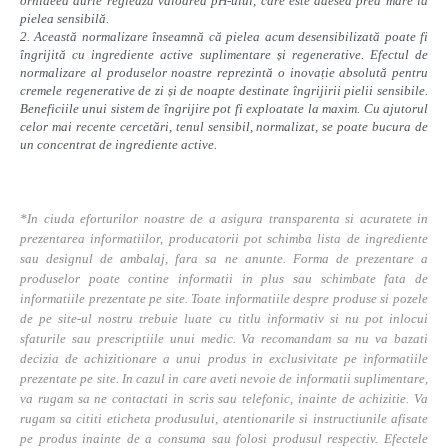
orhideea aurie reglează valoarea pH-ului, care este adesea prea mare la
pielea sensibilă.
2. Această normalizare înseamnă că pielea acum desensibilizată poate fi
îngrijită cu ingrediente active suplimentare și regenerative. Efectul de
normalizare al produselor noastre reprezintă o inovație absolută pentru
cremele regenerative de zi și de noapte destinate îngrijirii pielii sensibile.
Beneficiile unui sistem de îngrijire pot fi exploatate la maxim. Cu ajutorul
celor mai recente cercetări, tenul sensibil, normalizat, se poate bucura de
un concentrat de ingrediente active.
*In ciuda eforturilor noastre de a asigura transparenta si acuratete in
prezentarea informatiilor, producatorii pot schimba lista de ingrediente
sau designul de ambalaj, fara sa ne anunte. Forma de prezentare a
produselor poate contine informatii in plus sau schimbate fata de
informatiile prezentate pe site. Toate informatiile despre produse si pozele
de pe site-ul nostru trebuie luate cu titlu informativ si nu pot inlocui
sfaturile sau prescriptiile unui medic. Va recomandam sa nu va bazati
decizia de achizitionare a unui produs in exclusivitate pe informatiile
prezentate pe site. In cazul in care aveti nevoie de informatii suplimentare,
va rugam sa ne contactati in scris sau telefonic, inainte de achizitie. Va
rugam sa cititi eticheta produsului, atentionarile si instructiunile afisate
pe produs inainte de a consuma sau folosi produsul respectiv. Efectele