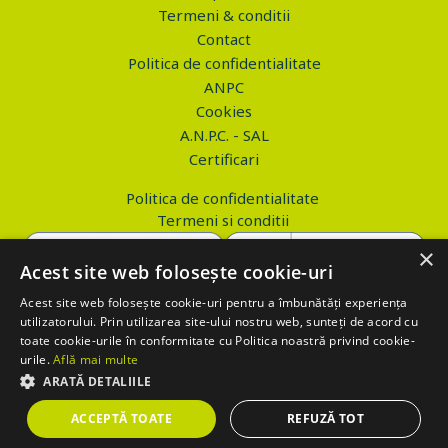
Termeni & conditii
Contact
Politica de confidentialitate
ANPC
Cookies
A.N.P.C. - SAL
Certificari
Politica de confidentialitate
Termeni si conditii
×
Acest site web folosește cookie-uri
Acest site web folosește cookie-uri pentru a îmbunătăți experiența
Copyright © 2026 PROVA.ro
utilizatorului. Prin utilizarea site-ului nostru web, sunteți de acord cu
toate cookie-urile în conformitate cu Politica noastră privind cookie-
$('.btn_gdpr').click(function() { //alert('test'); var values='';
urile.
Află mai multe
values+='action=accept-gdpr'; $.ajax({ method: "POST", url:
ARATĂ DETALIILE
"https://www.prova.ro/gdpr.php", data: values, success: function(html)
ACCEPTĂ TOATE
REFUZĂ TOT
{ if (html == 'success') { $('.box_gdpr').remove(); return false; } } });
return false; });