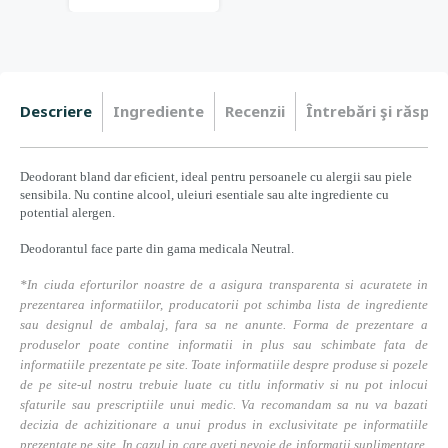
Descriere
Ingrediente
Recenzii
Întrebări şi răspun
Deodorant bland dar eficient, ideal pentru persoanele cu alergii sau piele
sensibila. Nu contine alcool, uleiuri esentiale sau alte ingrediente cu
potential alergen.
Deodorantul face
parte din gama medicala Neutral.
*In ciuda eforturilor noastre de a asigura transparenta si acuratete in
prezentarea informatiilor, producatorii pot schimba lista de ingrediente
sau designul de ambalaj, fara sa ne anunte. Forma de prezentare a
produselor poate contine informatii in plus sau schimbate fata de
informatiile prezentate pe site. Toate informatiile despre produse si pozele
de pe site-ul nostru trebuie luate cu titlu informativ si nu pot inlocui
sfaturile sau prescriptiile unui medic. Va recomandam sa nu va bazati
decizia de achizitionare a unui produs in exclusivitate pe informatiile
prezentate pe site. In cazul in care aveti nevoie de informatii suplimentare,