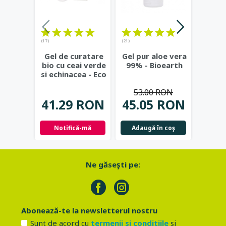
(17)
(21)
(23)
Gel de curatare
Gel pur aloe vera
Deod
bio cu ceai verde
99% - Bioearth
cu
si echinacea - Eco
frunz
Cosmetics
...
- Eco
53.00 RON
41.29 RON
45.05 RON
42.
Notifică-mă
Adaugă în coş
Not
Ne găseşti pe:
Abonează-te la newsletterul nostru
Sunt de acord cu
termenii si conditiile
si