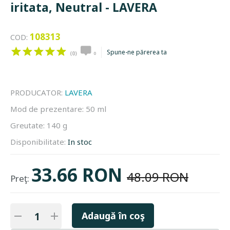
iritata, Neutral - LAVERA
108313
COD:
Spune-ne părerea ta
(0)
0
PRODUCATOR:
LAVERA
Mod de prezentare:
50 ml
Greutate:
140 g
Disponibilitate:
In stoc
33.66 RON
48.09 RON
Preţ:
Adaugă în coş