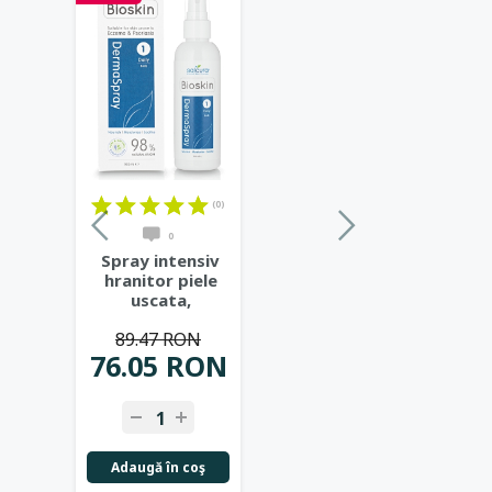
(0)
0
Spray intensiv
hranitor piele
uscata,
predispusa la
89.47 RON
eczeme,
...
76.05 RON
Adaugă în coş