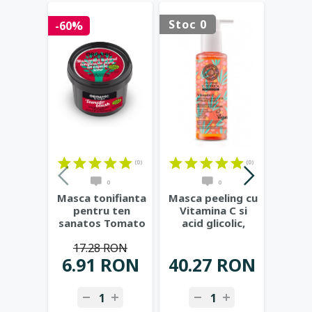
Stoc 0
-60%
-50%
(0)
(0)
0
0
Masca tonifianta
Masca peeling cu
Masca
pentru ten
Vitamina C si
toate 
sanatos Tomato
acid glicolic,
te
Blush - Organic
145ml - C-
Avoca
17.28 RON
26
Kitchen
...
BERRICA
...
6.91 RON
40.27 RON
13.