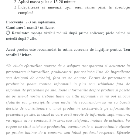
Aplică masca și las-o 15-20 minute.
Îndepărtează și masează ușor serul rămas până la absorbție
completă.
Frecvență:
2-3 ori/săptămână.
Cantitate:
1 mască / utilizare.
⏱️
Rezultate:
roșeața vizibil redusă după prima aplicare; piele calmă și
netedă după 7 zile.
Acest produs este recomandat in rutina coreeana de ingrijire pentru:
Ten
sensibil / iritat.
*In ciuda eforturilor noastre de a asigura transparenta si acuratete in
prezentarea informatiilor, producatorii pot schimba lista de ingrediente
sau designul de ambalaj, fara sa ne anunte. Forma de prezentare a
produselor poate contine informatii in plus sau schimbate fata de
informatiile prezentate pe site. Toate informatiile despre produse si pozele
de pe site-ul nostru trebuie luate cu titlu informativ si nu pot inlocui
sfaturile sau prescriptiile unui medic. Va recomandam sa nu va bazati
decizia de achizitionare a unui produs in exclusivitate pe informatiile
prezentate pe site. In cazul in care aveti nevoie de informatii suplimentare,
va rugam sa ne contactati in scris sau telefonic, inainte de achizitie. Va
rugam sa cititi eticheta produsului, atentionarile si instructiunile afisate
pe produs inainte de a consuma sau folosi produsul respectiv. Efectele