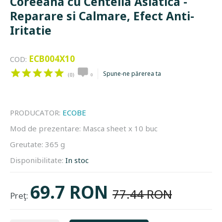
Coreeana cu Centella Asiatica -
Reparare si Calmare, Efect Anti-
Iritatie
ECB004X10
COD:
Spune-ne părerea ta
(0)
0
PRODUCATOR:
ECOBE
Mod de prezentare:
Masca sheet x 10 buc
Greutate:
365 g
Disponibilitate:
In stoc
69.7 RON
77.44 RON
Preţ: