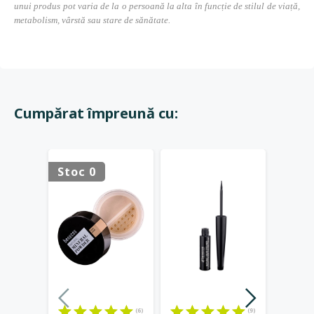
unui produs pot varia de la o persoană la alta în funcție de stilul de viață,
metabolism, vârstă sau stare de sănătate.
Cumpărat împreună cu:
Stoc 0
-20%
(6)
(9)