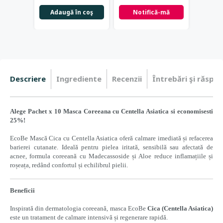
Adaugă în coş
Notifică-mă
Not
Descriere
Ingrediente
Recenzii
Întrebări şi răspun
Alege Pachet x 10 Masca Coreeana cu
Centella Asiatica
si economisesti
25%!
EcoBe Mască Cica cu Centella Asiatica oferă calmare imediată și refacerea
barierei cutanate. Ideală pentru pielea iritată, sensibilă sau afectată de
acnee, formula coreeană cu Madecassoside și Aloe reduce inflamațiile și
roșeața, redând confortul și echilibrul pielii.
B
eneficii
Inspirată din dermatologia coreeană, masca EcoBe
Cica (Centella Asiatica)
este un tratament de calmare intensivă și regenerare rapidă.