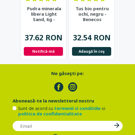
Pudra minerala
Tus bio pentru
Samp
libera Light
ochi, negru -
st
Sand, 6g -
Benecos
crest
Benecos
Hai
30
Mi
37.62 RON
32.54 RON
24.
Notifică-mă
Adaugă în coş
Adau
Ne găseşti pe:
Abonează-te la newsletterul nostru
Sunt de acord cu
termenii si conditiile
si
politica de confidentialitate