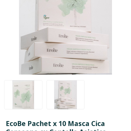
EcoBe Pachet x 10 Masca Cica