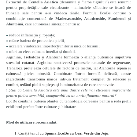
Extractul de
Centella Asiatica
(denumită și "iarba tigrului") este renumit
pentru proprietățile sale cicatrizante - animalele sălbatice se freacă de
frunzele sale pentru a-și vindeca rănile. Formula EcoBe conține o
combinație concentrată de
Madecassoside, Asiaticoside, Panthenol și
Alantoină
, care acționează sinergic pentru a:
reduce inflamația și roșeața;
reface bariera de protecție a pielii;
accelera vindecarea imperfecțiunilor și micilor leziuni;
oferi un efect calmant imediat și durabil.
Arginina, Trehaloza și Alantoina formează o alianță puternică împotriva
stresului cutanat. Arginina reactivează procesele naturale de regenerare,
Trehaloza protejează celulele de factorii de mediu, iar Alantoina repară și
calmează pielea obosită. Combinate într-o formulă delicată, aceste
ingrediente transformă masca într-un tratament complet de refacere și
confort, redând pielii suplețea și luminozitatea de care are nevoie.
!
Știai că Centella Asiatica este unul dintre cele mai eficiente ingrediente
pentru pielea sensibilă, comparabil cu un antiinflamator natural?
EcoBe combină puterea plantei cu tehnologia coreeană pentru a reda pielii
echilibrul perfect între calmare și hidratare.
Mod de utilizare recomandat:
Curăță tenul cu
Spuma EcoBe cu Ceai Verde din Jeju
.