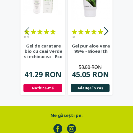
(17)
(21)
(23)
Gel de curatare
Gel pur aloe vera
Deod
bio cu ceai verde
99% - Bioearth
cu
si echinacea - Eco
frunz
Cosmetics
...
- Eco
53.00 RON
41.29 RON
45.05 RON
42.
Notifică-mă
Adaugă în coş
Not
Ne găseşti pe: