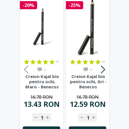
-20%
-25%
-20%
(4)
(2)
0
0
Creion Kajal bio
Creion Kajal bio
Creio
pentru ochi,
pentru ochi, Gri -
pen
Maro - Benecos
Benecos
Verde
16.78 RON
16.78 RON
16
13.43 RON
12.59 RON
13.