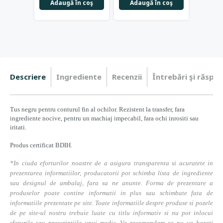
Adaugă în coş
Adaugă în coş
Adau
Descriere
Ingrediente
Recenzii
Întrebări şi răspun
Tus negru pentru conturul fin al ochilor. Rezistent la transfer, fara
ingrediente nocive, pentru un machiaj impecabil, fara ochi inrositi sau
iritati.
Produs certificat BDIH.
*In ciuda eforturilor noastre de a asigura transparenta si acuratete in
prezentarea informatiilor, producatorii pot schimba lista de ingrediente
sau designul de ambalaj, fara sa ne anunte. Forma de prezentare a
produselor poate contine informatii in plus sau schimbate fata de
informatiile prezentate pe site. Toate informatiile despre produse si pozele
de pe site-ul nostru trebuie luate cu titlu informativ si nu pot inlocui
sfaturile sau prescriptiile unui medic. Va recomandam sa nu va bazati