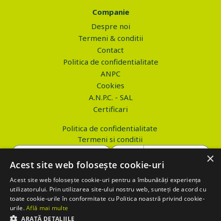
Companie
Despre noi
Termeni & conditii
Contact
Politica de confidentialitate
ANPC
Cookies
A.N.P.C. - SAL
Certificari
Politica de confidentialitate
Termeni si conditii
×
Acest site web folosește cookie-uri
Acest site web folosește cookie-uri pentru a îmbunătăți experiența
Copyright © 2026 PROVA.ro
utilizatorului. Prin utilizarea site-ului nostru web, sunteți de acord cu
toate cookie-urile în conformitate cu Politica noastră privind cookie-
$('.btn_gdpr').click(function() { //alert('test'); var values='';
urile.
Află mai multe
values+='action=accept-gdpr'; $.ajax({ method: "POST", url:
ARATĂ DETALIILE