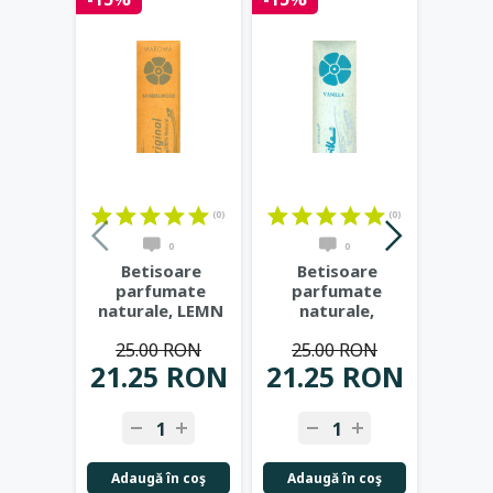
(0)
(0)
0
0
Betisoare
Betisoare
Be
parfumate
parfumate
pa
naturale, LEMN
naturale,
na
DE SANTAL -
VANILIE -
IA
25.00 RON
25.00 RON
MAROMA
MAROMA
M
21.25 RON
21.25 RON
25.
Adaugă în coş
Adaugă în coş
Adau