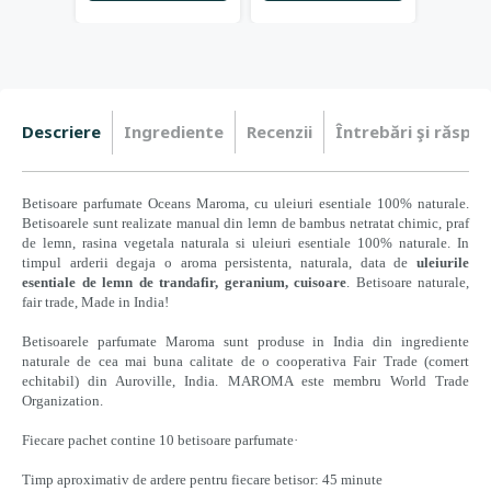
Descriere
Ingrediente
Recenzii
Întrebări şi răspun
Betisoare parfumate
Oceans Maroma, cu uleiuri esentiale 100% naturale.
Betisoarele sunt realizate manual din lemn de bambus netratat chimic, praf
de lemn, rasina vegetala naturala si uleiuri esentiale 100% naturale. In
timpul arderii degaja o aroma persistenta, naturala, data de
uleiurile
esentiale de
lemn de trandafir, geranium, cuisoare
. Betisoare naturale,
fair trade, Made in India!
Betisoarele parfumate Maroma sunt produse in India din ingrediente
naturale de cea mai buna calitate de o cooperativa Fair Trade (comert
echitabil) din Auroville, India. MAROMA este membru World Trade
Organization.
Fiecare pachet contine 10 betisoare parfumate·
Timp aproximativ de ardere pentru fiecare betisor: 45 minute