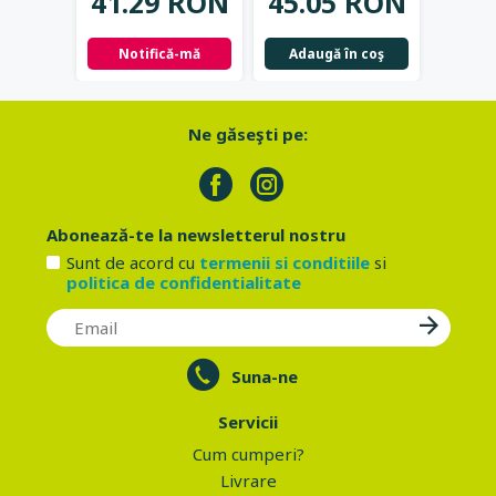
41.29 RON
45.05 RON
42.
Notifică-mă
Adaugă în coş
Not
Ne găseşti pe:
Abonează-te la newsletterul nostru
Sunt de acord cu
termenii si conditiile
si
politica de confidentialitate
Suna-ne
Servicii
Cum cumperi?
Livrare