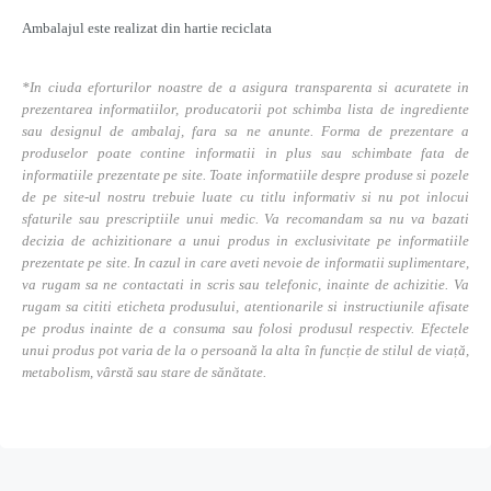
Ambalajul este realizat din hartie reciclata
*In ciuda eforturilor noastre de a asigura transparenta si acuratete in
prezentarea informatiilor, producatorii pot schimba lista de ingrediente
sau designul de ambalaj, fara sa ne anunte. Forma de prezentare a
produselor poate contine informatii in plus sau schimbate fata de
informatiile prezentate pe site. Toate informatiile despre produse si pozele
de pe site-ul nostru trebuie luate cu titlu informativ si nu pot inlocui
sfaturile sau prescriptiile unui medic. Va recomandam sa nu va bazati
decizia de achizitionare a unui produs in exclusivitate pe informatiile
prezentate pe site. In cazul in care aveti nevoie de informatii suplimentare,
va rugam sa ne contactati in scris sau telefonic, inainte de achizitie. Va
rugam sa cititi eticheta produsului, atentionarile si instructiunile afisate
pe produs inainte de a consuma sau folosi produsul respectiv. Efectele
unui produs pot varia de la o persoană la alta în funcție de stilul de viață,
metabolism, vârstă sau stare de sănătate.