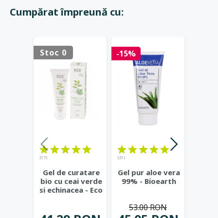
Cumpărat împreună cu:
Stoc 0
Stoc 
-15%
(17)
(21)
(23)
Gel de curatare
Gel pur aloe vera
Deod
bio cu ceai verde
99% - Bioearth
cu
si echinacea - Eco
frunz
Cosmetics
...
- Eco
53.00 RON