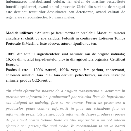
imbunatatesc metabolismul celular, iar uleiul de masline restabileste
functiile epidermei, avand un rol protectiv. Uleiul din seminte de struguri
este destinat tesuturilor deshidratate sau deteriorate, avand calitati de
regenerare si reconstructie. Nu usuca pielea.
Mod de utilizare
:
Aplicati pe fata umezita in prealabil. Masati cu miscari
circulare si clatiti cu apa calduta. Folositi in continuare Lotiunea Tonica
Portocale & Masline. Este adecvat tuturor tipurilor de ten.
100% din totalul ingredientelor
sunt naturale sau de origine naturala;
16,5% din totalul ingredientelor provin din agricultura organica.
Certificat
Ecocert.
Produsul este : 100% natural, 100% vegan, fara parfum, conservanti,
coloranti sintetici, fara PEG, fara derivati petrochimici, nu este testat pe
animale, produs CO2-neutru.
*In ciuda eforturilor noastre de a asigura transparenta si acuratete in
prezentarea informatiilor, producatorii pot schimba lista de ingrediente
sau designul de ambalaj, fara sa ne anunte. Forma de prezentare a
produselor poate contine informatii in plus sau schimbate fata de
informatiile prezentate pe site. Toate informatiile despre produse si pozele
de pe site-ul nostru trebuie luate cu titlu informativ si nu pot inlocui
sfaturile sau prescriptiile unui medic. Va recomandam sa nu va bazati