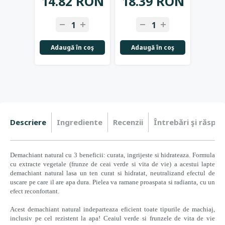
14.82 RON
18.39 RON
41.
Adaugă în coş
Adaugă în coş
Not
Descriere
Ingrediente
Recenzii
Întrebări şi răspun
Demachiant natural cu 3 beneficii: curata, ingrijeste si hidrateaza. Formula
cu extracte vegetale (frunze de ceai verde si vita de vie) a acestui lapte
demachiant natural lasa un ten curat si hidratat, neutralizand efectul de
uscare pe care il are apa dura. Pielea va ramane proaspata si radianta, cu un
efect reconfortant.
Acest demachiant natural indeparteaza eficient toate tipurile de machiaj,
inclusiv pe cel rezistent la apa!
Ceaiul verde si frunzele de vita de vie