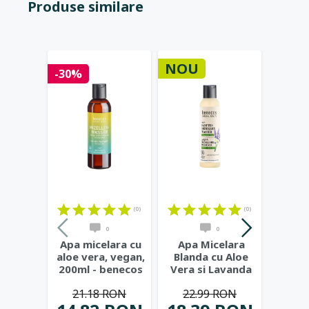
Produse similare
NOU
Stoc 
-30%
(0)
(0)
(17)
0
0
Apa micelara cu
Apa Micelara
Gel d
aloe vera, vegan,
Blanda cu Aloe
bio cu
200ml - benecos
Vera si Lavanda
si ech
Natural Basics
...
Bio, 150ml -
Cos
21.18 RON
22.99 RON
Benecos
...