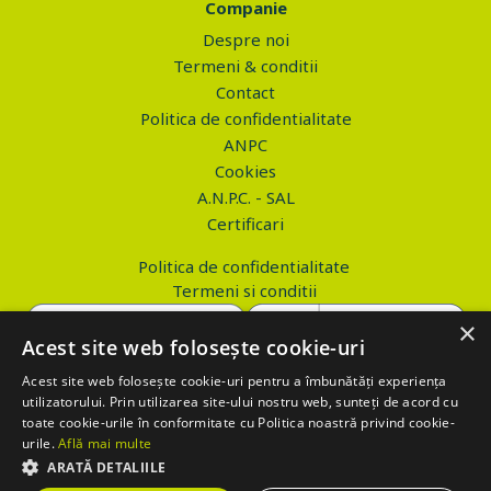
Companie
Despre noi
Termeni & conditii
Contact
Politica de confidentialitate
ANPC
Cookies
A.N.P.C. - SAL
Certificari
Politica de confidentialitate
Termeni si conditii
×
Acest site web folosește cookie-uri
Acest site web folosește cookie-uri pentru a îmbunătăți experiența
Copyright © 2026 PROVA.ro
utilizatorului. Prin utilizarea site-ului nostru web, sunteți de acord cu
toate cookie-urile în conformitate cu Politica noastră privind cookie-
$('.btn_gdpr').click(function() { //alert('test'); var values='';
urile.
Află mai multe
values+='action=accept-gdpr'; $.ajax({ method: "POST", url:
ARATĂ DETALIILE
"https://www.prova.ro/gdpr.php", data: values, success: function(html)