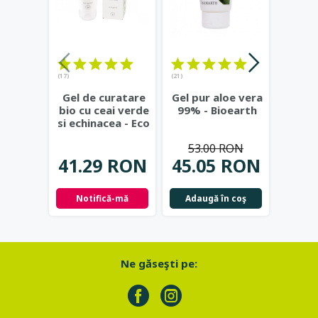
(17)
(21)
(23)
Gel de curatare
Gel pur aloe vera
Deod
bio cu ceai verde
99% - Bioearth
cu
si echinacea - Eco
frunz
Cosmetics
...
- Eco
53.00 RON
41.29 RON
45.05 RON
42.
Notifică-mă
Adaugă în coş
Not
Ne găseşti pe: