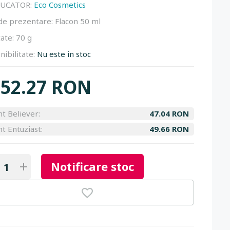
UCATOR:
Eco Cosmetics
de prezentare:
Flacon 50 ml
ate:
70 g
nibilitate:
Nu este in stoc
52.27 RON
nt Believer:
47.04 RON
nt Entuziast:
49.66 RON
Notificare stoc