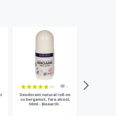
Stoc 0
(20)
0
i
Deodorant natural roll-on
Gel de dus nat
cu bergamot, fara alcool,
si ceai ve
50ml - Bioearth
...
Cosme