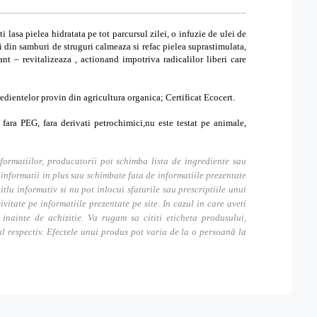
i lasa pielea hidratata pe tot parcursul zilei, o infuzie de ulei de
i din samburi de struguri calmeaza si refac pielea suprastimulata,
nt – revitalizeaza , actionand impotriva radicalilor liberi care
edientelor provin din agricultura organica; Certificat Ecocert.
fara PEG, fara derivati petrochimici,nu este testat pe animale,
formatiilor, producatorii pot schimba lista de ingrediente sau
nformatii in plus sau schimbate fata de informatiile prezentate
itlu informativ si nu pot inlocui sfaturile sau prescriptiile unui
tate pe informatiile prezentate pe site. In cazul in care aveti
inainte de achizitie. Va rugam sa cititi eticheta produsului,
ul respectiv. Efectele unui produs pot varia de la o persoană la