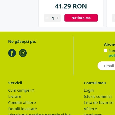
41.29 RON
Notifică-mă
Ne găseşti pe:
Abone
Sun
pol
Servicii
Contul meu
Cum cumperi?
Login
Livrare
Istoric comenzi
Conditii afiliere
Lista de favorite
Detalii loialitate
Afiliere
Distributie produse naturale si bio
Cosul meu