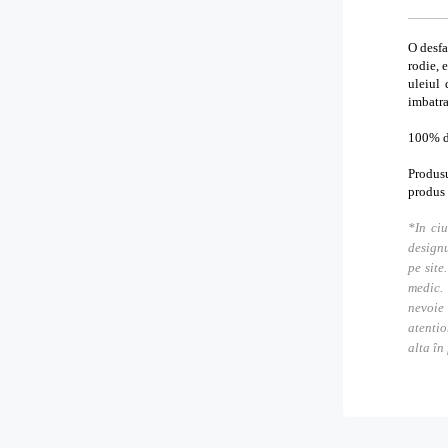
O desfa
rodie, 
uleiul 
imbatra
100% di
Produsu
produs
*In ciu
designu
pe site
medic. 
nevoie
atentio
alta în