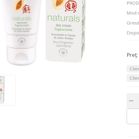
PROD
Mod 
Greut
Dispo
Preţ:
Clie
Clie