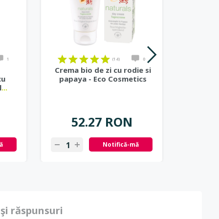
1
(14)
0
Crema bio de zi cu rodie si
Crema 
cu
papaya - Eco Cosmetics
ginse
l
...
52.27 RON
5
ă
Notifică-mă
 şi răspunsuri