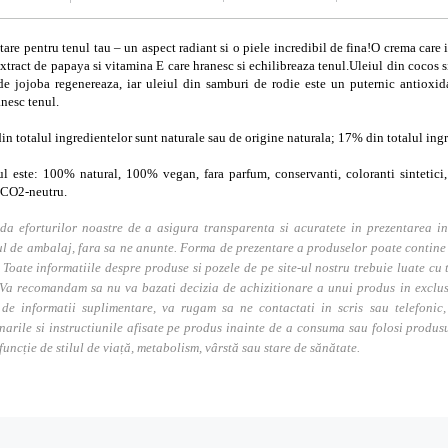
tare pentru tenul tau – un aspect radiant si o piele incredibil de fina!O crema care it
extract de papaya si vitamina E care hranesc si echilibreaza tenul.Uleiul din cocos s
de jojoba regenereaza, iar uleiul din samburi de rodie este un puternic antioxida
nesc tenul.
n totalul ingredientelor sunt naturale sau de origine naturala; 17% din totalul ingr
l este: 100% natural, 100% vegan, fara parfum, conservanti, coloranti sintetici, 
 CO2-neutru.
da eforturilor noastre de a asigura transparenta si acuratete in prezentarea in
l de ambalaj, fara sa ne anunte. Forma de prezentare a produselor poate contine i
. Toate informatiile despre produse si pozele de pe site-ul nostru trebuie luate cu t
Va recomandam sa nu va bazati decizia de achizitionare a unui produs in exclusivi
 de informatii suplimentare, va rugam sa ne contactati in scris sau telefonic, 
narile si instructiunile afisate pe produs inainte de a consuma sau folosi produs
 funcție de stilul de viață, metabolism, vârstă sau stare de sănătate.