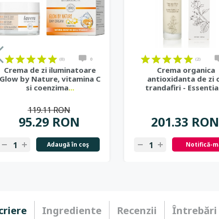
(0)
0
(2)
Crema de zi iluminatoare
Crema organica
Glow by Nature, vitamina C
antioxidanta de zi 
si coenzima
...
trandafiri - Essentia
119.11 RON
95.29 RON
201.33 RON
Adaugă în coş
Notifică-m
criere
Ingrediente
Recenzii
Întrebări