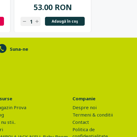
53.00 RON
37.57
Adaugă în coş
N
Suna-ne
surse
Companie
gazin Prova
Despre noi
og
Termeni & conditii
nu stii..
Contact
ri
Politica de
confidentialitate
MBOLA JACK N'JILL Baby Boom