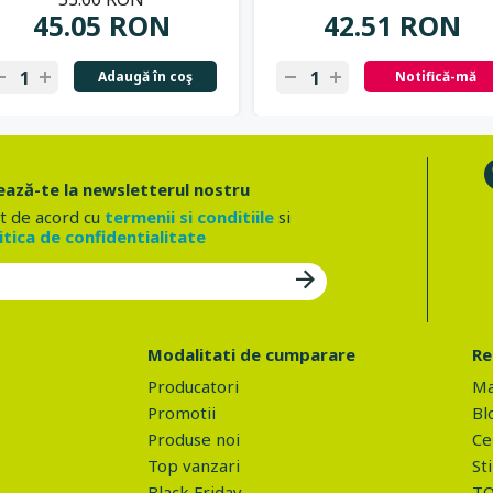
45.05 RON
42.51 RON
Adaugă în coş
Notifică-mă
ază-te la newsletterul nostru
t de acord cu
termenii si conditiile
si
itica de confidentialitate
Modalitati de cumparare
Re
Producatori
Ma
Promotii
Bl
Produse noi
Ce 
Top vanzari
Sti
Black Friday
TO