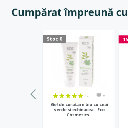
Cumpărat împreună cu
Stoc 0
-1
(17)
0
Gel de curatare bio cu ceai
verde si echinacea - Eco
Cosmetics
...