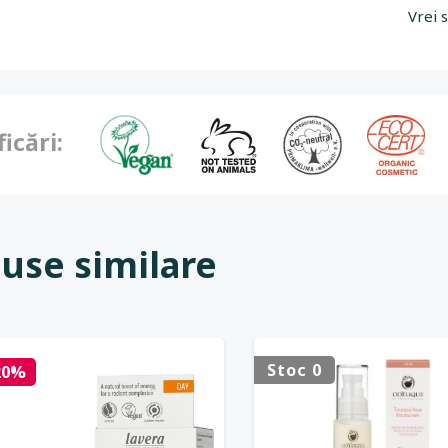
Vrei 
ficări:
use similare
Stoc 0
20%