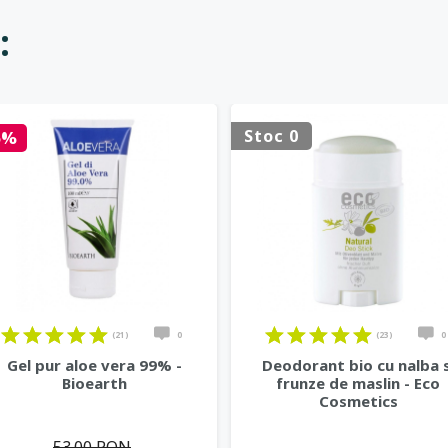
:
Stoc 0
5%
(21)
0
(23)
0
Gel pur aloe vera 99% -
Deodorant bio cu nalba s
Bioearth
frunze de maslin - Eco
Cosmetics
53.00 RON