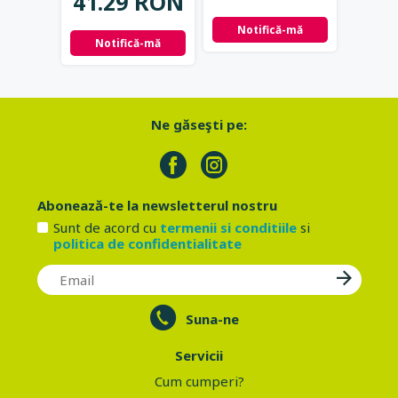
41.29 RON
37.
Notifică-mă
Notifică-mă
Not
Ne găseşti pe:
Abonează-te la newsletterul nostru
Sunt de acord cu
termenii si conditiile
si
politica de confidentialitate
Suna-ne
Servicii
Cum cumperi?