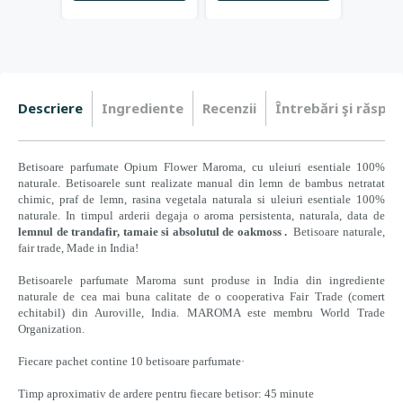
Descriere
Ingrediente
Recenzii
Întrebări şi răspun
Betisoare parfumate
O
pium Flower
Maroma, cu uleiuri esentiale 100%
naturale. Betisoarele sunt realizate manual din lemn de bambus netratat
chimic, praf de lemn, rasina vegetala naturala si uleiuri esentiale 100%
naturale. In timpul arderii degaja o aroma persistenta, naturala, data de
lemnul de trandafir, tamaie si absolutul de oakmoss
.
Betisoare naturale,
fair trade, Made in India!
Betisoarele parfumate Maroma sunt produse in India din ingrediente
naturale de cea mai buna calitate de o cooperativa Fair Trade (comert
echitabil) din Auroville, India. MAROMA este membru World Trade
Organization.
Fiecare pachet contine 10 betisoare parfumate·
Timp aproximativ de ardere pentru fiecare betisor: 45 minute