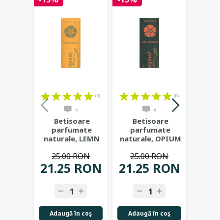
(0)
(0)
0
0
Betisoare
Betisoare
Be
parfumate
parfumate
pa
naturale, LEMN
naturale, OPIUM
na
DE SANTAL -
FLOWER -
VA
25.00 RON
25.00 RON
25
MAROMA
MAROMA
M
21.25 RON
21.25 RON
21.
Adaugă în coş
Adaugă în coş
Adau