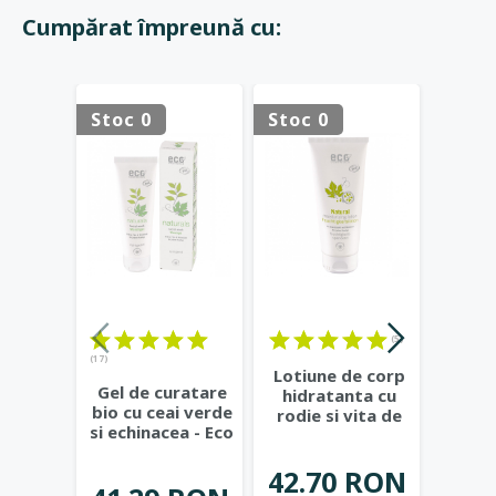
Cumpărat împreună cu:
Stoc 0
Stoc 0
Stoc 
(5)
(17)
(12)
Lotiune de corp
Gel de curatare
Apa d
hidratanta cu
bio cu ceai verde
conce
rodie si vita de
si echinacea - Eco
salvi
vie - Eco
Cosmetics
...
neg
Cosmetics
...
42.70 RON