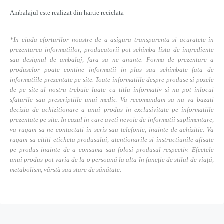
Ambalajul este realizat din hartie reciclata
*In ciuda eforturilor noastre de a asigura transparenta si acuratete in
prezentarea informatiilor, producatorii pot schimba lista de ingrediente
sau designul de ambalaj, fara sa ne anunte. Forma de prezentare a
produselor poate contine informatii in plus sau schimbate fata de
informatiile prezentate pe site. Toate informatiile despre produse si pozele
de pe site-ul nostru trebuie luate cu titlu informativ si nu pot inlocui
sfaturile sau prescriptiile unui medic. Va recomandam sa nu va bazati
decizia de achizitionare a unui produs in exclusivitate pe informatiile
prezentate pe site. In cazul in care aveti nevoie de informatii suplimentare,
va rugam sa ne contactati in scris sau telefonic, inainte de achizitie. Va
rugam sa cititi eticheta produsului, atentionarile si instructiunile afisate
pe produs inainte de a consuma sau folosi produsul respectiv. Efectele
unui produs pot varia de la o persoană la alta în funcție de stilul de viață,
metabolism, vârstă sau stare de sănătate.