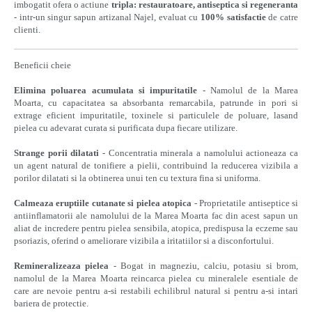
imbogatit ofera o actiune
tripla: restauratoare, antiseptica si regeneranta
- intr-un singur sapun artizanal Najel, evaluat cu
100% satisfactie
de catre
clienti.
Beneficii cheie
Elimina poluarea acumulata si impuritatile
- Namolul de la Marea
Moarta, cu capacitatea sa absorbanta remarcabila, patrunde in pori si
extrage eficient impuritatile, toxinele si particulele de poluare, lasand
pielea cu adevarat curata si purificata dupa fiecare utilizare.
Strange porii dilatati
- Concentratia minerala a namolului actioneaza ca
un agent natural de tonifiere a pielii, contribuind la reducerea vizibila a
porilor dilatati si la obtinerea unui ten cu textura fina si uniforma.
Calmeaza eruptiile cutanate si pielea atopica
- Proprietatile antiseptice si
antiinflamatorii ale namolului de la Marea Moarta fac din acest sapun un
aliat de incredere pentru pielea sensibila, atopica, predispusa la eczeme sau
psoriazis, oferind o ameliorare vizibila a iritatiilor si a disconfortului.
Remineralizeaza pielea
- Bogat in magneziu, calciu, potasiu si brom,
namolul de la Marea Moarta reincarca pielea cu mineralele esentiale de
care are nevoie pentru a-si restabili echilibrul natural si pentru a-si intari
bariera de protectie.