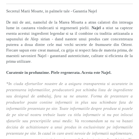
Secretul Marii Moarte, in palmele tale - Garantia Najel
De mii de ani, namolul de la Marea Moarta a atras calatori din intreaga
lume in cautarea vindecarii si regenerarii pielii.
Najel
a stiut sa capteze
esenta acestui ingredient legendar si sa il combine cu traditia artizanala a
sapunului de Alep sirian - dand nastere unui produs care concentreaza
puterea a doua dintre cele mai vechi secrete de frumusete din Orient.
Fiecare sapun este creat manual, cu grija si respect fata de materia prima, de
maestrii savonieri Najel - garantand autenticitate, calitate si eficienta de la
prima utilizare.
Curatenie in profunzime. Piele regenerata. Acesta este Najel.
*In ciuda eforturilor noastre de a asigura transparenta si acuratete in
prezentarea informatiilor, producatorii pot schimba lista de ingrediente
sau designul de ambalaj, fara sa ne anunte. Forma de prezentare a
produselor poate contine informatii in plus sau schimbate fata de
informatiile prezentate pe site. Toate informatiile despre produse si pozele
de pe site-ul nostru trebuie luate cu titlu informativ si nu pot inlocui
sfaturile sau prescriptiile unui medic. Va recomandam sa nu va bazati
decizia de achizitionare a unui produs in exclusivitate pe informatiile
prezentate pe site. In cazul in care aveti nevoie de informatii suplimentare,