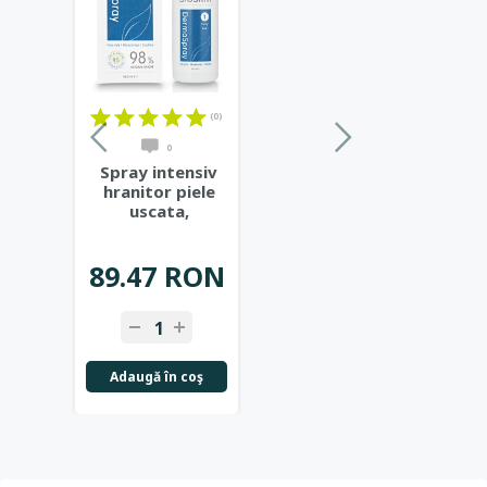
(0)
0
Spray intensiv
hranitor piele
uscata,
predispusa la
eczeme,
...
89.47 RON
Adaugă în coş