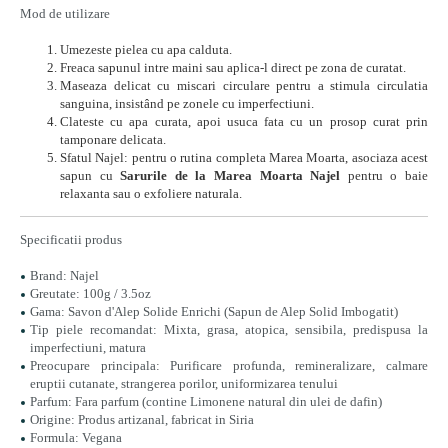
Mod de utilizare
Umezeste pielea cu apa calduta.
Freaca sapunul intre maini sau aplica-l direct pe zona de curatat.
Maseaza delicat cu miscari circulare pentru a stimula circulatia
sanguina, insistând pe zonele cu imperfectiuni.
Clateste cu apa curata, apoi usuca fata cu un prosop curat prin
tamponare delicata.
Sfatul Najel: pentru o rutina completa Marea Moarta, asociaza acest
sapun cu
Sarurile de la Marea Moarta Najel
pentru o baie
relaxanta sau o exfoliere naturala.
Specificatii produs
Brand: Najel
Greutate: 100g / 3.5oz
Gama: Savon d'Alep Solide Enrichi (Sapun de Alep Solid Imbogatit)
Tip piele recomandat: Mixta, grasa, atopica, sensibila, predispusa la
imperfectiuni, matura
Preocupare principala: Purificare profunda, remineralizare, calmare
eruptii cutanate, strangerea porilor, uniformizarea tenului
Parfum: Fara parfum (contine Limonene natural din ulei de dafin)
Origine: Produs artizanal, fabricat in Siria
Formula: Vegana