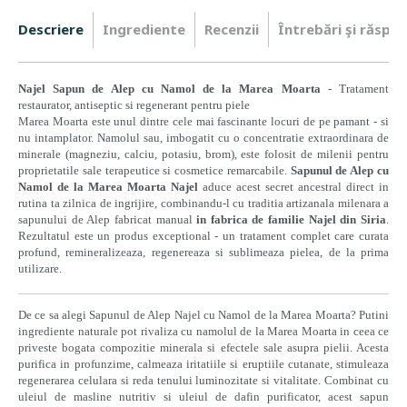
Descriere
Ingrediente
Recenzii
Întrebări şi răspun
Najel Sapun de Alep cu Namol de la Marea Moarta
- Tratament
restaurator, antiseptic si regenerant pentru piele
Marea Moarta este unul dintre cele mai fascinante locuri de pe pamant - si
nu intamplator. Namolul sau, imbogatit cu o concentratie extraordinara de
minerale (magneziu, calciu, potasiu, brom), este folosit de milenii pentru
proprietatile sale terapeutice si cosmetice remarcabile.
Sapunul de Alep cu
Namol de la Marea Moarta Najel
aduce acest secret ancestral direct in
rutina ta zilnica de ingrijire, combinandu-l cu traditia artizanala milenara a
sapunului de Alep fabricat manual
in fabrica de familie Najel din Siria
.
Rezultatul este un produs exceptional - un tratament complet care curata
profund, remineralizeaza, regenereaza si sublimeaza pielea, de la prima
utilizare.
De ce sa alegi Sapunul de Alep Najel cu Namol de la Marea Moarta? Putini
ingrediente naturale pot rivaliza cu namolul de la Marea Moarta in ceea ce
priveste bogata compozitie minerala si efectele sale asupra pielii. Acesta
purifica in profunzime, calmeaza iritatiile si eruptiile cutanate, stimuleaza
regenerarea celulara si reda tenului luminozitate si vitalitate. Combinat cu
uleiul de masline nutritiv si uleiul de dafin purificator, acest sapun