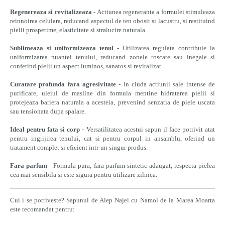
Regenereaza si revitalizeaza
- Actiunea regeneranta a formulei stimuleaza
reinnoirea celulara, reducand aspectul de ten obosit si lacustru, si restituind
pielii prospetime, elasticitate si stralucire naturala.
Sublimeaza si uniformizeaza tenul
- Utilizarea regulata contribuie la
uniformizarea nuantei tenului, reducand zonele roscate sau inegale si
conferind pielii un aspect luminos, sanatos si revitalizat.
Curatare profunda fara agresivitate
- In ciuda actiunii sale intense de
purificare, uleiul de masline din formula mentine hidratarea pielii si
protejeaza bariera naturala a acesteia, prevenind senzatia de piele uscata
sau tensionata dupa spalare.
Ideal pentru fata si corp
- Versatilitatea acestui sapun il face potrivit atat
pentru ingrijirea tenului, cat si pentru corpul in ansamblu, oferind un
tratament complet si eficient intr-un singur produs.
Fara parfum
- Formula pura, fara parfum sintetic adaugat, respecta pielea
cea mai sensibila si este sigura pentru utilizare zilnica.
Cui i se potriveste? Sapunul de Alep Najel cu Namol de la Marea Moarta
este recomandat pentru: