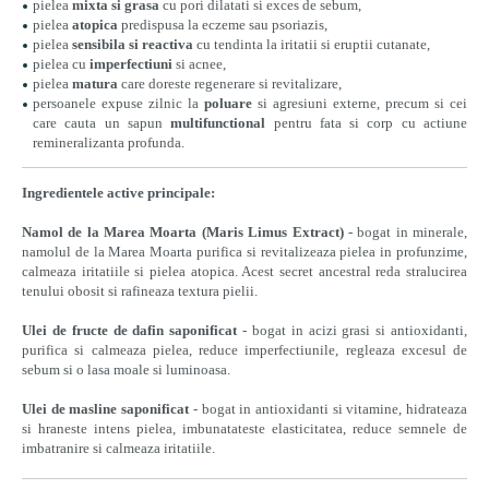
pielea
mixta si grasa
cu pori dilatati si exces de sebum,
pielea
atopica
predispusa la eczeme sau psoriazis,
pielea
sensibila si reactiva
cu tendinta la iritatii si eruptii cutanate,
pielea cu
imperfectiuni
si acnee,
pielea
matura
care doreste regenerare si revitalizare,
persoanele expuse zilnic la
poluare
si agresiuni externe, precum si cei
care cauta un sapun
multifunctional
pentru fata si corp cu actiune
remineralizanta profunda.
Ingredientele active principale:
Namol de la Marea Moarta (Maris Limus Extract)
- bogat in minerale,
namolul de la Marea Moarta purifica si revitalizeaza pielea in profunzime,
calmeaza iritatiile si pielea atopica. Acest secret ancestral reda stralucirea
tenului obosit si rafineaza textura pielii.
Ulei de fructe de dafin saponificat
- bogat in acizi grasi si antioxidanti,
purifica si calmeaza pielea, reduce imperfectiunile, regleaza excesul de
sebum si o lasa moale si luminoasa.
Ulei de masline saponificat
- bogat in antioxidanti si vitamine, hidrateaza
si hraneste intens pielea, imbunatateste elasticitatea, reduce semnele de
imbatranire si calmeaza iritatiile.