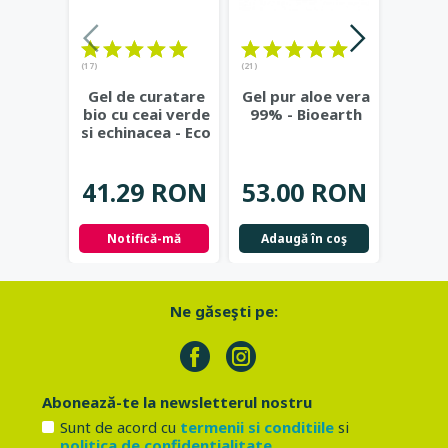
(17)
(21)
(23)
Gel de curatare
Gel pur aloe vera
Deod
bio cu ceai verde
99% - Bioearth
cu
si echinacea - Eco
frunz
Cosmetics
...
- Eco
41.29 RON
53.00 RON
42.
Notifică-mă
Adaugă în coş
Not
Ne găseşti pe:
Abonează-te la newsletterul nostru
Sunt de acord cu
termenii si conditiile
si
politica de confidentialitate