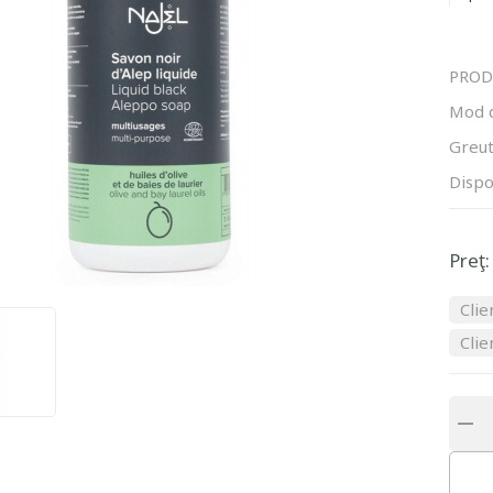
PROD
Mod 
Greut
Dispo
Preţ:
Clie
Clie