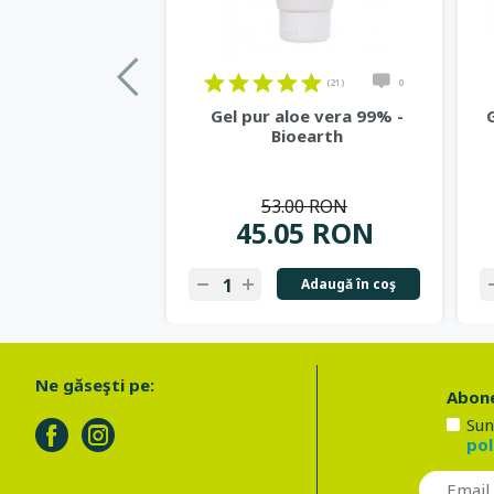
(21)
0
Gel pur aloe vera 99% -
Bioearth
53.00 RON
45.05 RON
Adaugă în coş
Ne găseşti pe:
Abone
Sun
pol