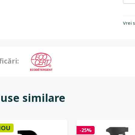
Vrei 
ficări:
use similare
NOU
-25%