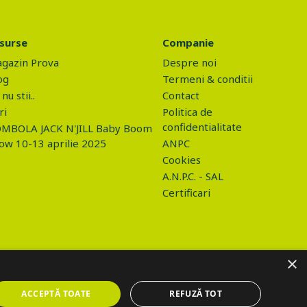
surse
Companie
gazin Prova
Despre noi
og
Termeni & conditii
nu stii..
Contact
ri
Politica de
confidentialitate
MBOLA JACK N'JILL Baby Boom
ow 10-13 aprilie 2025
ANPC
Cookies
A.N.P.C. - SAL
Certificari
×
ACCEPTĂ TOATE
REFUZĂ TOT