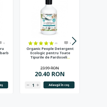
on
on
on
on
on
on
on
on
on
on
on
on
0
(0)
0
ru
Organic People Detergent
Organic
ubarb
Ecologic pentru Toate
Ecologi
Tipurile de Pardoseli
...
23.99 RON
20.40 RON
2
oş
Adaugă în coş
-
+
-
+