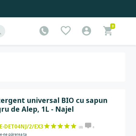
0
ergent universal BIO cu sapun
ru de Alep, 1L - Najel
E-DET04NJ/2/EX3
(0)
0
e-ne părerea ta