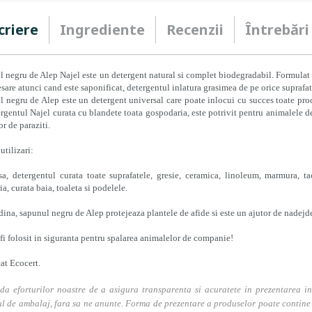
criere
Ingrediente
Recenzii
Întrebări
 negru de Alep Najel este un detergent natural si complet biodegradabil. Formulat c
esare atunci cand este saponificat, detergentul inlatura grasimea de pe orice suprafat
 negru de Alep este un detergent universal care poate inlocui cu succes toate pro
ergentul Najel curata cu blandete toata gospodaria, este potrivit pentru animalele de
or de paraziti.
utilizari:
sa, detergentul curata toate suprafatele, gresie, ceramica, linoleum, marmura, 
ia, curata baia, toaleta si podelele.
adina, sapunul negru de Alep protejeaza plantele de afide si este un ajutor de nadejde
 fi folosit in siguranta pentru spalarea animalelor de companie!
cat Ecocert.
da eforturilor noastre de a asigura transparenta si acuratete in prezentarea in
l de ambalaj, fara sa ne anunte. Forma de prezentare a produselor poate contine i