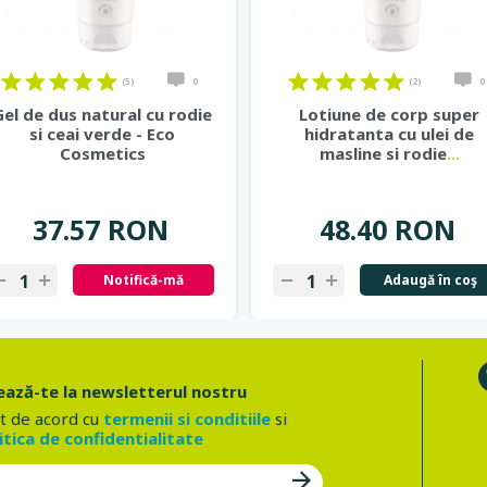
(5)
0
(2)
0
Gel de dus natural cu rodie
Lotiune de corp super
si ceai verde - Eco
hidratanta cu ulei de
Cosmetics
masline si rodie
...
37.57 RON
48.40 RON
Notifică-mă
Adaugă în coş
ază-te la newsletterul nostru
t de acord cu
termenii si conditiile
si
itica de confidentialitate