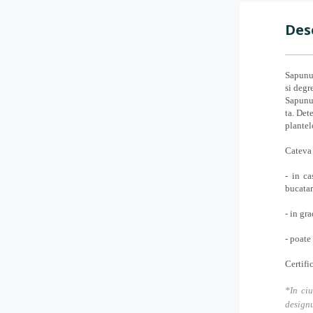
Des
Sapunul
si degr
Sapunul
ta. Det
plantel
Cateva 
- in ca
bucatar
- in gr
- poate
Certifi
*In ciu
designu