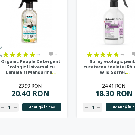
on
on
on
on
on
on
on
on
on
on
on
on
on
on
on
on
on
on
(0)
0
(0)
Organic People Detergent
Spray ecologic pent
Ecologic Universal cu
curatarea toaletei Rh
Lamaie si Mandarina
...
Wild Sorrel,
...
23.99 RON
24.41 RON
20.40 RON
18.30 RON
Adaugă în coş
Adaugă în c
-
+
-
+