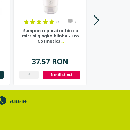
(16)
0
Sampon reparator bio cu
Lotiune corp b
mirt si gingko biloba - Eco
si catina a
Cosmetics
...
Cosme
66.09
37.57 RON
13.22
Notifică-mă
N
Suna-ne