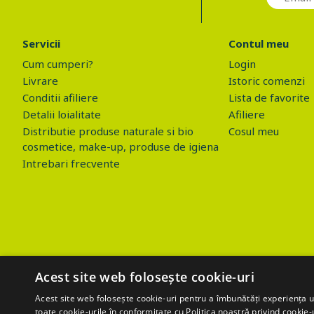
Servicii
Contul meu
Cum cumperi?
Login
Livrare
Istoric comenzi
Conditii afiliere
Lista de favorite
Detalii loialitate
Afiliere
Distributie produse naturale si bio
Cosul meu
cosmetice, make-up, produse de igiena
Intrebari frecvente
Acest site web folosește cookie-uri
Acest site web folosește cookie-uri pentru a îmbunătăți experiența uti
toate cookie-urile în conformitate cu Politica noastră privind cookie-