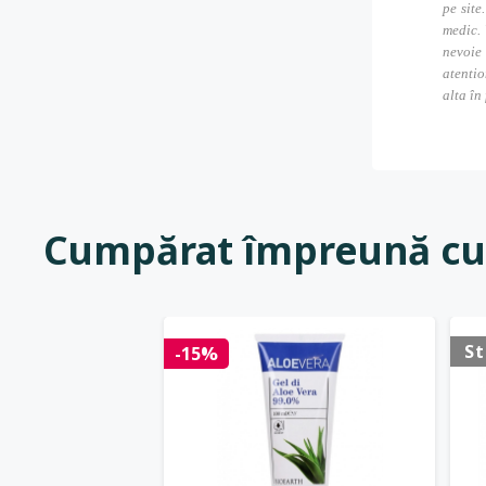
pe site
medic. 
nevoie
atentio
alta în
Cumpărat împreună cu
St
-15%