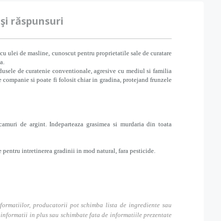
 şi răspunsuri
u ulei de masline, cunoscut pentru proprietatile sale de curatare
a.
dusele de curatenie conventionale, agresive cu mediul si familia
 companie si poate fi folosit chiar in gradina, protejand frunzele
tacamuri de argint. Indeparteaza grasimea si murdaria din toata
 pentru intretinerea gradinii in mod natural, fara pesticide.
formatiilor, producatorii pot schimba lista de ingrediente sau
nformatii in plus sau schimbate fata de informatiile prezentate