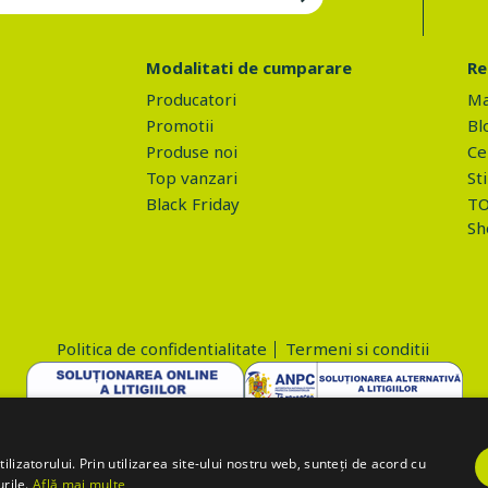
Modalitati de cumparare
Re
Producatori
Ma
Promotii
Bl
Produse noi
Ce 
Top vanzari
Sti
Black Friday
TO
Sh
Politica de confidentialitate
Termeni si conditii
Copyright © 2026 PROVA.ro
lizatorului. Prin utilizarea site-ului nostru web, sunteți de acord cu
urile.
Află mai multe