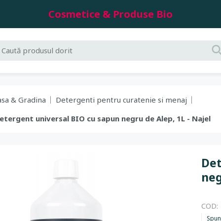
Cosmetice & Produse Bio
asa & Gradina
Detergenti pentru curatenie si menaj
Detergent universal BIO cu sapun negru de Alep, 1L - Najel
Det
neg
COD:
Spun