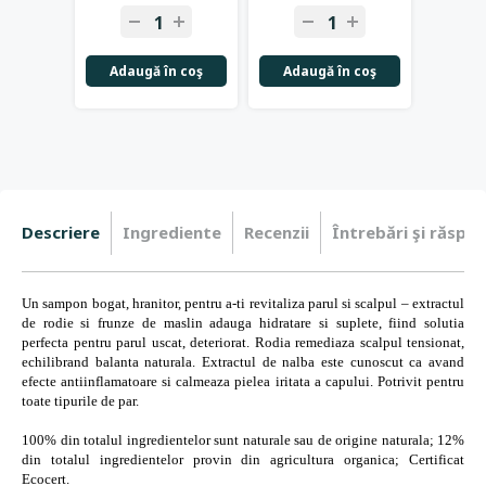
Adaugă în coş
Adaugă în coş
Adau
Descriere
Ingrediente
Recenzii
Întrebări şi răspun
Un sampon bogat, hranitor, pentru a-ti revitaliza parul si scalpul – extractul
de rodie si frunze de maslin adauga hidratare si suplete, fiind solutia
perfecta pentru parul uscat, deteriorat. Rodia remediaza scalpul tensionat,
echilibrand balanta naturala. Extractul de nalba este cunoscut ca avand
efecte antiinflamatoare si calmeaza pielea iritata a capului. Potrivit pentru
toate tipurile de par.
100% din totalul ingredientelor
sunt naturale sau de origine naturala; 12%
din totalul ingredientelor provin din agricultura organica; Certificat
Ecocert.