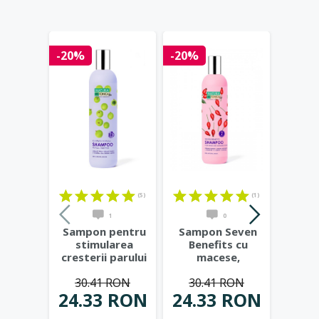
-20%
-20%
-20%
(5)
(1)
1
0
Sampon pentru
Sampon Seven
Sam
stimularea
Benefits cu
Boos
cresterii parului
macese,
hialu
Hair Growth
vitamina B5 si
ver
30.41 RON
30.41 RON
30
Miracle,
...
cafeina, 400ml
...
ma
24.33 RON
24.33 RON
24.