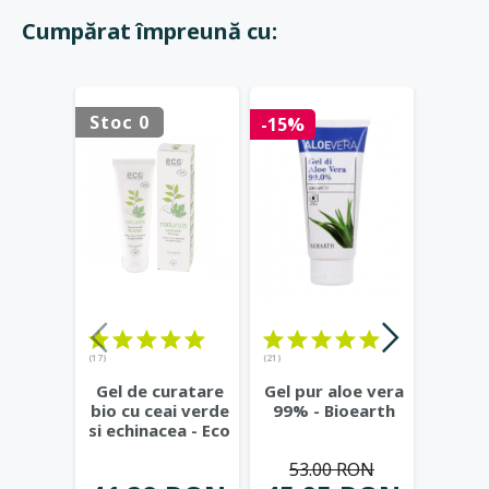
Cumpărat împreună cu:
Stoc 0
Stoc 
-15%
(17)
(21)
(23)
Gel de curatare
Gel pur aloe vera
Deod
bio cu ceai verde
99% - Bioearth
cu
si echinacea - Eco
frunz
Cosmetics
...
- Eco
53.00 RON