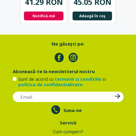
41.29 RON
45.05 RON
42.
Notifică-mă
Adaugă în coş
Not
Ne găseşti pe:
Abonează-te la newsletterul nostru
Sunt de acord cu
termenii si conditiile
si
politica de confidentialitate
Suna-ne
Servicii
Cum cumperi?