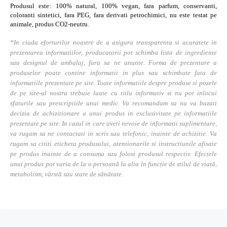
Produsul este: 100% natural, 100% vegan, fara parfum, conservanti,
coloranti sintetici, fara PEG, fara derivati petrochimici, nu este testat pe
animale, produs CO2-neutru.
*In ciuda eforturilor noastre de a asigura transparenta si acuratete in
prezentarea informatiilor, producatorii pot schimba lista de ingrediente
sau designul de ambalaj, fara sa ne anunte. Forma de prezentare a
produselor poate contine informatii in plus sau schimbate fata de
informatiile prezentate pe site. Toate informatiile despre produse si pozele
de pe site-ul nostru trebuie luate cu titlu informativ si nu pot inlocui
sfaturile sau prescriptiile unui medic. Va recomandam sa nu va bazati
decizia de achizitionare a unui produs in exclusivitate pe informatiile
prezentate pe site. In cazul in care aveti nevoie de informatii suplimentare,
va rugam sa ne contactati in scris sau telefonic, inainte de achizitie. Va
rugam sa cititi eticheta produsului, atentionarile si instructiunile afisate
pe produs inainte de a consuma sau folosi produsul respectiv. Efectele
unui produs pot varia de la o persoană la alta în funcție de stilul de viață,
metabolism, vârstă sau stare de sănătate.