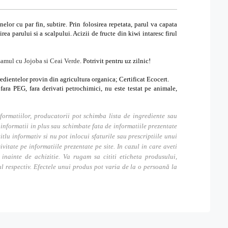
elor cu par fin, subtire. Prin folosirea repetata, parul va capata
ea parului si a scalpului. Acizii de fructe din kiwi intaresc firul
amul cu Jojoba si Ceai Verde
. Potrivit pentru uz zilnic!
edientelor provin din agricultura organica; Certificat Ecocert.
fara PEG, fara derivati petrochimici, nu este testat pe animale,
formatiilor, producatorii pot schimba lista de ingrediente sau
nformatii in plus sau schimbate fata de informatiile prezentate
itlu informativ si nu pot inlocui sfaturile sau prescriptiile unui
tate pe informatiile prezentate pe site. In cazul in care aveti
inainte de achizitie. Va rugam sa cititi eticheta produsului,
ul respectiv. Efectele unui produs pot varia de la o persoană la