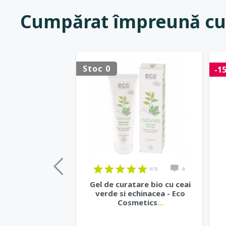
Cumpărat împreună cu
Stoc 0
-1
(17)
0
Gel de curatare bio cu ceai
verde si echinacea - Eco
Cosmetics
...