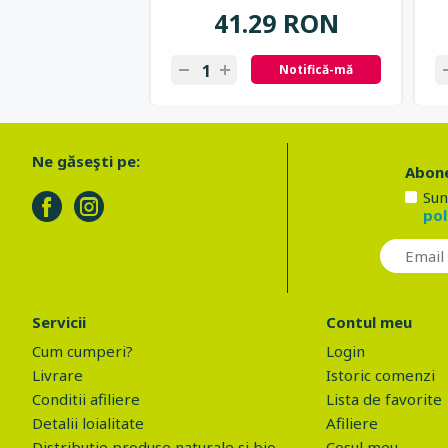
41.29 RON
Notifică-mă
Ne găseşti pe:
Abone
Sun
pol
Servicii
Contul meu
Cum cumperi?
Login
Livrare
Istoric comenzi
Conditii afiliere
Lista de favorite
Detalii loialitate
Afiliere
Distributie produse naturale si bio
Cosul meu