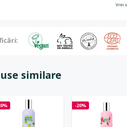
Vrei 
ficări:
use similare
20%
-20%