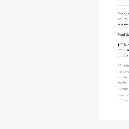
Imbogat
volum, 
si ii me
Mod de 
100% di
Produsu
produs
*In ciu
designu
pe site
medic. 
nevoie
atentio
alta în