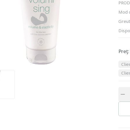
PROD
Mod 
Greut
Dispo
Preţ:
Clie
Clie