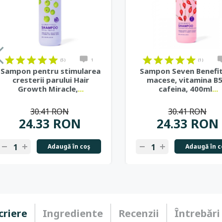
(5)
1
(1)
Sampon pentru stimularea
Sampon Seven Benefit
cresterii parului Hair
macese, vitamina B5
Growth Miracle,
...
cafeina, 400ml
...
30.41 RON
30.41 RON
24.33 RON
24.33 RON
Adaugă în coş
Adaugă în c
criere
Ingrediente
Recenzii
Întrebări