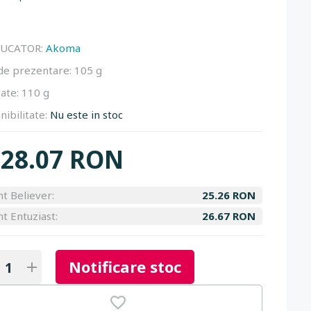
UCATOR:
Akoma
de prezentare:
105 g
ate:
110 g
nibilitate:
Nu este in stoc
28.07 RON
nt Believer:
25.26 RON
nt Entuziast:
26.67 RON
Notificare stoc