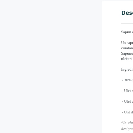
Des
Sapun o
Un sapu
curatar
Sapunul
uleiuri
Ingredi
- 30% 
- Ulei
- Ulei 
- Unt d
*In ciu
designu