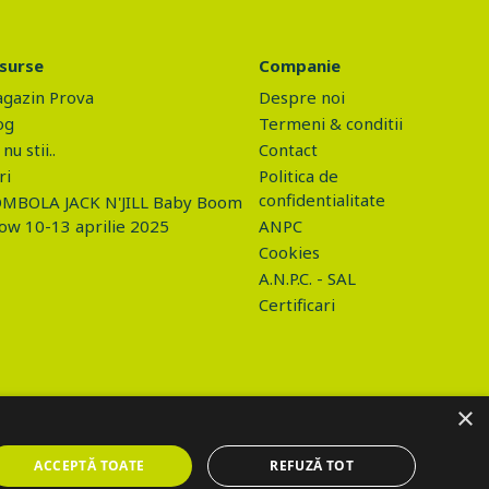
surse
Companie
gazin Prova
Despre noi
og
Termeni & conditii
nu stii..
Contact
ri
Politica de
confidentialitate
MBOLA JACK N'JILL Baby Boom
ow 10-13 aprilie 2025
ANPC
Cookies
A.N.P.C. - SAL
Certificari
×
ACCEPTĂ TOATE
REFUZĂ TOT