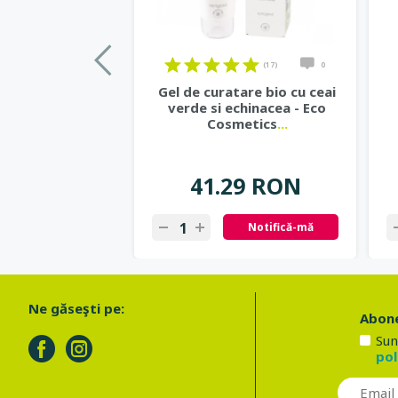
(17)
0
Gel de curatare bio cu ceai
verde si echinacea - Eco
Cosmetics
...
41.29 RON
Notifică-mă
Ne găseşti pe:
Abone
Sun
pol