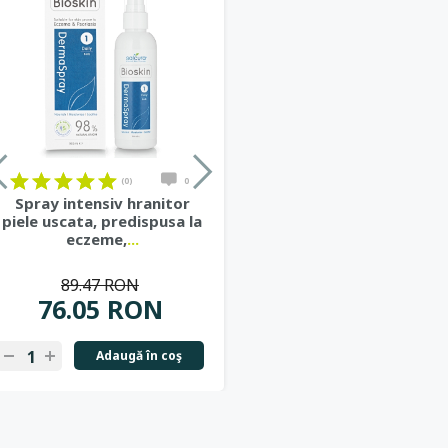
(0)
0
Spray intensiv hranitor
piele uscata, predispusa la
eczeme,
...
89.47 RON
76.05 RON
Adaugă în coş