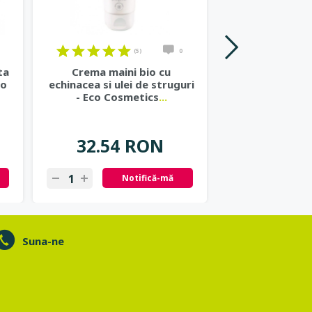
(5)
0
ta
Crema maini bio cu
Pasta de dint
co
echinacea si ulei de struguri
cu chimen negr
- Eco Cosmetics
...
- Eco Cos
32.54 RON
25.42
Notifică-mă
N
Suna-ne