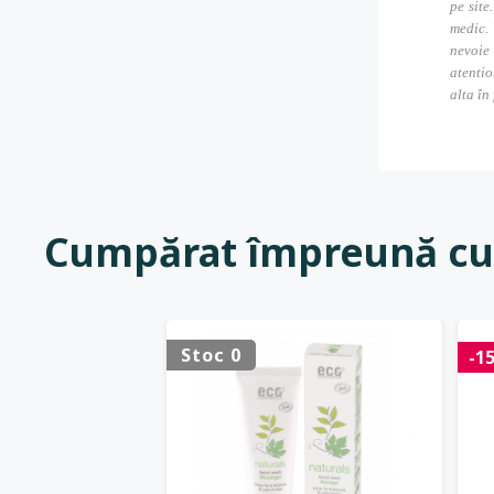
pe site
medic. 
nevoie
atentio
alta în
Cumpărat împreună cu
Stoc 0
-1