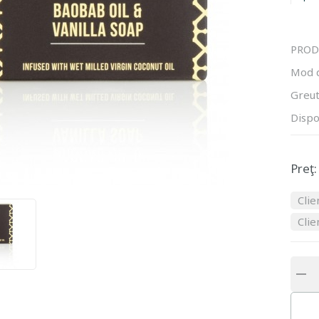
PROD
Mod 
Greut
Dispo
Preţ:
Clie
Clie