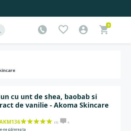
0
kincare
un cu unt de shea, baobab si
ract de vanilie - Akoma Skincare
AKM136
(1)
0
e-ne părerea ta