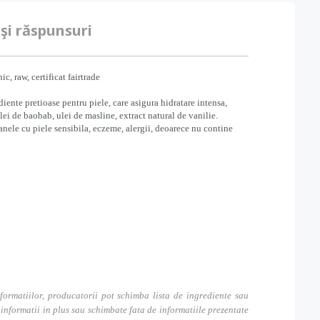
 şi răspunsuri
c, raw, certificat fairtrade
ente pretioase pentru piele, care asigura hidratare intensa,
ulei de baobab, ulei de masline, extract natural de vanilie.
oanele cu piele sensibila, eczeme, alergii, deoarece nu contine
formatiilor, producatorii pot schimba lista de ingrediente sau
nformatii in plus sau schimbate fata de informatiile prezentate