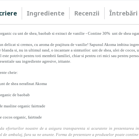
criere
Ingrediente
Recenzii
Întrebări
rganic cu unt de shea, baobab si extract de vanilie -
Contine 30%
unt de shea ogani
n delicat si cremos, cu aroma de prajitura de vanilie! Sapunul Akoma imbina ingredi
e blanda si, nu in ultimul rand, o incantare a simturilor: unt de shea, ulei de cocos, 
 este potrivit pentru toti membrii familiei, chiar si pentru cei mici sau pentru pers
 esentiale sau ingrediente agresive, iritante.
ente cheie:
unt de shea nerafinat Akoma
 organic de baobab
de masline organic fairtrade
e cocos organic, fairtrade
da eforturilor noastre de a asigura transparenta si acuratete in prezentarea in
l de ambalaj, fara sa ne anunte. Forma de prezentare a produselor poate contine i