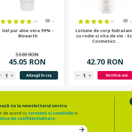
(21)
0
(5)
0
Gel pur aloe vera 99% -
Lotiune de corp hidratan
Bioearth
cu rodie si vita de vie - E
Cosmetics
...
53.00 RON
45.05 RON
42.70 RON
Adaugă în coş
Notifică-mă
ază-te la newsletterul nostru
t de acord cu
termenii si conditiile
si
itica de confidentialitate