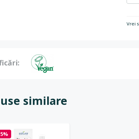
Vrei 
ficări:
use similare
15%