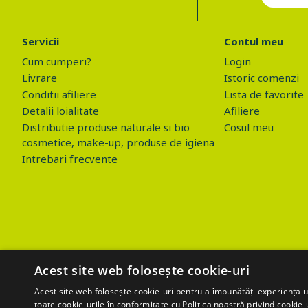
Servicii
Contul meu
Cum cumperi?
Login
Livrare
Istoric comenzi
Conditii afiliere
Lista de favorite
Detalii loialitate
Afiliere
Distributie produse naturale si bio
Cosul meu
cosmetice, make-up, produse de igiena
Intrebari frecvente
Acest site web folosește cookie-uri
Acest site web folosește cookie-uri pentru a îmbunătăți experiența uti
toate cookie-urile în conformitate cu Politica noastră privind cookie-