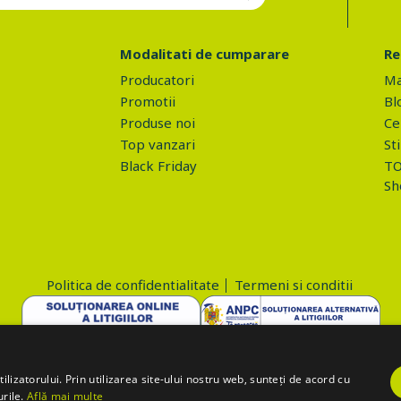
Modalitati de cumparare
Re
Producatori
Ma
Promotii
Bl
Produse noi
Ce 
Top vanzari
Sti
Black Friday
TO
Sh
Politica de confidentialitate
Termeni si conditii
Copyright © 2026 PROVA.ro
lizatorului. Prin utilizarea site-ului nostru web, sunteți de acord cu
urile.
Află mai multe