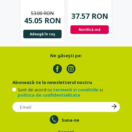
chim
Eco Cosmetics
fara 
53.00 RON
Cos
37.57 RON
45.05 RON
25.
Notifică-mă
Adaugă în coş
Not
Ne găseşti pe:
Abonează-te la newsletterul nostru
Sunt de acord cu
termenii si conditiile
si
politica de confidentialitate
Suna-ne