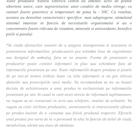
Toate produsele Natura Siberica contin un amestec activ de plante
siberiene unice, care supravietuiesc unor conditii de mediu vitrege, cu
vanturi foarte puternice si temperaturi de pana la - 50C. Ca rezultat,
acestea au dezvoltat caracteristici specifice: sunt adaptogene, stimuland
sistemul imunitar in functie de necesitatile organismului si au o
concentratie foarte ridicata de vitamine, minerale si antioxidanti, benefice
pielii si parului.
*In ciuda eforturilor noastre de a asigura transparenta si acuratete in
prezentarea informatiilor, producatorii pot schimba lista de ingrediente
sau designul de ambalaj, fara sa ne anunte. Forma de prezentare a
produselor poate contine informatii in plus sau schimbate fata de
informatiile prezentate pe site. Toate informatiile despre produse si pozele
de pe site-ul nostru trebuie luate cu titlu informativ si nu pot inlocui
sfaturile sau prescriptiile unui medic. Va recomandam sa nu va bazati
decizia de achizitionare a unui produs in exclusivitate pe informatiile
prezentate pe site. In cazul in care aveti nevoie de informatii suplimentare,
va rugam sa ne contactati in scris sau telefonic, inainte de achizitie. Va
rugam sa cititi eticheta produsului, atentionarile si instructiunile afisate
pe produs inainte de a consuma sau folosi produsul respectiv. Efectele
unui produs pot varia de la o persoană la alta în funcție de stilul de viață,
metabolism, vârstă sau stare de sănătate.