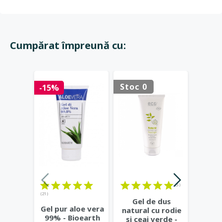
Cumpărat împreună cu:
Stoc 0
Stoc 
-15%
(5)
(21)
(18)
Gel de dus
Gel pur aloe vera
Past
natural cu rodie
99% - Bioearth
home
si ceai verde -