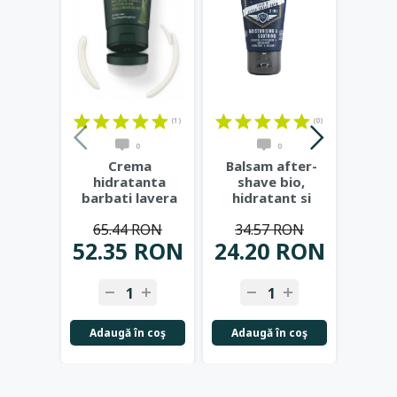
(1)
(0)
0
0
Crema
Balsam after-
Bal
hidratanta
shave bio,
shave 
barbati lavera
hidratant si
vera, 
Men Sensitive -
calmant, 50ml -
65.44 RON
34.57 RON
cu aloe vera
...
Benecos
iri
52.35 RON
24.20 RON
63.
Adaugă în coş
Adaugă în coş
Adau