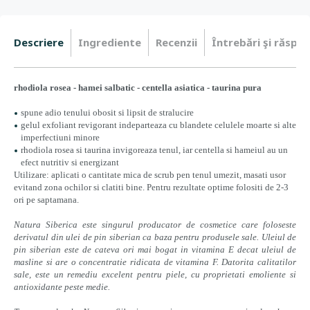
Descriere
Ingrediente
Recenzii
Întrebări şi răspun
rhodiola rosea - hamei salbatic - centella asiatica - taurina pura
spune adio tenului obosit si lipsit de stralucire
gelul exfoliant revigorant indeparteaza cu blandete celulele moarte si alte
imperfectiuni minore
rhodiola rosea si taurina invigoreaza tenul, iar centella si hameiul au un
efect nutritiv si energizant
Utilizare: aplicati o cantitate mica de scrub pen tenul umezit, masati usor
evitand zona ochilor si clatiti bine. Pentru rezultate optime folositi de 2-3
ori pe saptamana.
Natura Siberica este singurul producator de cosmetice care foloseste
derivatul din ulei de pin siberian ca baza pentru produsele sale. Uleiul de
pin siberian este de cateva ori mai bogat in vitamina E decat uleiul de
masline si are o concentratie ridicata de vitamina F. Datorita calitatilor
sale, este un remediu excelent pentru piele, cu proprietati emoliente si
antioxidante peste medie.