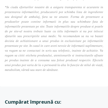
*In ciuda eforturilor noastre de a asigura transparenta si acuratete in
prezentarea informatiilor, producatorii pot schimba lista de ingrediente
sau designul de ambalaj, fara sa ne anunte. Forma de prezentare a
produselor poate contine informatii in plus sau schimbate fata de
informatiile prezentate pe site. Toate informatiile despre produse si pozele
de pe site-ul nostru trebuie luate cu titlu informativ si nu pot inlocui
sfaturile sau prescriptiile unui medic. Va recomandam sa nu va bazati
decizia de achizitionare a unui produs in exclusivitate pe informatiile
prezentate pe site. In cazul in care aveti nevoie de informatii suplimentare,
va rugam sa ne contactati in scris sau telefonic, inainte de achizitie. Va
rugam sa cititi eticheta produsului, atentionarile si instructiunile afisate
pe produs inainte de a consuma sau folosi produsul respectiv. Efectele
unui produs pot varia de la o persoană la alta în funcție de stilul de viață,
metabolism, vârstă sau stare de sănătate.
Cumpărat împreună cu: