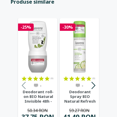
Produse similare
-25%
-30%
-20%
(0)
(0)
0
0
Deodorant roll-
Deodorant
Deodo
on BIO Natural
Spray BIO
on B
Invisible 48h -
Natural Refresh
Refr
LAVERA
48h, 75ml -
L
50.34 RON
59.27 RON
50
LAVERA
37.75 RON
41.49 RON
40.