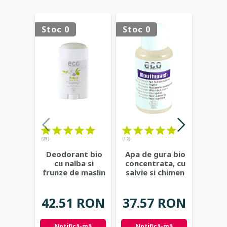
Stoc 0
Stoc 0
Stoc 
(23)
(12)
(16)
Deodorant bio
Apa de gura bio
S
cu nalba si
concentrata, cu
repar
frunze de maslin
salvie si chimen
mirt
- Eco Cosmetics
negru - Eco
...
bil
Cos
42.51 RON
37.57 RON
37.
Notifică-mă
Notifică-mă
Not