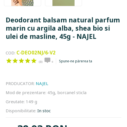
Deodorant balsam natural parfum
marin cu argila alba, shea bio si
ulei de masline, 45g - NAJEL
C-DEO02NJ/6-V2
COD:
Spune-ne părerea ta
(0)
0
PRODUCATOR:
NAJEL
Mod de prezentare:
45g, borcanel sticla
Greutate:
149 g
Disponibilitate:
In stoc