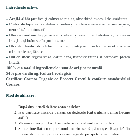
Ingrediente active:
Argilă albă:
purifică și calmează pielea, absorbind excesul de umiditate.
Pudră de tapioca:
catifelează pielea și conferă o senzație de prospețime,
neutralizând mirosurile.
Ulei de măsline:
bogat în antioxidanți și vitamine, hidratează, calmează
iritațiile și hrănește în profunzime.
Ulei de boabe de dafin:
purifică, protejează pielea și neutralizează
mirosurile neplăcute.
Unt de shea:
regenerează, catifelează, hrănește intens și calmează pielea
iritată.
100% din totalul ingredientelor sunt de origine naturală
54% provin din agricultură ecologică
Certificat Cosmos Organic de Ecocert Greenlife conform standardului
Cosmos.
Mod de utilizare:
După duș, usucă delicat zona axilelor.
Ia o cantitate mică de balsam cu degetele (cât o alună pentru fiecare
axilă).
Masează ușor produsul pe piele până la absorbția completă.
Simte imediat cum parfumul marin se răspândește. Reaplică în
fiecare dimineață pentru o zi întreagă de prospețime și confort.