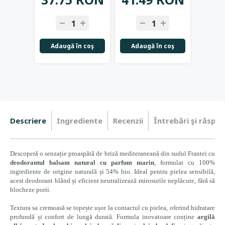
Adaugă în coş
Adaugă în coş
Adau
Descriere
Ingrediente
Recenzii
Întrebări şi răspun
Descoperă o senzație proaspătă de briză mediteraneană din sudul Frantei cu
deodorantul balsam natural cu parfum marin
, formulat cu 100%
ingrediente de origine naturală și 54% bio. Ideal pentru pielea sensibilă,
acest deodorant blând și eficient neutralizează mirosurile neplăcute, fără să
blocheze porii.
Textura sa cremoasă se topește ușor la contactul cu pielea, oferind hidratare
profundă și confort de lungă durată. Formula inovatoare conține
argilă