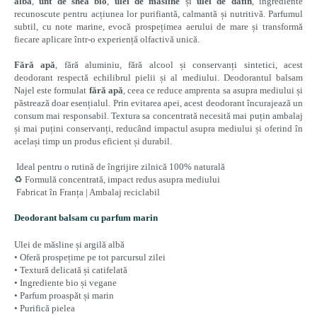
albă
,
unt de shea bio
,
ulei de măsline
și
ulei de dafin
, ingrediente
recunoscute pentru acțiunea lor purifiantă, calmantă și nutritivă. Parfumul
subtil, cu note marine, evocă prospețimea aerului de mare și transformă
fiecare aplicare într-o experiență olfactivă unică.
Fără apă
, fără aluminiu, fără alcool și conservanți sintetici, acest
deodorant respectă echilibrul pielii și al mediului. Deodorantul balsam
Najel este formulat
fără apă
, ceea ce reduce amprenta sa asupra mediului și
păstrează doar esențialul. Prin evitarea apei, acest deodorant încurajează un
consum mai responsabil. Textura sa concentrată necesită mai puțin ambalaj
și mai puțini conservanți, reducând impactul asupra mediului și oferind în
același timp un produs eficient și durabil.
Ideal pentru o rutină de îngrijire zilnică 100% naturală
♻️ Formulă concentrată, impact redus asupra mediului
Fabricat în Franța | Ambalaj reciclabil
Deodorant balsam cu parfum marin
Ulei de măsline și argilă albă
• Oferă prospețime pe tot parcursul zilei
• Textură delicată și catifelată
• Ingrediente bio și vegane
• Parfum proaspăt și marin
• Purifică pielea