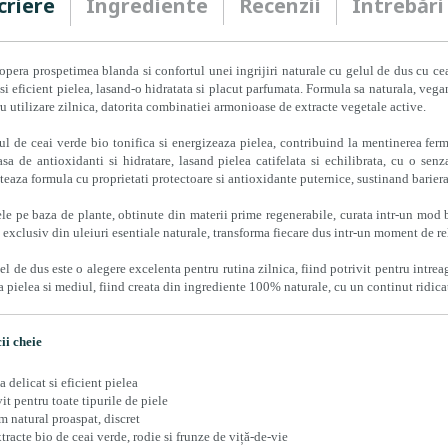
criere
Ingrediente
Recenzii
Întrebări
pera prospetimea blanda si confortul unei ingrijiri naturale cu gelul de dus cu ce
 si eficient pielea, lasand-o hidratata si placut parfumata. Formula sa naturala, vegan
ru utilizare zilnica, datorita combinatiei armonioase de extracte vegetale active.
ul de ceai verde bio tonifica si energizeaza pielea, contribuind la mentinerea fermit
sa de antioxidanti si hidratare, lasand pielea catifelata si echilibrata, cu o sen
eaza formula cu proprietati protectoare si antioxidante puternice, sustinand bariera 
le pe baza de plante, obtinute din materii prime regenerabile, curata intr-un mod bl
t exclusiv din uleiuri esentiale naturale, transforma fiecare dus intr-un moment de r
el de dus este o alegere excelenta pentru rutina zilnica, fiind potrivit pentru intrea
a pielea si mediul, fiind creata din ingrediente 100% naturale, cu un continut ridica
ii cheie
a delicat si eficient pielea
vit pentru toate tipurile de piele
m natural proaspat, discret
tracte bio de ceai verde, rodie si frunze de viță-de-vie