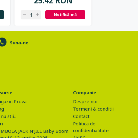
25.42 RON
37.57
Notifică-mă
N
Suna-ne
surse
Companie
gazin Prova
Despre noi
og
Termeni & conditii
nu stii..
Contact
ri
Politica de
confidentialitate
MBOLA JACK N'JILL Baby Boom
ow 10-13 aprilie 2025
ANPC