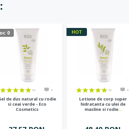
:
HOT
oc 0
(5)
0
(2)
0
Gel de dus natural cu rodie
Lotiune de corp super
si ceai verde - Eco
hidratanta cu ulei de
Cosmetics
masline si rodie
...