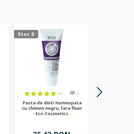
Stoc 0
Stoc 0
(18)
0
Pasta de dinti homeopata
Apa de g
cu chimen negru, fara fluor
concentrata, 
- Eco Cosmetics
...
chimen negr