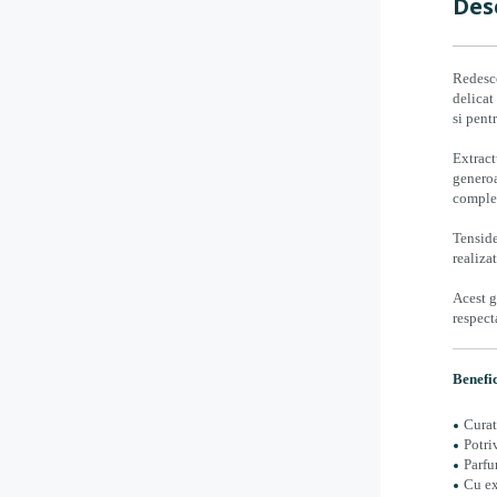
Des
Redesco
delicat
si pent
Extract
generoa
complet
Tenside
realiza
Acest g
respect
Benefic
Curat
Potri
Parfu
Cu ex