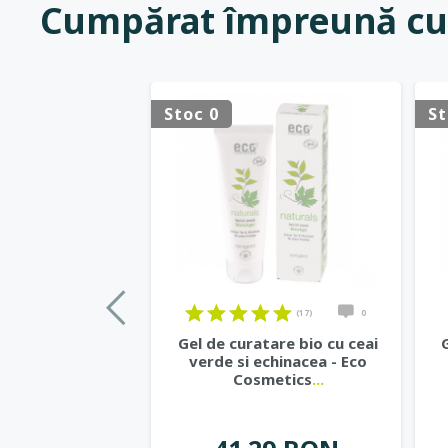
Cumpărat împreună cu
Stoc 0
St
(17)
0
Gel de curatare bio cu ceai
verde si echinacea - Eco
Cosmetics
...