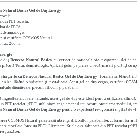
s Natural Basics Gel de Duș Energy
rtocală
ă din PET reciclat
bat de PETA
at dermatologic
n și certificat COSMOS Natural
inut: 200 ml
energie!
de duș
Benecos Natural Basics
, cu extract de portocală bio revigorant, ulei de coc
e plăcută.Testat dermatologic. Aplicați gelul pe pielea umedă, masați și clătiți cu ap
ți simțurile cu Benecos Natural Basics Gel de Duș Energy!
Formula sa blândă, îm
t pielea, lăsând-o hidratată și revitalizată. Acest gel de duș vegan, certificat
COSMO
imicale dăunătoare, precum siliconi și parabeni.
ă ingredientelor sale naturale, acest gel de duș este ideal pentru utilizarea zilnică,
din PET reciclat (rPET) subliniază angajamentul tău pentru protejarea mediului, t
s Natural Basics Gel de Duș Energy
pentru o experiență revigorantă și plină de vita
carea COSMOS Natural garantează absența siliconilor, parabenilor, coloranților artifici
ente etoxilate (precum PEG). Eliminare: Sticla este fabricată din PET reciclat (rPET)
respunzător.