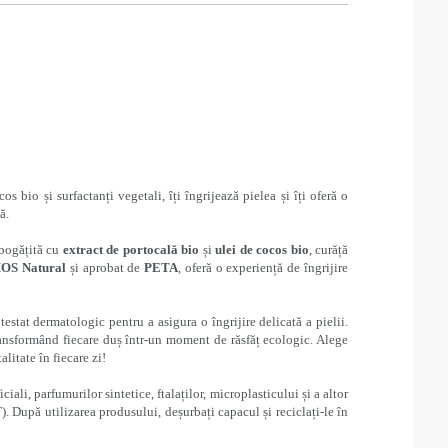
os bio și surfactanți vegetali, îți îngrijează pielea și îți oferă o
ă.
bogățită cu
extract de portocală bio
și
ulei de cocos bio
, curăță
S Natural
și aprobat de
PETA
, oferă o experiență de îngrijire
 testat dermatologic pentru a asigura o îngrijire delicată a pielii.
ransformând fiecare duș într-un moment de răsfăț ecologic. Alege
litate în fiecare zi!
ali, parfumurilor sintetice, ftalaților, microplasticului și a altor
. După utilizarea produsului, deșurbați capacul și reciclați-le în