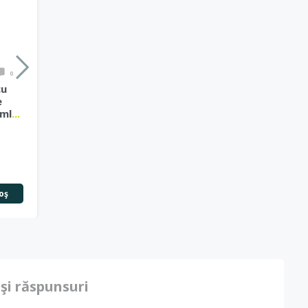
0
cu
e
0ml
...
oş
 şi răspunsuri