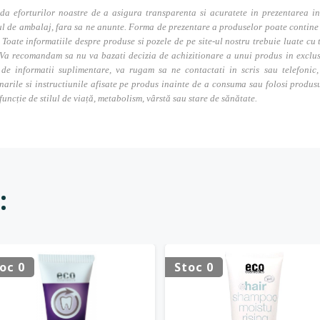
da eforturilor noastre de a asigura transparenta si acuratete in prezentarea in
l de ambalaj, fara sa ne anunte. Forma de prezentare a produselor poate contine i
. Toate informatiile despre produse si pozele de pe site-ul nostru trebuie luate cu t
Va recomandam sa nu va bazati decizia de achizitionare a unui produs in exclusivi
 de informatii suplimentare, va rugam sa ne contactati in scris sau telefonic, 
narile si instructiunile afisate pe produs inainte de a consuma sau folosi produs
 funcție de stilul de viață, metabolism, vârstă sau stare de sănătate.
:
oc 0
Stoc 0