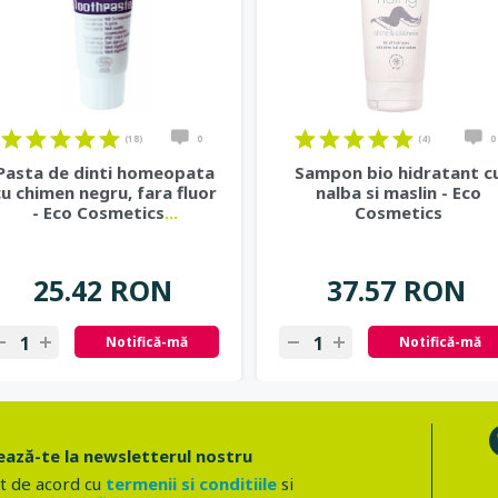
(18)
0
(4)
0
Pasta de dinti homeopata
Sampon bio hidratant c
cu chimen negru, fara fluor
nalba si maslin - Eco
- Eco Cosmetics
...
Cosmetics
25.42 RON
37.57 RON
Notifică-mă
Notifică-mă
ază-te la newsletterul nostru
t de acord cu
termenii si conditiile
si