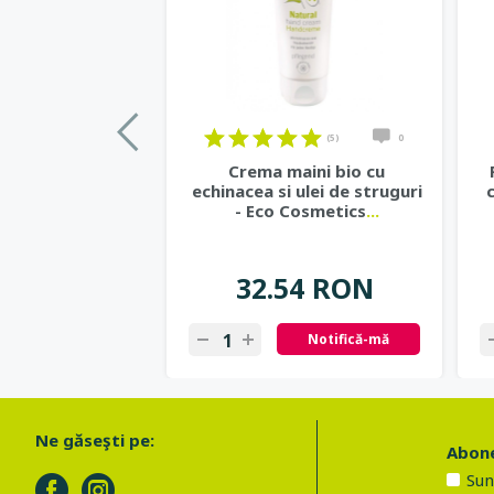
(5)
0
Crema maini bio cu
echinacea si ulei de struguri
- Eco Cosmetics
...
32.54 RON
Notifică-mă
Ne găseşti pe:
Abone
Sun