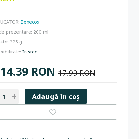
UCATOR:
Benecos
de prezentare:
200 ml
ate:
225 g
nibilitate:
In stoc
14.39 RON
17.99 RON
Adaugă în coş