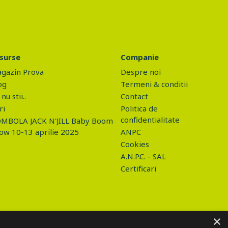
surse
Companie
gazin Prova
Despre noi
og
Termeni & conditii
nu stii..
Contact
ri
Politica de
confidentialitate
MBOLA JACK N'JILL Baby Boom
ow 10-13 aprilie 2025
ANPC
Cookies
A.N.P.C. - SAL
Certificari
×