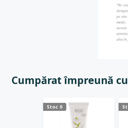
*In ciu
designu
pe site
medic. 
nevoie
atentio
alta în
Cumpărat împreună cu
Stoc 0
St