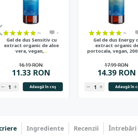
(0)
0
(0)
Gel de dus Sensitiv cu
Gel de dus Energy 
extract organic de aloe
extract organic d
vera, vegan,
...
portocala, vegan, 20
16.19 RON
17.99 RON
11.33 RON
14.39 RON
Adaugă în coş
Adaugă în c
criere
Ingrediente
Recenzii
Întrebări