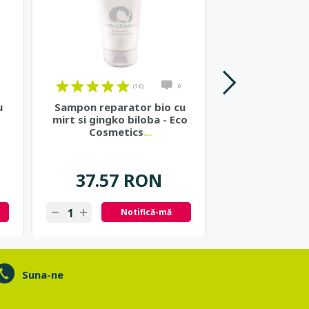
(16)
0
u
Sampon reparator bio cu
Gel de par bi
mirt si gingko biloba - Eco
volum - Eco
Cosmetics
...
37.57 RON
42.19
Notifică-mă
N
Suna-ne