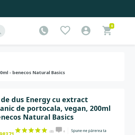
0
00ml - benecos Natural Basics
 de dus Energy cu extract
anic de portocala, vegan, 200ml
enecos Natural Basics
Spune-ne părerea ta
(0)
0
98371