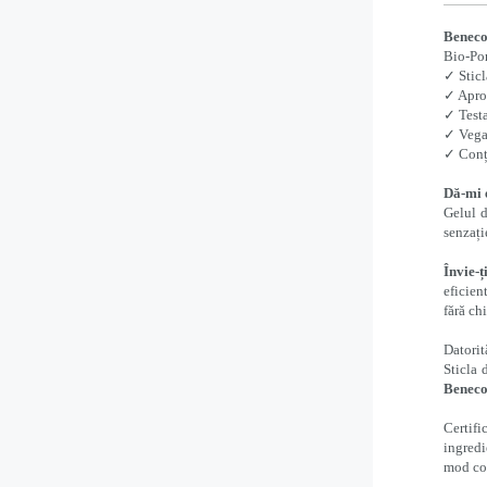
Beneco
Bio-Po
✓ Sticl
✓ Apro
✓ Test
✓ Vega
✓ Conț
Dă-mi 
Gelul 
senzați
Învie-
eficien
fără ch
Datorit
Sticla 
Beneco
Certifi
ingredi
mod co