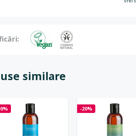
Vrei 
ficări:
use similare
30%
-20%