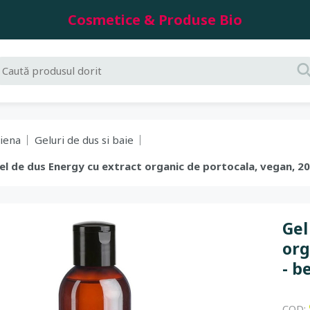
Cosmetice & Produse Bio
giena
Geluri de dus si baie
 Gel de dus Energy cu extract organic de portocala, vegan, 2
Gel
org
- b
COD: