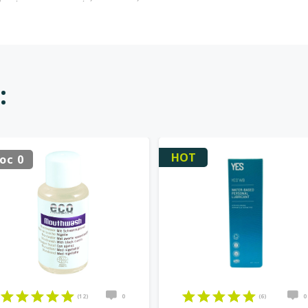
:
HOT
oc 0
(12)
0
(6)
0