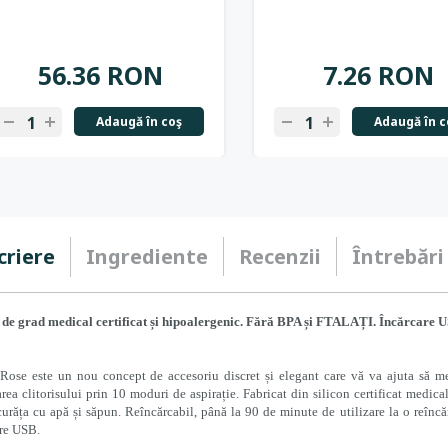
56.36 RON
7.26 RON
Adaugă în coş
Adaugă în c
criere
Ingrediente
Recenzii
Întrebări
n de grad medical certificat și hipoalergenic. Fără BPA și FTALAȚI. Încărcare 
Rose este un nou concept de accesoriu discret și elegant care vă va ajuta să men
rea clitorisului prin 10 moduri de aspirație. Fabricat din silicon certificat medical
curăța cu apă și săpun. Reîncărcabil, până la 90 de minute de utilizare la o reînc
re USB.