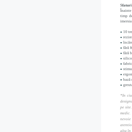
Sfaturi
Înainte
timp d
imersia
10 tr
rezis
încăr
fără f
fără 
silic
fabri
stimu
ergo
bază 
greut
*In ciu
designu
pe site
medic. 
nevoie
atentio
alta în