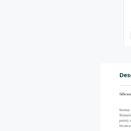
Des
Silico
Intima 
Stimula
puteți 
încarca