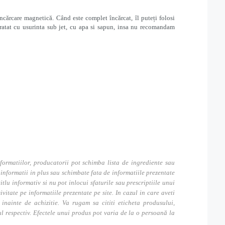
încărcare magnetică. Când este complet încărcat, îl puteți folosi
ratat cu usurinta sub jet, cu apa si sapun, insa nu recomandam
formatiilor, producatorii pot schimba lista de ingrediente sau
nformatii in plus sau schimbate fata de informatiile prezentate
itlu informativ si nu pot inlocui sfaturile sau prescriptiile unui
tate pe informatiile prezentate pe site. In cazul in care aveti
inainte de achizitie. Va rugam sa cititi eticheta produsului,
ul respectiv. Efectele unui produs pot varia de la o persoană la