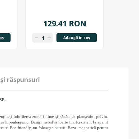
129.41 RON
8
oş
Adaugă în coş
 şi răspunsuri
USB.
țineți lubrifierea zonei intime și sănătatea planșeului pelvin.
 și hipoalergenic. Design neted și foarte fin. Rezistent la apa, il
ărcare. Eco-friendly, nu folosește baterii. Baza magnetică pentru