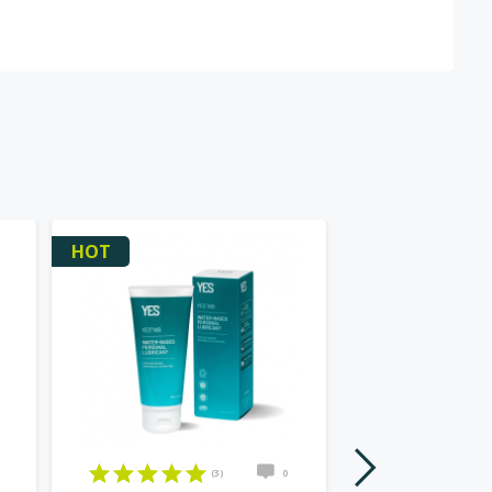
HOT
(3)
0