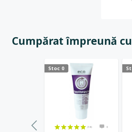
Cumpărat împreună cu
Stoc 0
St
(18)
0