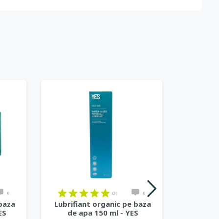
HOT
0
(3)
0
 baza
Lubrifiant organic pe baza
Lubrifi
ES
de apa 150 ml - YES
de a