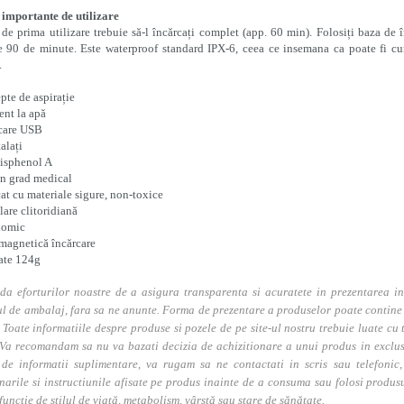
 importante de utilizare
 de
prima
utilizare trebuie să-l încărcați complet (app. 60 min). Folosiți baza de 
e 90 de minute.
Este waterproof standard IPX-6, ceea ce insemana ca poate fi cu
.
epte de aspirație
tent la apă
care USB
talați
bisphenol A
on grad medical
cat cu materiale sigure, non-toxice
lare clitoridiană
nomic
magnetică încărcare
ate 124g
da eforturilor noastre de a asigura transparenta si acuratete in prezentarea in
l de ambalaj, fara sa ne anunte. Forma de prezentare a produselor poate contine i
. Toate informatiile despre produse si pozele de pe site-ul nostru trebuie luate cu t
Va recomandam sa nu va bazati decizia de achizitionare a unui produs in exclusivi
 de informatii suplimentare, va rugam sa ne contactati in scris sau telefonic, 
narile si instructiunile afisate pe produs inainte de a consuma sau folosi produs
 funcție de stilul de viață, metabolism, vârstă sau stare de sănătate.