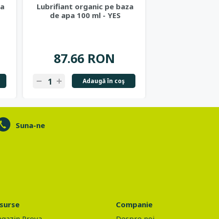
za
Lubrifiant organic pe baza
Lubrifiant org
de apa 100 ml - YES
de apa 150
87.66 RON
129.4
Adaugă în coş
Ad
Suna-ne
surse
Companie
gazin Prova
Despre noi