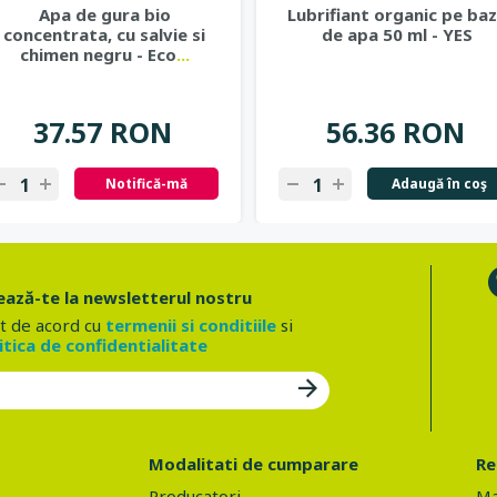
Apa de gura bio
Lubrifiant organic pe ba
concentrata, cu salvie si
de apa 50 ml - YES
chimen negru - Eco
...
37.57 RON
56.36 RON
Notifică-mă
Adaugă în coş
ază-te la newsletterul nostru
t de acord cu
termenii si conditiile
si
itica de confidentialitate
Modalitati de cumparare
Re
Producatori
Ma