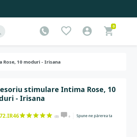
0
a Rose, 10 moduri - Irisana
esoriu stimulare Intima Rose, 10
uri - Irisana
72.IR46
Spune-ne părerea ta
(0)
0