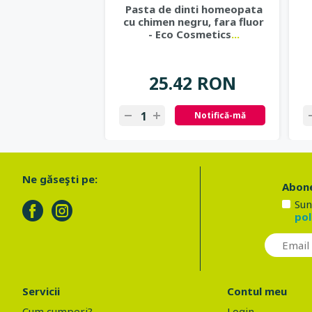
Pasta de dinti homeopata
cu chimen negru, fara fluor
- Eco Cosmetics
...
25.42 RON
Notifică-mă
Ne găseşti pe:
Abone
Sun
pol
Servicii
Contul meu
Cum cumperi?
Login