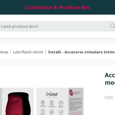
Cosmetice & Produse Bio
giena
Lubrifianti intimi
Detalii - Accesoriu stimulare Intim
Acc
mod
COD: