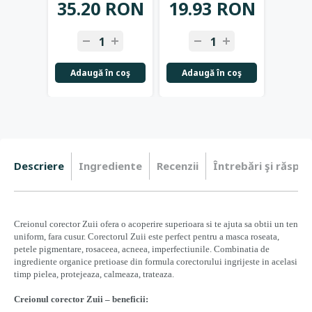
35.20 RON
19.93 RON
20.
Adaugă în coş
Adaugă în coş
Adau
Descriere
Ingrediente
Recenzii
Întrebări şi răspun
Creionul corector Zuii ofera o acoperire superioara si te ajuta sa obtii un ten
uniform, fara cusur. Corectorul Zuii este perfect pentru a masca roseata,
petele pigmentare, rosaceea, acneea, imperfectiunile. Combinatia de
ingrediente organice pretioase din formula corectorului ingrijeste in acelasi
timp pielea, protejeaza, calmeaza, trateaza.
Creionul corector Zuii – beneficii: