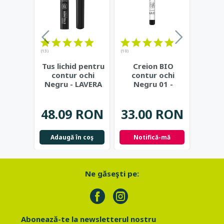
(13)
(10)
Tus lichid pentru
Creion BIO
contur ochi
contur ochi
Negru - LAVERA
Negru 01 -
LAVERA
48.09 RON
33.00 RON
Adaugă în coş
Notifică-mă
Ne găseşti pe:
Abonează-te la newsletterul nostru