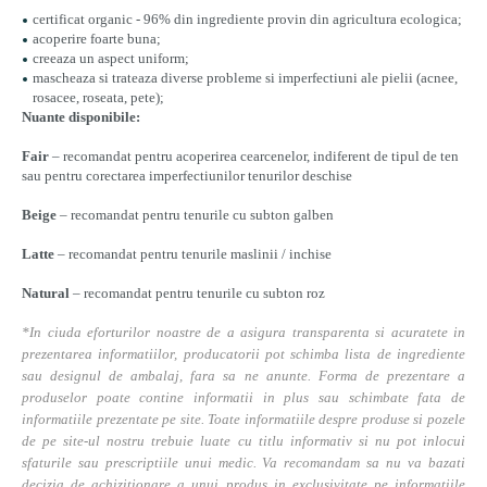
certificat organic - 96% din ingrediente provin din agricultura ecologica;
acoperire foarte buna;
creeaza un aspect uniform;
mascheaza si trateaza diverse probleme si imperfectiuni ale pielii (acnee,
rosacee, roseata, pete);
Nuante disponibile:
Fair
– recomandat pentru acoperirea cearcenelor, indiferent de tipul de ten
sau pentru corectarea imperfectiunilor tenurilor deschise
Beige
– recomandat pentru tenurile cu subton galben
Latte
– recomandat pentru tenurile maslinii / inchise
Natural
– recomandat pentru tenurile cu subton roz
*In ciuda eforturilor noastre de a asigura transparenta si acuratete in
prezentarea informatiilor, producatorii pot schimba lista de ingrediente
sau designul de ambalaj, fara sa ne anunte. Forma de prezentare a
produselor poate contine informatii in plus sau schimbate fata de
informatiile prezentate pe site. Toate informatiile despre produse si pozele
de pe site-ul nostru trebuie luate cu titlu informativ si nu pot inlocui
sfaturile sau prescriptiile unui medic. Va recomandam sa nu va bazati
decizia de achizitionare a unui produs in exclusivitate pe informatiile