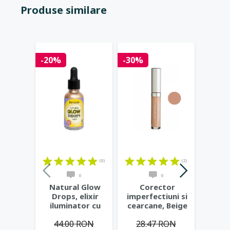
Produse similare
-20%
-30%
-20%
(0)
(2)
0
0
Natural Glow
Corector
Stic
Drops, elixir
imperfectiuni si
bi
iluminator cu
cearcane, Beige
cea
aloe vera,
(mediu) -
impe
44.00 RON
28.47 RON
25
stralucire
...
Benecos
V