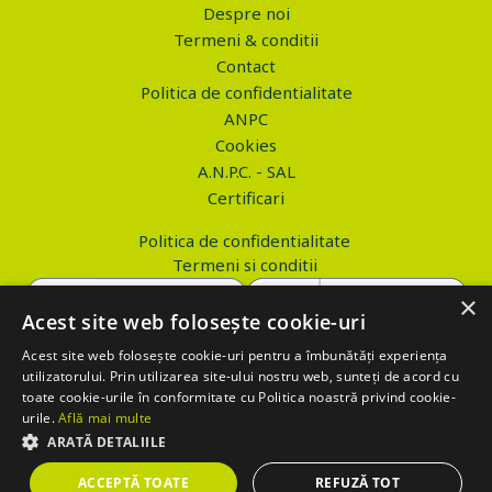
Despre noi
Termeni & conditii
Contact
Politica de confidentialitate
ANPC
Cookies
A.N.P.C. - SAL
Certificari
Politica de confidentialitate
Termeni si conditii
×
Acest site web folosește cookie-uri
Acest site web folosește cookie-uri pentru a îmbunătăți experiența
Copyright © 2026 PROVA.ro
utilizatorului. Prin utilizarea site-ului nostru web, sunteți de acord cu
toate cookie-urile în conformitate cu Politica noastră privind cookie-
$('.btn_gdpr').click(function() { //alert('test'); var values='';
urile.
Află mai multe
values+='action=accept-gdpr'; $.ajax({ method: "POST", url:
ARATĂ DETALIILE
"https://www.prova.ro/gdpr.php", data: values, success: function(html)
ACCEPTĂ TOATE
REFUZĂ TOT
{ if (html == 'success') { $('.box_gdpr').remove(); return false; } } });