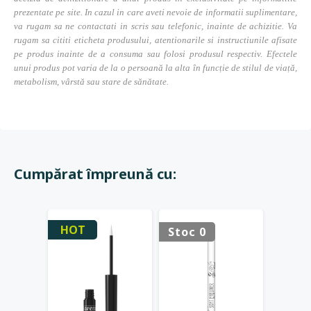
prezentate pe site. In cazul in care aveti nevoie de informatii suplimentare,
va rugam sa ne contactati in scris sau telefonic, inainte de achizitie. Va
rugam sa cititi eticheta produsului, atentionarile si instructiunile afisate
pe produs inainte de a consuma sau folosi produsul respectiv. Efectele
unui produs pot varia de la o persoană la alta în funcție de stilul de viață,
metabolism, vârstă sau stare de sănătate.
Cumpărat împreună cu:
HOT
Stoc 0