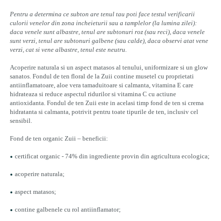
Pentru a determina ce subton are tenul tau poti face testul verificarii
culorii venelor din zona incheieturii sau a tamplelor (la lumina zilei):
daca venele sunt albastre, tenul are subtonuri roz (sau reci), daca venele
sunt verzi, tenul are subtonuri galbene (sau calde), daca observi atat vene
verzi, cat si vene albastre, tenul este neutru.
Acoperire naturala si un aspect matasos al tenului, uniformizare si un glow
sanatos. Fondul de ten floral de la Zuii contine musetel cu proprietati
antiinflamatoare, aloe vera tamaduitoare si calmanta, vitamina E care
hidrateaza si reduce aspectul ridurilor si vitamina C cu actiune
antioxidanta. Fondul de ten Zuii este in acelasi timp fond de ten si crema
hidratanta si calmanta, potrivit pentru toate tipurile de ten, inclusiv cel
sensibil.
Fond de ten organic Zuii – beneficii:
certificat organic - 74% din ingrediente provin din agricultura ecologica;
acoperire naturala;
aspect matasos;
contine galbenele cu rol antiinflamator;