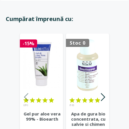
Cumpărat împreună cu:
Stoc 0
Stoc 
-15%
(21)
(12)
Gel 
Gel pur aloe vera
Apa de gura bio
fixar
99% - Bioearth
concentrata, cu
Eco 
salvie si chimen