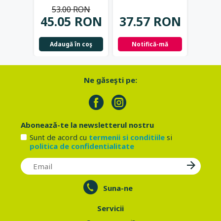
negru - Eco
...
53.00 RON
42.
45.05 RON
37.57 RON
Not
Adaugă în coş
Notifică-mă
Ne găseşti pe:
Abonează-te la newsletterul nostru
Sunt de acord cu
termenii si conditiile
si
politica de confidentialitate
Suna-ne
Servicii