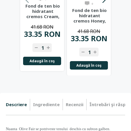
0
Fond de ten bio
Fond 
Fond de ten bio
hidratant
hi
hidratant
cremos Cream,
cremo
cremos Honey,
bej mediu pentru
pe
nuanta calda, cu
41.68 RON
41
tenurile
...
f
41.68 RON
tenta
...
33.35 RON
33.
33.35 RON
Adaugă în coş
Adau
Adaugă în coş
Descriere
Ingrediente
Recenzii
Întrebări şi răspun
Nuanta
Olive Fair se potriveste tenului
deschis cu subton galben.