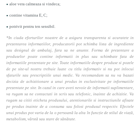
aloe vera calmeaza si vindeca;
contine vitamina E, C;
potrivit pentru ten sensibil.
*In ciuda eforturilor noastre de a asigura transparenta si acuratete in
prezentarea informatiilor, producatorii pot schimba lista de ingrediente
sau designul de ambalaj, fara sa ne anunte. Forma de prezentare a
produselor poate contine informatii in plus sau schimbate fata de
informatiile prezentate pe site. Toate informatiile despre produse si pozele
de pe site-ul nostru trebuie luate cu titlu informativ si nu pot inlocui
sfaturile sau prescriptiile unui medic. Va recomandam sa nu va bazati
decizia de achizitionare a unui produs in exclusivitate pe informatiile
prezentate pe site. In cazul in care aveti nevoie de informatii suplimentare,
va rugam sa ne contactati in scris sau telefonic, inainte de achizitie. Va
rugam sa cititi eticheta produsului, atentionarile si instructiunile afisate
pe produs inainte de a consuma sau folosi produsul respectiv. Efectele
unui produs pot varia de la o persoană la alta în funcție de stilul de viață,
metabolism, vârstă sau stare de sănătate.