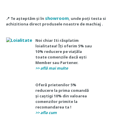
showroom
📍
Te așteptăm și în
, unde poți testa si
achizitiona direct produsele noastre de machiaj .
Noi chiar Iti răsplatim
loialitatea! Îți oferim 5% sau
10% reducere
pe viață
la
toate comenzile dacă ești
Member sau Partener.
>> află mai multe
Oferă prietenilor 5%
reducere la prima comandă
și
caștigi 10%
din valoarea
comenzilor primite la
recomandarea ta !
>> afla cum