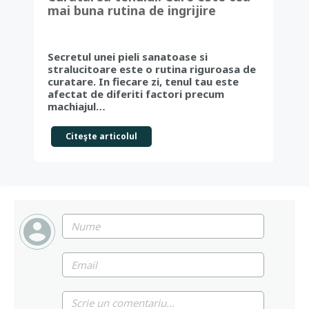
mai buna rutina de ingrijire
des
faciala, potrivit dermatologilor +
5 retete de masti naturale, de
facut in casa
Mul
Secretul unei pieli sanatoase si
buc
stralucitoare este o rutina riguroasa de
cer
curatare. In fiecare zi, tenul tau este
cau
afectat de diferiti factori precum
cea
machiajul…
Citeşte articolul