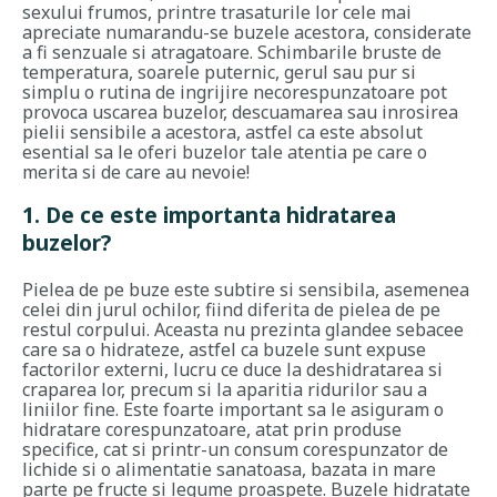
sexului frumos, printre trasaturile lor cele mai
apreciate numarandu-se buzele acestora, considerate
a fi senzuale si atragatoare. Schimbarile bruste de
temperatura, soarele puternic, gerul sau pur si
simplu o rutina de ingrijire necorespunzatoare pot
provoca uscarea buzelor, descuamarea sau inrosirea
pielii sensibile a acestora, astfel ca este absolut
esential sa le oferi buzelor tale atentia pe care o
merita si de care au nevoie!
1. De ce este importanta hidratarea
buzelor?
Pielea de pe buze este subtire si sensibila, asemenea
celei din jurul ochilor, fiind diferita de pielea de pe
restul corpului. Aceasta nu prezinta glandee sebacee
care sa o hidrateze, astfel ca buzele sunt expuse
factorilor externi, lucru ce duce la deshidratarea si
craparea lor, precum si la aparitia ridurilor sau a
liniilor fine. Este foarte important sa le asiguram o
hidratare corespunzatoare, atat prin produse
specifice, cat si printr-un consum corespunzator de
lichide si o alimentatie sanatoasa, bazata in mare
parte pe fructe si legume proaspete. Buzele hidratate