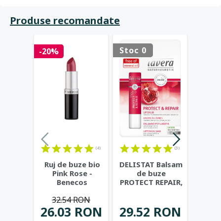
Produse recomandate
Stoc 0
Stoc 
-20%
(4)
(3)
Ruj de buze bio
DELISTAT Balsam
Bals
Pink Rose -
de buze
cu unt
Benecos
PROTECT REPAIR,
av
cu rodie si argan
B
32.54 RON
-
...
26.03 RON
29.52 RON
12.