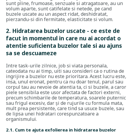
sunt pline, frumoase, senzuale si atragatoare, au un
volum aparte, sunt catifelate si netede, pe cand
buzele uscate au un aspect ridat, deshidratat,
pierzandu-si din fermitate, elasticitate si volum.
2. Hidratarea buzelor uscate - ce este de
facut in momentul in care nu ai acordat o
atentie suficienta buzelor tale si au ajuns
sa se descuameze
Intre task-urile zilnice, job si viata personala,
cateodata nu ai timp, uiti sau consideri ca o rutina de
ingrijire a buzelor nu este prioritara. Acest lucru este,
insa, unul eronat, pentru ca nu doar tenul, parul sau
corpul tau au nevoie de atentia ta, ci si buzele, a caror
piele sensibila este usor afectata de factori externi,
precum schimbarile de temperatura, soarele puternic
sau frigul excesiv, dar și de rujurile cu formula mata,
mult prea persistente, care tind sa usuce buzele, sau
de lipsa unei hidratari corespunzatoare a
organismului.
2.1. Cum te ajuta exfolierea in hidratarea buzelor