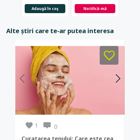
Adaugă în coş
Notifică-mă
Not
Alte știri care te-ar putea interesa
1
0
Curatarea tenului: Care este cea
Hid