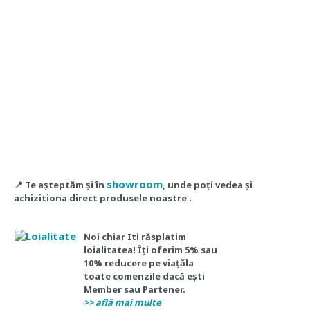
showroom
📍
Te așteptăm și în
, unde poți vedea și
achizitiona direct produsele noastre .
Noi chiar Iti răsplatim
loialitatea! Îți oferim 5% sau
10% reducere
pe viață
la
toate comenzile dacă ești
Member sau Partener.
>> află mai multe