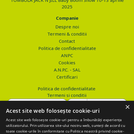
TOMBOLA JACK N'JILL Baby Boom Show 10-13 aprilie
2025
Companie
Despre noi
Termeni & conditii
Contact
Politica de confidentialitate
ANPC
Cookies
A.N.P.C. - SAL
Certificari
Politica de confidentialitate
Termeni si conditii
×
Acest site web folosește cookie-uri
Acest site web folosește cookie-uri pentru a îmbunătăți experiența
Copyright © 2026 PROVA.ro
utilizatorului. Prin utilizarea site-ului nostru web, sunteți de acord cu
toate cookie-urile în conformitate cu Politica noastră privind cookie-