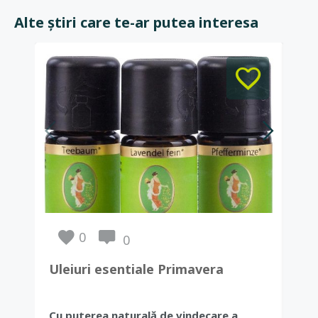
Alte știri care te-ar putea interesa
0
0
Set
Uleiuri esentiale Primavera
fem
Ale
dra
Cu puterea naturală de vindecare a