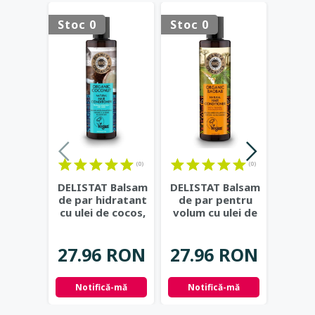
Stoc 0
Stoc 0
Stoc 
(0)
(0)
DELISTAT Balsam
DELISTAT Balsam
DELIS
de par hidratant
de par pentru
de pa
cu ulei de cocos,
volum cu ulei de
cu un
280ml - Planeta
...
baobab, 280ml
...
280ml
27.96 RON
27.96 RON
27.
Notifică-mă
Notifică-mă
Not