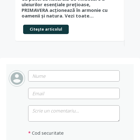
uleiurilor esențiale prețioase,
Cau
PRIMAVERA acționează în armonie cu
Ale
oamenii și natura. Vezi toate…
îng
cei
Citeşte articolul
*
Cod securitate