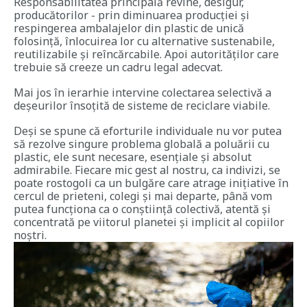
Responsabilitatea principală revine, desigur,
producătorilor - prin diminuarea producției și
respingerea ambalajelor din plastic de unică
folosință, înlocuirea lor cu alternative sustenabile,
reutilizabile și reîncărcabile. Apoi autorităților care
trebuie să creeze un cadru legal adecvat.
Mai jos în ierarhie intervine colectarea selectivă a
deșeurilor însoțită de sisteme de reciclare viabile.
Deși se spune că eforturile individuale nu vor putea
să rezolve singure problema globală a poluării cu
plastic, ele sunt necesare, esențiale și absolut
admirabile. Fiecare mic gest al nostru, ca indivizi, se
poate rostogoli ca un bulgăre care atrage inițiative în
cercul de prieteni, colegi și mai departe, până vom
putea funcționa ca o conștiință colectivă, atentă și
concentrată pe viitorul planetei și implicit al copiilor
noștri.