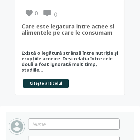
0
0
Care este legatura intre acnee si
COL
alimentele pe care le consumam
me
Există o legătură strânsă între nutriție și
Col
erupțiile acneice. Deși relația între cele
pri
două a fost ignorată mult timp,
car
studiile…
des
Citeşte articolul