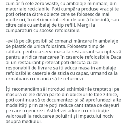
cum ar fi cele zero waste, cu ambalaje minimale, din
materiale reciclabile. Poți cumpăra produse vrac și te
poți orienta către obiecte care se folosesc de mai
multe ori, în detrimentul celor de unică folosință, sau
către cele cu ambalaj de tip refill. Mergi la
cumparaturi cu sacose refolosibile.
-evită pe cât posibil să comanzi mâncare în ambalaje
de plastic de unica folosinta. Foloseste timp de
calitate pentru a servi masa la restaurant sau optează
pentru a ridica mancarea în caserole refolosibile Daca
ai un restaurant preferat poti discuta cu cei
responabili de livrare sa iti aduca masa in ambalaje
refolosibile: caserole de sticla cu capac, urmand ca la
urmatoarea comanda să le returnezi.
Îți recomandăm să introduci schimbările treptat și pe
măsură ce ele devin parte din obiceiurile tale zilnice,
poți continua să te documentezi și să aprofundezi alte
modalități prin care poți reduce cantitatea de deșeuri
pe care o generezi. Astfel vei aduce o contribuție
valoroasă la reducerea poluării și impactului nociv
asupra mediului.