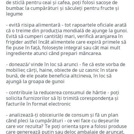
de sticlă pentru ceai și cafea, poți folosi sacoșe de
bumbac la cumpărături și săculeți pentru fructe și
legume
- evită risipa alimentară - tot rapoartele oficiale arată
că o treime din producția mondială de ajunge la gunoi.
Evită să cumperi cantități mari, verifică aranjarea în
frigider astfel încât alimentele care expiră primele să
fie puse în față, folosește integral sau cât mai mult
ingrediente atunci când prepari mâncarea.
- donează/ vinde în loc să arunci - fie că este vorba de
mobilier, cărți, haine, obiecte de uz casnic în stare
bună, de ele poate beneficia altcineva, în loc să
ajungă la groapa de gunoi
- contribuie la reducerea consumul de hârtie - poți
solicita furnizorilor să îți trimită corespondența și
facturile în format electronic
- analizează-ți obiceiurile de consum și fă un plan
când pleci la cumpărături - ce vei face cu deșeurile
care vor rezulta? Te poți orienta spre a folosi produse
care generează puțin sau deloc ambalaje de aruncat,