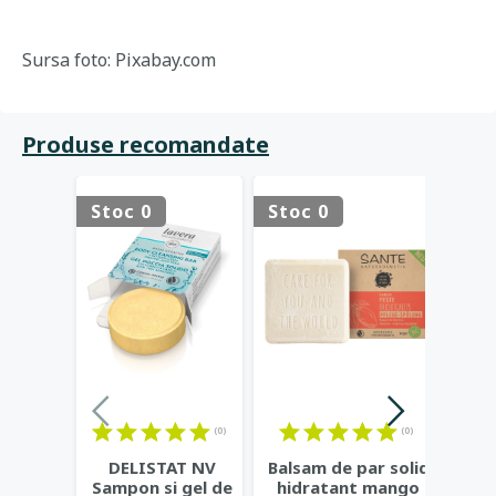
Sursa foto: Pixabay.com
Produse recomandate
Stoc 0
Stoc 0
Stoc 
(0)
(0)
DELISTAT NV
Balsam de par solid
Demac
Sampon si gel de
hidratant mango
bio c