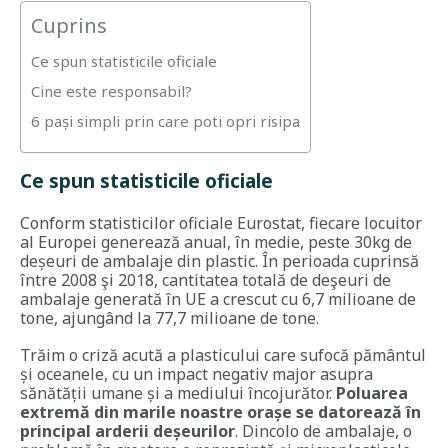
Cuprins
Ce spun statisticile oficiale
Cine este responsabil?
6 pași simpli prin care poti opri risipa
Ce spun statisticile oficiale
Conform statisticilor oficiale Eurostat, fiecare locuitor
al Europei generează anual, în medie, peste 30kg de
deșeuri de ambalaje din plastic. În perioada cuprinsă
între 2008 şi 2018, cantitatea totală de deşeuri de
ambalaje generată în UE a crescut cu 6,7 milioane de
tone, ajungând la 77,7 milioane de tone.
Trăim o criză acută a plasticului care sufocă pământul
și oceanele, cu un impact negativ major asupra
sănătății umane și a mediului încojurător.
Poluarea
extremă din marile noastre orașe se datorează în
principal arderii deșeurilor
. Dincolo de ambalaje, o