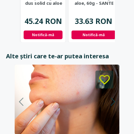
dus solid cu aloe
aloe, 60g - SANTE
si e
vera Basis
NATURKOSMETIK
...
chi
Sensitiv
...
45.24 RON
33.63 RON
35.
Notifică-mă
Notifică-mă
Not
Alte știri care te-ar putea interesa