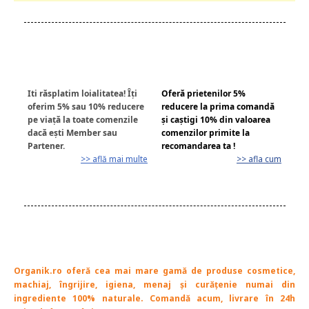
Iti răsplatim loialitatea! Îți
Oferă prietenilor 5%
oferim 5% sau 10% reducere
reducere la prima comandă
pe viață la toate comenzile
și caștigi 10% din valoarea
dacă ești Member sau
comenzilor primite la
Partener.
recomandarea ta !
>> află mai multe
>> afla cum
Organik.ro oferă cea mai mare gamă de produse cosmetice,
machiaj, îngrijire, igiena, menaj și curățenie numai din
ingrediente 100% naturale. Comandă acum, livrare în 24h