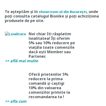
Te așteptăm și în
, unde
showroom-ul din București
poți consulta catalogul Bionike și poți achiziționa
produsele de pe site.
Noi chiar Iti răsplatim
loialitatea! Îți oferim
5% sau 10% reducere
pe
viață
la toate comenzile
dacă ești Member sau
Partener.
>> află mai multe
Oferă prietenilor 5%
reducere la prima
comandă și
caștigi
10%
din valoarea
comenzilor primite la
recomandarea ta !
>> afla cum