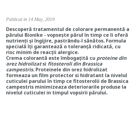
Publicat in 14 May, 2019
Descoperă
tratamentul de colorare permanentă
a
părului Bionike - vopsește părul în timp ce îi oferă
nutrienți și îngijire, pastrându-l sănătos. Formula
specială îți garantează o toleranță ridicată, cu
risc minim de reacții alergice.
Crema colorantă este îmbogațită cu
proteine din
orez hidrolizat
si
fitosteroli din Brassica
campestris
. Proteinele din orez hidrolizat
formeaza un film protector si hidratant la nivelul
cuticulei parului în timp ce fitosterolii de Brassica
campestris minimizeaza deteriorarile produse la
nivelul cuticulei in timpul vopsirii părului.