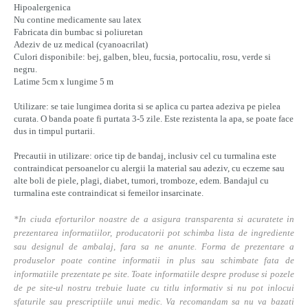
Hipoalergenica
Nu contine medicamente sau latex
Fabricata din bumbac si poliuretan
Adeziv de uz medical (cyanoacrilat)
Culori disponibile:
bej, galben, bleu, fucsia, portocaliu, rosu, verde si
negru
.
Latime 5cm x lungime 5 m
Utilizare: se taie lungimea dorita si se aplica cu partea adeziva pe pielea
curata. O banda poate fi purtata 3-5 zile. Este rezistenta la apa, se poate face
dus in timpul purtarii.
Precautii in utilizare: orice tip de bandaj, inclusiv cel cu turmalina este
contraindicat persoanelor cu alergii la material sau adeziv, cu eczeme sau
alte boli de piele, plagi, diabet, tumori, tromboze, edem. Bandajul cu
turmalina este contraindicat si femeilor insarcinate.
*In ciuda eforturilor noastre de a asigura transparenta si acuratete in
prezentarea informatiilor, producatorii pot schimba lista de ingrediente
sau designul de ambalaj, fara sa ne anunte. Forma de prezentare a
produselor poate contine informatii in plus sau schimbate fata de
informatiile prezentate pe site. Toate informatiile despre produse si pozele
de pe site-ul nostru trebuie luate cu titlu informativ si nu pot inlocui
sfaturile sau prescriptiile unui medic. Va recomandam sa nu va bazati