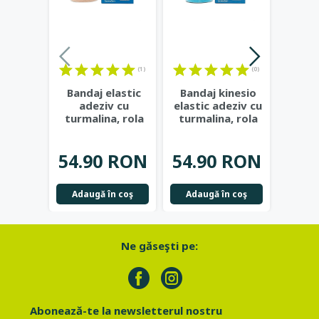
(1)
(0)
Bandaj elastic
Bandaj kinesio
Band
adeziv cu
elastic adeziv cu
elasti
turmalina, rola
turmalina, rola
turma
5m - Irisana
5m, Bleu -
...
5m,
54
54.90 RON
54.90 RON
46.
Adaugă în coş
Adaugă în coş
Adau
Ne găseşti pe:
Abonează-te la newsletterul nostru