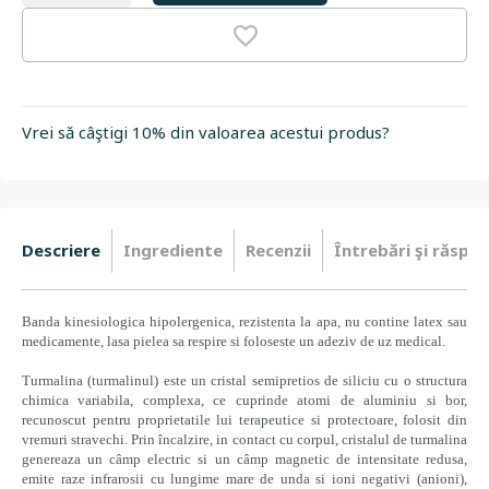
Vrei să câştigi 10% din valoarea acestui produs?
Descriere
Ingrediente
Recenzii
Întrebări şi răspun
Banda kinesiologica hipolergenica, rezistenta la apa, nu contine latex sau
medicamente, lasa pielea sa respire si foloseste un adeziv de uz medical.
Turmalina (turmalinul) este un cristal semipretios de siliciu cu o structura
chimica variabila, complexa, ce cuprinde atomi de aluminiu si bor,
recunoscut pentru proprietatile lui terapeutice si protectoare, folosit din
vremuri stravechi. Prin încalzire, in contact cu corpul, cristalul de turmalina
genereaza un câmp electric si un câmp magnetic de intensitate redusa,
emite raze infrarosii cu lungime mare de unda si ioni negativi (anioni),