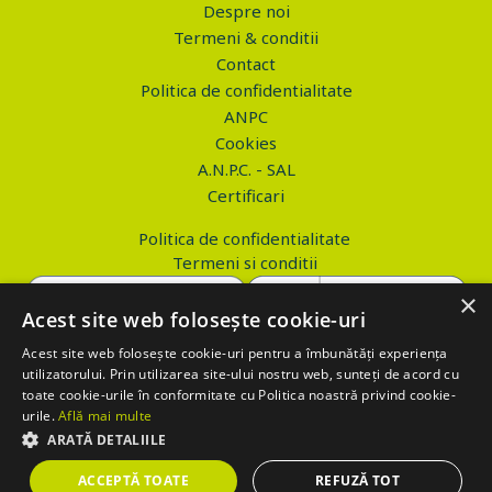
Despre noi
Termeni & conditii
Contact
Politica de confidentialitate
ANPC
Cookies
A.N.P.C. - SAL
Certificari
Politica de confidentialitate
Termeni si conditii
×
Acest site web folosește cookie-uri
Acest site web folosește cookie-uri pentru a îmbunătăți experiența
Copyright © 2026 PROVA.ro
utilizatorului. Prin utilizarea site-ului nostru web, sunteți de acord cu
toate cookie-urile în conformitate cu Politica noastră privind cookie-
$('.btn_gdpr').click(function() { //alert('test'); var values='';
urile.
Află mai multe
values+='action=accept-gdpr'; $.ajax({ method: "POST", url:
ARATĂ DETALIILE
"https://www.prova.ro/gdpr.php", data: values, success: function(html)
ACCEPTĂ TOATE
REFUZĂ TOT
{ if (html == 'success') { $('.box_gdpr').remove(); return false; } } });