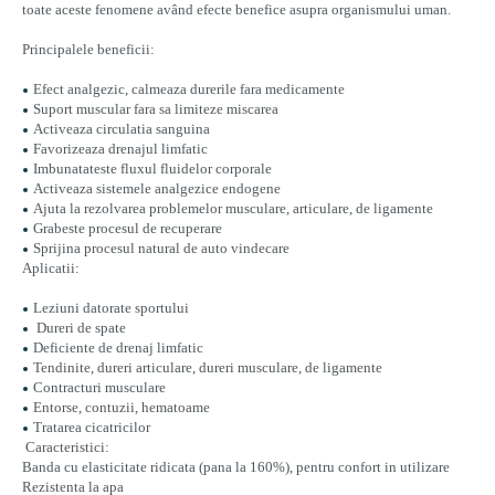
toate aceste fenomene având efecte benefice asupra organismului uman.
Principalele beneficii:
Efect analgezic, calmeaza durerile fara medicamente
Suport muscular fara sa limiteze miscarea
Activeaza circulatia sanguina
Favorizeaza drenajul limfatic
Imbunatateste fluxul fluidelor corporale
Activeaza sistemele analgezice endogene
Ajuta la rezolvarea problemelor musculare, articulare, de ligamente
Grabeste procesul de recuperare
Sprijina procesul natural de auto vindecare
Aplicatii:
Leziuni datorate sportului
Dureri de spate
Deficiente de drenaj limfatic
Tendinite, dureri articulare, dureri musculare, de ligamente
Contracturi musculare
Entorse, contuzii, hematoame
Tratarea cicatricilor
Caracteristici:
Banda cu elasticitate ridicata (pana la 160%), pentru confort in utilizare
Rezistenta la apa