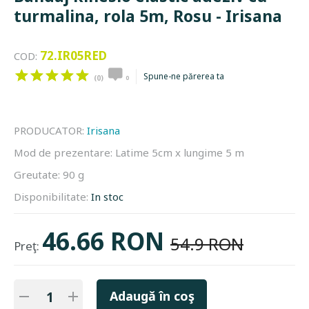
turmalina, rola 5m, Rosu - Irisana
72.IR05RED
COD:
Spune-ne părerea ta
(0)
0
PRODUCATOR:
Irisana
Mod de prezentare:
Latime 5cm x lungime 5 m
Greutate:
90 g
Disponibilitate:
In stoc
46.66 RON
54.9 RON
Preţ:
Adaugă în coş