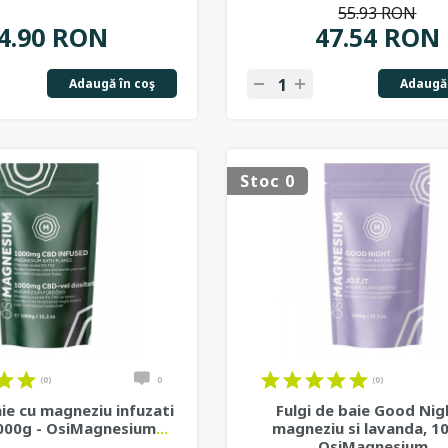
55.93 RON
4.90 RON
47.54 RON
Adaugă în coş
Adaugă 
Stoc 0
(0)
0
(0)
aie cu magneziu infuzati
Fulgi de baie Good Nig
1000g - OsiMagnesium
...
magneziu si lavanda, 1
OsiMagnesium
...