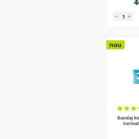
4
nou
Bandaj ki
turmali