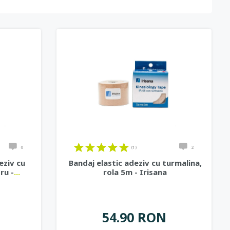
0
(1)
2
eziv cu
Bandaj elastic adeziv cu turmalina,
ru -
...
rola 5m - Irisana
54.90 RON