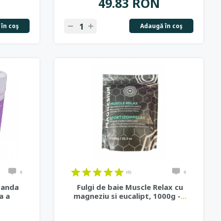
49.83 RON
în coş
Adaugă în coş
0
(0)
0
vanda
Fulgi de baie Muscle Relax cu
a a
magneziu si eucalipt, 1000g -
...