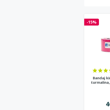
-15%
Bandaj ki
turmalina,
4