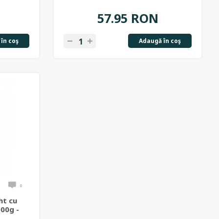
57.95 RON
în coş
Adaugă în coş
0
ht cu
000g -