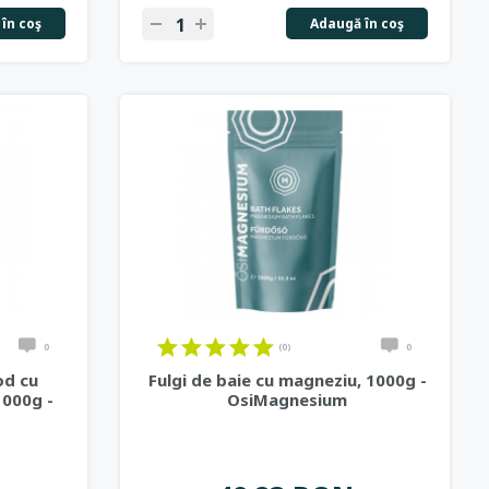
în coş
Adaugă în coş
0
(0)
0
od cu
Fulgi de baie cu magneziu, 1000g -
1000g -
OsiMagnesium