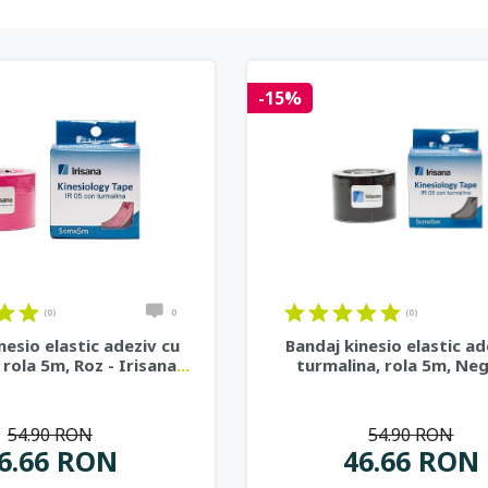
-15%
(0)
0
(0)
nesio elastic adeziv cu
Bandaj kinesio elastic ad
 rola 5m, Roz - Irisana
...
turmalina, rola 5m, Neg
54.90 RON
54.90 RON
6.66 RON
46.66 RON