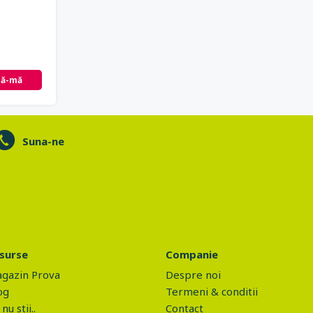
că-mă
Suna-ne
surse
Companie
gazin Prova
Despre noi
og
Termeni & conditii
nu stii..
Contact