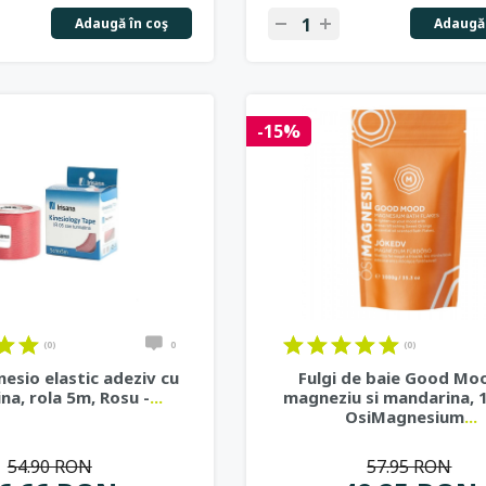
Adaugă în coş
Adaugă 
-15%
(0)
0
(0)
nesio elastic adeziv cu
Fulgi de baie Good Mo
na, rola 5m, Rosu -
...
magneziu si mandarina, 
OsiMagnesium
...
54.90 RON
57.95 RON