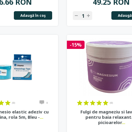
6.66 RON
49.25 RON
Adaugă în coş
Adaugă 
-15%
(0)
0
(0)
nesio elastic adeziv cu
Fulgi de magneziu si la
na, rola 5m, Bleu -
...
pentru baia relaxant
picioarelor
...