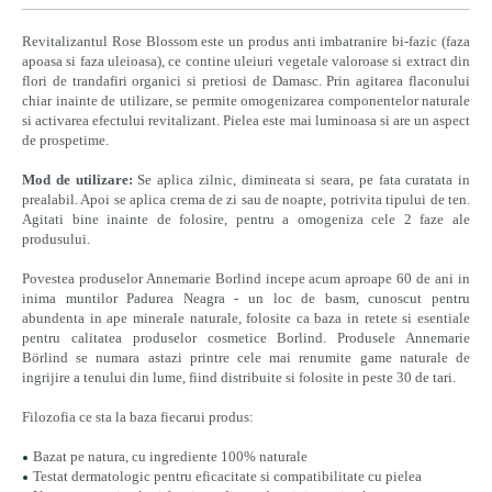
Revitalizantul Rose Blossom este un produs anti imbatranire bi-fazic (faza
apoasa si faza uleioasa), ce contine uleiuri vegetale valoroase si extract din
flori de trandafiri organici si pretiosi de Damasc. Prin agitarea flaconului
chiar inainte de utilizare, se permite omogenizarea componentelor naturale
si activarea efectului revitalizant. Pielea este mai luminoasa si are un aspect
de prospetime.
Mod de utilizare:
Se aplica zilnic, dimineata si seara, pe fata curatata in
prealabil. Apoi se aplica crema de zi sau de noapte, potrivita tipului de ten.
Agitati bine inainte de folosire, pentru a omogeniza cele 2 faze ale
produsului.
Povestea produselor Annemarie Borlind incepe acum aproape 60 de ani in
inima muntilor Padurea Neagra - un loc de basm, cunoscut pentru
abundenta in ape minerale naturale, folosite ca baza in retete si esentiale
pentru calitatea produselor cosmetice Borlind. Produsele Annemarie
Börlind se numara astazi printre cele mai renumite game naturale de
ingrijire a tenului din lume, fiind distribuite si folosite in peste 30 de tari.
Filozofia ce sta la baza fiecarui produs:
Bazat pe natura, cu ingrediente 100% naturale
Testat dermatologic pentru eficacitate si compatibilitate cu pielea