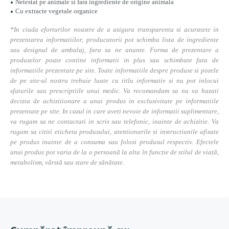
Netestat pe animale si fara ingrediente de origine animala
Cu extracte vegetale organice
*In ciuda eforturilor noastre de a asigura transparenta si acuratete in
prezentarea informatiilor, producatorii pot schimba lista de ingrediente
sau designul de ambalaj, fara sa ne anunte. Forma de prezentare a
produselor poate contine informatii in plus sau schimbate fata de
informatiile prezentate pe site. Toate informatiile despre produse si pozele
de pe site-ul nostru trebuie luate cu titlu informativ si nu pot inlocui
sfaturile sau prescriptiile unui medic. Va recomandam sa nu va bazati
decizia de achizitionare a unui produs in exclusivitate pe informatiile
prezentate pe site. In cazul in care aveti nevoie de informatii suplimentare,
va rugam sa ne contactati in scris sau telefonic, inainte de achizitie. Va
rugam sa cititi eticheta produsului, atentionarile si instructiunile afisate
pe produs inainte de a consuma sau folosi produsul respectiv. Efectele
unui produs pot varia de la o persoană la alta în funcție de stilul de viață,
metabolism, vârstă sau stare de sănătate.