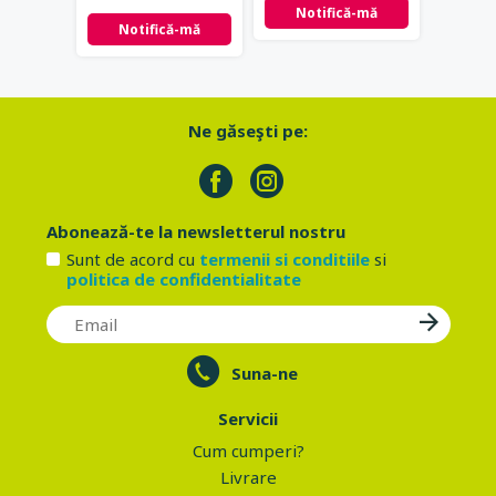
Notifică-mă
Notifică-mă
Not
Ne găseşti pe:
Abonează-te la newsletterul nostru
Sunt de acord cu
termenii si conditiile
si
politica de confidentialitate
Suna-ne
Servicii
Cum cumperi?
Livrare