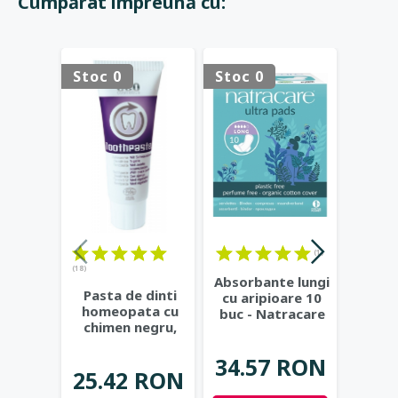
Cumpărat împreună cu:
Stoc 0
Stoc 0
Stoc 
(1)
(18)
(117)
Absorbante lungi
Pasta de dinti
Cr
cu aripioare 10
homeopata cu
prote
buc - Natracare
chimen negru,
miner
fara fluor - Eco
copi
Cosmetics
...
34.57 RON
25.42 RON
80.