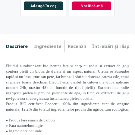
Adaugă în coş
Notifică-mă
Not
Descriere
Ingrediente
Recenzii
Întrebări şi răspun
Fluidul autobronzant bio pentru fata si corp cu rodie si extract de goji
confera pielii un bronz de durata si un aspect natural. Crema se absoarbe
rapid si nu lasa urme sau pete, iar bronzul obtinut dureaza cateva zile, chiar
si pielea foarte deschisa. Efectul este vizibil la cateva ore dupa aplicare
(uneori 24h, maxim 48h in functie de tipul pielii). Extractul de rodie
ingrijeste pielea si previne pierderile de apa, in timp ce extractul de goji
revigoreaza si energizeaza instantaneu pielea obosita.
Produs BIO certificat Ecocert: 100% din ingrediente sunt de origine
naturala; 12,2% din totatul ingredientelor provin din agricultura ecologica.
Produs fara emisii de carbon
Fara nanotehnologie
Ingrediente naturale