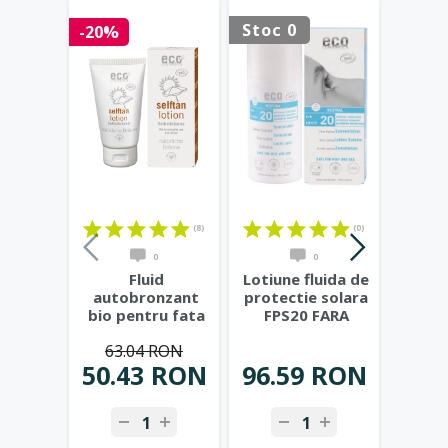
Stoc 0
Stoc 
-20%
(8)
(0)
0
0
Fluid
Lotiune fluida de
Lapt
autobronzant
protectie solara
bio p
bio pentru fata
FPS20 FARA
sensi
si corp cu rodie
PARFUM, 100 ml
...
de 
63.04 RON
si extract
...
50.43 RON
96.59 RON
81.