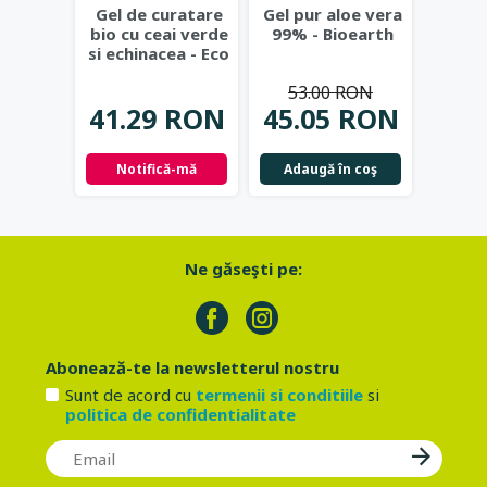
Gel de curatare
Gel pur aloe vera
Deod
bio cu ceai verde
99% - Bioearth
cu
si echinacea - Eco
frunz
Cosmetics
...
- Eco
53.00 RON
41.29 RON
45.05 RON
42.
Notifică-mă
Adaugă în coş
Not
Ne găseşti pe:
Abonează-te la newsletterul nostru
Sunt de acord cu
termenii si conditiile
si
politica de confidentialitate