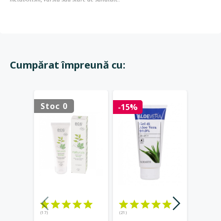
Cumpărat împreună cu:
Stoc 0
Stoc 
-15%
(17)
(21)
(23)