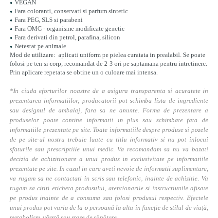
VEGAN
Fara coloranti, conservati si parfum sintetic
Fara PEG, SLS si parabeni
Fara OMG - organisme modificate genetic
Fara derivati din petrol, parafina, silicon
Netestat pe animale
Mod de utilizare: aplicati uniform pe pielea curatata in prealabil. Se poate
folosi pe ten si corp, recomandat de 2-3 ori pe saptamana pentru intretinere.
Prin aplicare repetata se obtine un o culoare mai intensa.
*In ciuda eforturilor noastre de a asigura transparenta si acuratete in
prezentarea informatiilor, producatorii pot schimba lista de ingrediente
sau designul de ambalaj, fara sa ne anunte. Forma de prezentare a
produselor poate contine informatii in plus sau schimbate fata de
informatiile prezentate pe site. Toate informatiile despre produse si pozele
de pe site-ul nostru trebuie luate cu titlu informativ si nu pot inlocui
sfaturile sau prescriptiile unui medic. Va recomandam sa nu va bazati
decizia de achizitionare a unui produs in exclusivitate pe informatiile
prezentate pe site. In cazul in care aveti nevoie de informatii suplimentare,
va rugam sa ne contactati in scris sau telefonic, inainte de achizitie. Va
rugam sa cititi eticheta produsului, atentionarile si instructiunile afisate
pe produs inainte de a consuma sau folosi produsul respectiv. Efectele
unui produs pot varia de la o persoană la alta în funcție de stilul de viață,
metabolism, vârstă sau stare de sănătate.