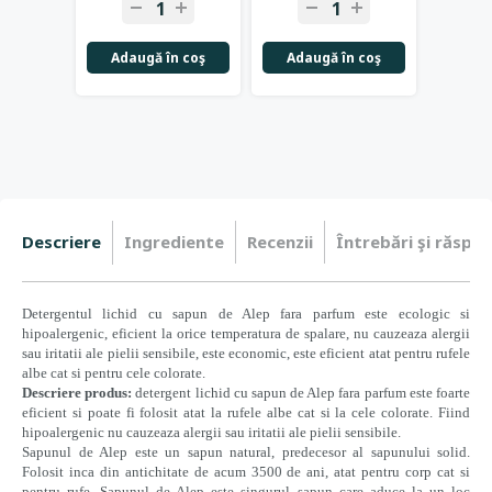
-
+
-
+
-
Adaugă în coş
Adaugă în coş
Adau
Descriere
Ingrediente
Recenzii
Întrebări şi răspun
Detergentul lichid cu sapun de Alep fara parfum este ecologic si
hipoalergenic, eficient la orice temperatura de spalare, nu cauzeaza alergii
sau iritatii ale pielii sensibile, este economic, este eficient atat pentru rufele
albe cat si pentru cele colorate.
Descriere produs:
detergent lichid cu sapun de Alep fara parfum este foarte
eficient si poate fi folosit atat la rufele albe cat si la cele colorate. Fiind
hipoalergenic nu cauzeaza alergii sau iritatii ale pielii sensibile.
Sapunul de Alep este un sapun natural, predecesor al sapunului solid.
Folosit inca din antichitate de acum 3500 de ani, atat pentru corp cat si
pentru rufe, Sapunul de Alep este singurul sapun care aduce la un loc