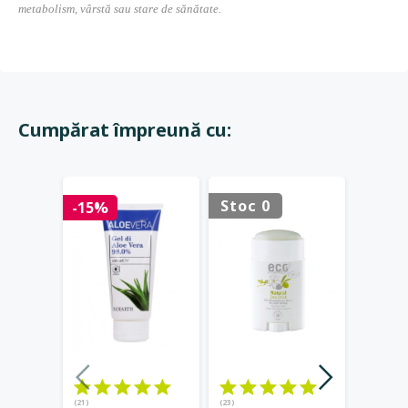
metabolism, vârstă sau stare de sănătate.
Cumpărat împreună cu:
Stoc 0
Stoc 
-15%
(21)
(23)