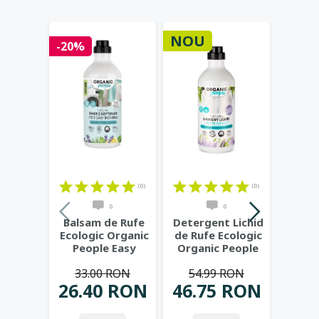
NOU
HOT
-20%
(0)
(0)
0
0
Balsam de Rufe
Detergent Lichid
Sapun
Ecologic Organic
de Rufe Ecologic
ulei 
People Easy
Organic People
Ironing, pentru
...
White Bright,
...
ind
33.00 RON
54.99 RON
pe
26.40 RON
46.75 RON
23.