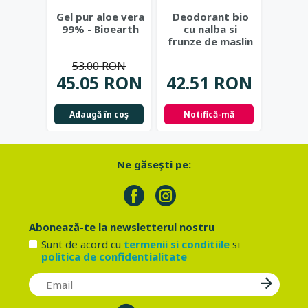
Crema
Gel pur aloe vera
Deodorant bio
cu ec
99% - Bioearth
cu nalba si
ulei d
frunze de maslin
Eco C
- Eco Cosmetics
53.00 RON
32.
45.05 RON
42.51 RON
Not
Adaugă în coş
Notifică-mă
Ne găseşti pe:
Abonează-te la newsletterul nostru
Sunt de acord cu
termenii si conditiile
si
politica de confidentialitate