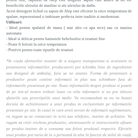
beneficiile uleiului de masline si ale uleiului de dafin.
Acest detergent lichid cu sapun de Alep este eficient la orice temperatura de
spalare, reprezentand o imbinare perfecta intre traditie si modernism.
Utilizari:
- Ideal pentru spalatul de mana ( mai ales cu apa rece) sau cu masina
automata
- Ideal si delicat pentru hainutele bebelusilor si tesaturi fine
- Poate fi folosit la orice temperatura
- Potrivit pentru toate tipurile de tesaturi
*In ciuda eforturilor noastre de a asigura transparenta si acuratete in
prezentarea informatiilor, producatorii pot schimba lista de ingrediente
sau designul de ambalaj, fara sa ne anunte. Forma de prezentare a
produselor poate contine informatii in plus sau schimbate fata de
informatiile prezentate pe site. Toate informatiile despre produse si pozele
de pe site-ul nostru trebuie luate cu titlu informativ si nu pot inlocui
sfaturile sau prescriptiile unui medic. Va recomandam sa nu va bazati
decizia de achizitionare a unui produs in exclusivitate pe informatiile
prezentate pe site. In cazul in care aveti nevoie de informatii suplimentare,
va rugam sa ne contactati in scris sau telefonic, inainte de achizitie. Va
rugam sa cititi eticheta produsului, atentionarile si instructiunile afisate
pe produs inainte de a consuma sau folosi produsul respectiv. Efectele
unui produs pot varia de la o persoană la alta în funcție de stilul de viață,