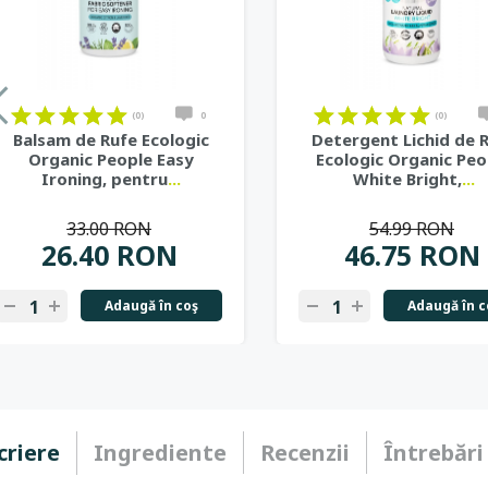
on
on
on
on
on
on
on
on
on
on
on
on
on
on
on
on
on
on
(0)
0
(0)
Balsam de Rufe Ecologic
Detergent Lichid de 
Organic People Easy
Ecologic Organic Peo
Ironing, pentru
...
White Bright,
...
33.00 RON
54.99 RON
26.40 RON
46.75 RON
Adaugă în coş
Adaugă în c
-
+
-
+
criere
Ingrediente
Recenzii
Întrebări