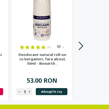
(20)
0
i
Deodorant natural roll-on
Gel de dus nat
cu bergamot, fara alcool,
si ceai ve
50ml - Bioearth
...
Cosme
53.00 RON
37.57
Adaugă în coş
N