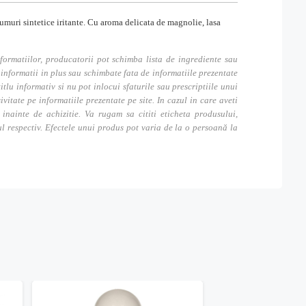
rfumuri sintetice iritante. Cu aroma delicata de magnolie, lasa
formatiilor, producatorii pot schimba lista de ingrediente sau
nformatii in plus sau schimbate fata de informatiile prezentate
itlu informativ si nu pot inlocui sfaturile sau prescriptiile unui
tate pe informatiile prezentate pe site. In cazul in care aveti
inainte de achizitie. Va rugam sa cititi eticheta produsului,
ul respectiv. Efectele unui produs pot varia de la o persoană la
Stoc 0