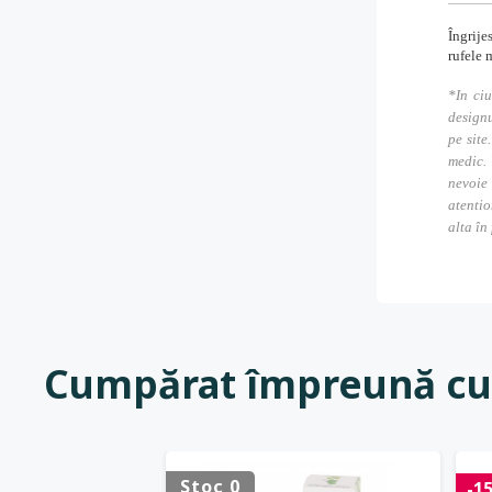
Îngrije
rufele 
*In ciu
designu
pe site
medic. 
nevoie
atentio
alta în
Cumpărat împreună cu
Stoc 0
-1