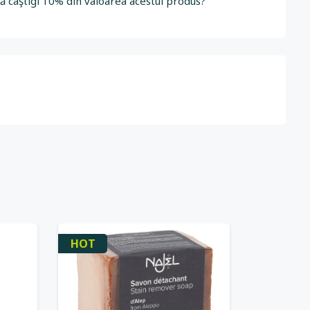
să câştigi 10% din valoarea acestui produs?
HOT
-15%