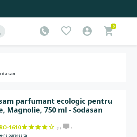
0
Sodasan
sam parfumant ecologic pentru
e, Magnolie, 750 ml - Sodasan
RO-1610
(3)
0
e-ne părerea ta