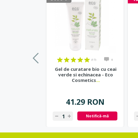
(17)
0
Gel de curatare bio cu ceai
verde si echinacea - Eco
Cosmetics
...
41.29 RON
Notifică-mă