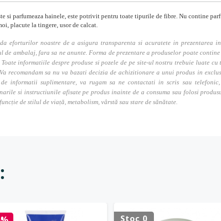
ste si parfumeaza hainele, este potrivit pentru toate tipurile de fibre. Nu contine pa
moi, placute la tingere, usor de calcat.
da eforturilor noastre de a asigura transparenta si acuratete in prezentarea in
l de ambalaj, fara sa ne anunte. Forma de prezentare a produselor poate contine i
. Toate informatiile despre produse si pozele de pe site-ul nostru trebuie luate cu t
Va recomandam sa nu va bazati decizia de achizitionare a unui produs in exclusivi
 de informatii suplimentare, va rugam sa ne contactati in scris sau telefonic, 
narile si instructiunile afisate pe produs inainte de a consuma sau folosi produs
 funcție de stilul de viață, metabolism, vârstă sau stare de sănătate.
:
Stoc 0
5%