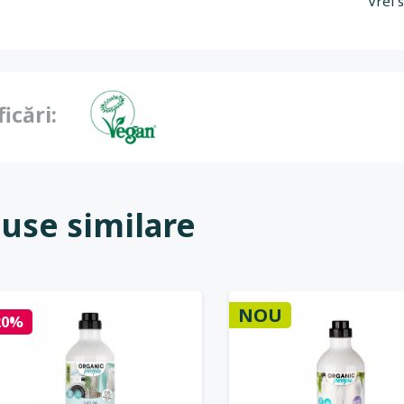
Vrei 
ficări:
use similare
NOU
20%