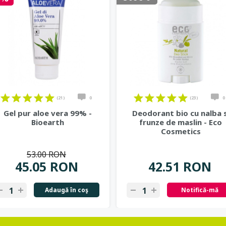
(21)
0
(23)
0
Gel pur aloe vera 99% -
Deodorant bio cu nalba s
Bioearth
frunze de maslin - Eco
Cosmetics
53.00 RON
45.05 RON
42.51 RON
Adaugă în coş
Notifică-mă