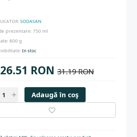
UCATOR:
SODASAN
de prezentare:
750 ml
ate:
800 g
nibilitate:
In stoc
26.51 RON
31.19 RON
Adaugă în coş