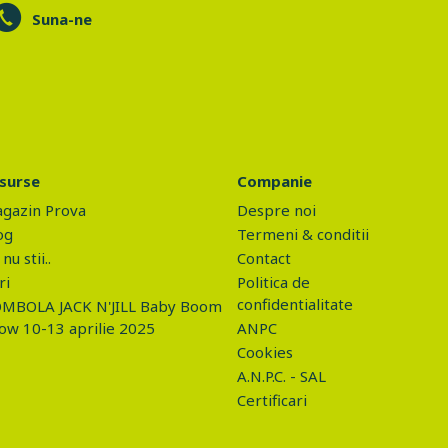
Suna-ne
surse
Companie
gazin Prova
Despre noi
og
Termeni & conditii
nu stii..
Contact
ri
Politica de
confidentialitate
MBOLA JACK N'JILL Baby Boom
ow 10-13 aprilie 2025
ANPC
Cookies
A.N.P.C. - SAL
Certificari