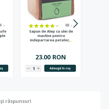
on
on
on
on
on
on
on
on
on
on
on
on
0
(0)
0
Rufe
Sapun de Alep cu ulei de
Deterg
ple
masline pentru
Organic
indepartarea petelor,
...
1
23.00 RON
4
oş
Adaugă în coş
-
+
-
+
 şi răspunsuri