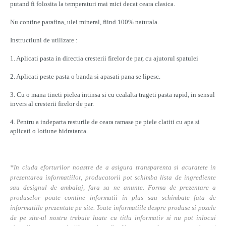
putand fi folosita la temperaturi mai mici decat ceara clasica.
Nu contine parafina, ulei mineral, fiind 100% naturala.
Instructiuni de utilizare :
1. Aplicati pasta in directia cresterii firelor de par, cu ajutorul spatulei
2. Aplicati peste pasta o banda si apasati pana se lipesc.
3. Cu o mana tineti pielea intinsa si cu cealalta trageti pasta rapid, in sensul
invers al cresterii firelor de par.
4. Pentru a indeparta resturile de ceara ramase pe piele clatiti cu apa si
aplicati o lotiune hidratanta.
*In ciuda eforturilor noastre de a asigura transparenta si acuratete in
prezentarea informatiilor, producatorii pot schimba lista de ingrediente
sau designul de ambalaj, fara sa ne anunte. Forma de prezentare a
produselor poate contine informatii in plus sau schimbate fata de
informatiile prezentate pe site. Toate informatiile despre produse si pozele
de pe site-ul nostru trebuie luate cu titlu informativ si nu pot inlocui