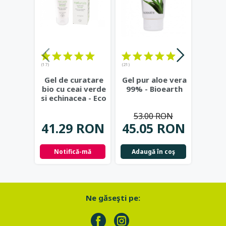
(17)
(21)
(23)
Gel de curatare
Gel pur aloe vera
Deod
bio cu ceai verde
99% - Bioearth
cu
si echinacea - Eco
frunz
Cosmetics
...
- Eco
53.00 RON
41.29 RON
45.05 RON
42.
Notifică-mă
Adaugă în coş
Not
Ne găseşti pe: