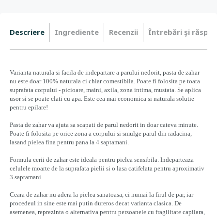
Descriere
Ingrediente
Recenzii
Întrebări şi răspun
Varianta naturala si facila de indepartare a parului nedorit, pasta de zahar
nu este doar 100% naturala ci chiar comestibila. Poate fi folosita pe toata
suprafata corpului - picioare, maini, axila, zona intima, mustata. Se aplica
usor si se poate clati cu apa. Este cea mai economica si naturala solutie
pentru epilare!
Pasta de zahar va ajuta sa scapati de parul nedorit in doar cateva minute.
Poate fi folosita pe orice zona a corpului si smulge parul din radacina,
lasand pielea fina pentru pana la 4 saptamani.
Formula cerii de zahar este ideala pentru pielea sensibila. Indeparteaza
celulele moarte de la suprafata pielii si o lasa catifelata pentru aproximativ
3 saptamani.
Ceara de zahar nu adera la pielea sanatoasa, ci numai la firul de par, iar
procedeul in sine este mai putin dureros decat varianta clasica. De
asemenea, reprezinta o alternativa pentru persoanele cu fragilitate capilara,