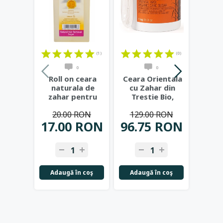
(1)
(0)
0
0
Roll on ceara
Ceara Orientala
Set
naturala de
cu Zahar din
epilat
zahar pentru
Trestie Bio,
-
epilat, 100 ml -
Epilare
20.00 RON
129.00 RON
31
Simoun
...
Naturala,
...
17.00 RON
96.75 RON
25.
Adaugă în coş
Adaugă în coş
Adau