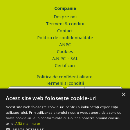
Companie
Despre noi
Termeni & conditii
Contact
Politica de confidentialitate
ANPC
Cookies
A.N.P.C. - SAL
Certificari
Politica de confidentialitate
Termeni si conditii
×
Acest site web folosește cookie-uri
Acest site web folosește cookie-uri pentru a îmbunătăți experiența
Copyright © 2026 PROVA.ro
utilizatorului. Prin utilizarea site-ului nostru web, sunteți de acord cu
toate cookie-urile în conformitate cu Politica noastră privind cookie-
$('.btn_gdpr').click(function() { //alert('test'); var values='';
urile.
Află mai multe
values+='action=accept-gdpr'; $.ajax({ method: "POST", url:
ARATĂ DETALIILE