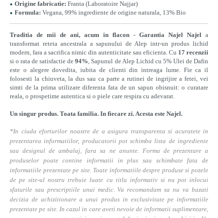
Origine fabricatie:
Franta (Laboratoire Najjar)
Formula:
Vegana, 99% ingrediente de origine naturala, 13% Bio
Traditia de mii de ani, acum in flacon - Garantia Najel
Najel
a
transformat reteta ancestrala a sapunului de Alep intr-un produs lichid
modern, fara a sacrifica nimic din autenticitate sau eficienta. Cu
17 recenzii
si o rata de satisfactie de
94%
, Sapunul de Alep Lichid cu 5% Ulei de Dafin
este o alegere dovedita, iubita de clienti din intreaga lume. Fie ca il
folosesti la chiuveta, la dus sau ca parte a rutinei de ingrijire a fetei, vei
simti de la prima utilizare diferenta fata de un sapun obisnuit: o curatare
reala, o prospetime autentica si o piele care respira cu adevarat.
Un singur produs. Toata familia. In fiecare zi. Acesta este Najel.
*In ciuda eforturilor noastre de a asigura transparenta si acuratete in
prezentarea informatiilor, producatorii pot schimba lista de ingrediente
sau designul de ambalaj, fara sa ne anunte. Forma de prezentare a
produselor poate contine informatii in plus sau schimbate fata de
informatiile prezentate pe site. Toate informatiile despre produse si pozele
de pe site-ul nostru trebuie luate cu titlu informativ si nu pot inlocui
sfaturile sau prescriptiile unui medic. Va recomandam sa nu va bazati
decizia de achizitionare a unui produs in exclusivitate pe informatiile
prezentate pe site. In cazul in care aveti nevoie de informatii suplimentare,