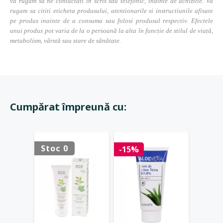
va rugam sa ne contactati in scris sau telefonic, inainte de achizitie. Va
rugam sa cititi eticheta produsului, atentionarile si instructiunile afisate
pe produs inainte de a consuma sau folosi produsul respectiv. Efectele
unui produs pot varia de la o persoană la alta în funcție de stilul de viață,
metabolism, vârstă sau stare de sănătate.
Cumpărat împreună cu:
Stoc 0
Stoc 
-15%