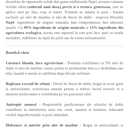
deosebire de sapunurile solide din gama traditionala Najel, aceasta varianta
lichida ofera
confortul unui dozaj precis si o textura generoasa
, care se
aplica usor pe fata, corp si maini. Formula sa simpla si pura - bazata
exclusiv pe ulei de masline si ulei de fructe de dafin - respecta filozofia
Najel
: ingrediente de origine naturala, fara compromisuri, fara adaosuri
inutile. Cu
99% ingrediente de origine naturala
si
13% ingrediente din
agricultura ecologica
, acesta este sapunul la care poti face apel cu totala
incredere, indiferent de tipul de piele sau de varsta utilizatorului.
Beneficii cheie
Curatare blanda, fara agresivitate
- Formula echilibrata cu 5% ulei de
dafin si ulei de masline curata pielea in profunzime fara a o deshidrata sau
irita, lasand-o moale si catifelata dupa fiecare utilizare.
Regleaza excesul de sebum
- Uleiul de fructe de dafin, bogat in acizi grasi
si antioxidanti, actioneaza natural pentru a reduce luciul excesiv si a
mentine pielea mata si echilibrata pe tot parcursul zilei.
Antiseptic natural
- Proprietatile purificatoare ale uleiului de dafin
contribuie la mentinerea unui ten curat, sanatos si luminos, reducand
vizibil imperfectiunile si porii infundati.
Hidratare si nutritie prin ulei de masline
- Bogat in antioxidanti si