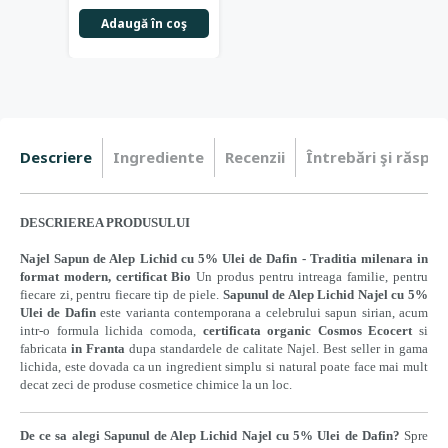
Adaugă în coş
Descriere
Ingrediente
Recenzii
Întrebări şi răspun
DESCRIEREA PRODUSULUI
Najel Sapun de Alep Lichid cu 5% Ulei de Dafin - Traditia milenara in
format modern, certificat Bio
Un produs pentru intreaga familie, pentru
fiecare zi, pentru fiecare tip de piele.
Sapunul de Alep Lichid Najel cu 5%
Ulei de Dafin
este varianta contemporana a celebrului sapun sirian, acum
intr-o formula lichida comoda,
certificata organic Cosmos Ecocert
si
fabricata
in Franta
dupa standardele de calitate Najel. Best seller in gama
lichida, este dovada ca un ingredient simplu si natural poate face mai mult
decat zeci de produse cosmetice chimice la un loc.
De ce sa alegi Sapunul de Alep Lichid Najel cu 5% Ulei de Dafin?
Spre