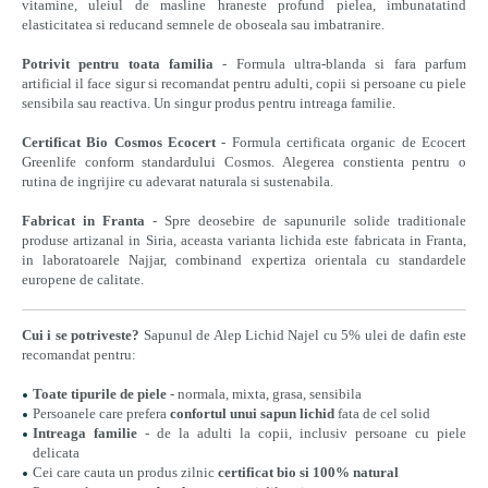
vitamine, uleiul de masline hraneste profund pielea, imbunatatind
elasticitatea si reducand semnele de oboseala sau imbatranire.
Potrivit pentru toata familia
- Formula ultra-blanda si fara parfum
artificial il face sigur si recomandat pentru adulti, copii si persoane cu piele
sensibila sau reactiva. Un singur produs pentru intreaga familie.
Certificat Bio Cosmos Ecocert
- Formula certificata organic de Ecocert
Greenlife conform standardului Cosmos. Alegerea constienta pentru o
rutina de ingrijire cu adevarat naturala si sustenabila.
Fabricat in Franta
- Spre deosebire de sapunurile solide traditionale
produse artizanal in Siria, aceasta varianta lichida este fabricata in Franta,
in laboratoarele Najjar, combinand expertiza orientala cu standardele
europene de calitate.
Cui i se potriveste?
Sapunul de Alep Lichid Najel cu 5% ulei de dafin este
recomandat pentru:
Toate tipurile de piele
- normala, mixta, grasa, sensibila
Persoanele care prefera
confortul unui sapun lichid
fata de cel solid
Intreaga familie
- de la adulti la copii, inclusiv persoane cu piele
delicata
Cei care cauta un produs zilnic
certificat bio si 100% natural