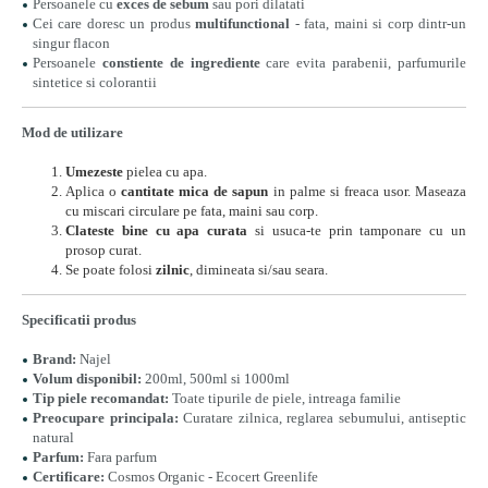
Persoanele cu
exces de sebum
sau pori dilatati
Cei care doresc un produs
multifunctional
- fata, maini si corp dintr-un
singur flacon
Persoanele
constiente de ingrediente
care evita parabenii, parfumurile
sintetice si colorantii
Mod de utilizare
Umezeste
pielea cu apa.
Aplica o
cantitate mica de sapun
in palme si freaca usor. Maseaza
cu miscari circulare pe fata, maini sau corp.
Clateste bine cu apa curata
si usuca-te prin tamponare cu un
prosop curat.
Se poate folosi
zilnic
, dimineata si/sau seara.
Specificatii produs
Brand:
Najel
Volum disponibil:
200ml, 500ml si 1000ml
Tip piele recomandat:
Toate tipurile de piele, intreaga familie
Preocupare principala:
Curatare zilnica, reglarea sebumului, antiseptic
natural
Parfum:
Fara parfum
Certificare:
Cosmos Organic - Ecocert Greenlife