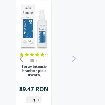
(0)
0
Spray intensiv
hranitor piele
uscata,
predispusa la
eczeme,
...
89.47 RON