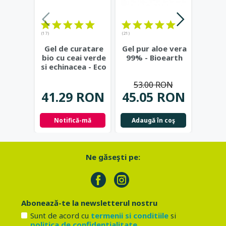
(17)
(21)
(23)
Gel de curatare
Gel pur aloe vera
Deod
bio cu ceai verde
99% - Bioearth
cu
si echinacea - Eco
frunz
Cosmetics
...
- Eco
53.00 RON
41.29 RON
45.05 RON
42.
Notifică-mă
Adaugă în coş
Not
Ne găseşti pe:
Abonează-te la newsletterul nostru
Sunt de acord cu
termenii si conditiile
si
politica de confidentialitate