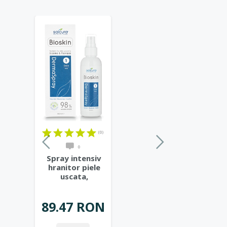
(0)
0
Spray intensiv
hranitor piele
uscata,
predispusa la
eczeme,
...
89.47 RON