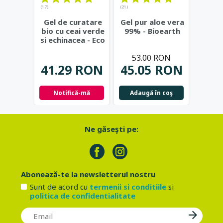
(17)
(21)
(20)
Gel de curatare
Gel pur aloe vera
De
bio cu ceai verde
99% - Bioearth
natura
si echinacea - Eco
berg
Cosmetics
...
alco
53.00 RON
Bi
41.29 RON
45.05 RON
53.
Notifică-mă
Adaugă în coş
Adau
Ne găseşti pe:
Abonează-te la newsletterul nostru
Sunt de acord cu
termenii si conditiile
si
politica de confidentialitate