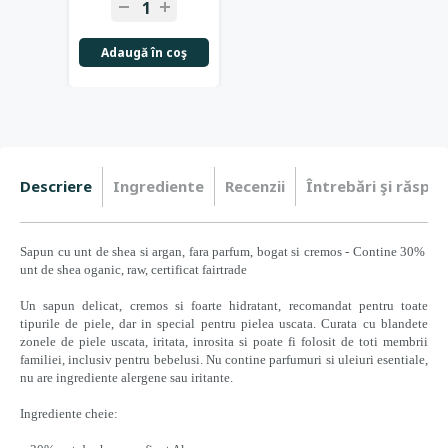
Adaugă în coş
Descriere
Ingrediente
Recenzii
Întrebări şi răspun
Sapun cu unt de shea si argan, fara parfum, bogat si cremos - Contine 30%
unt de shea oganic, raw, certificat fairtrade
Un sapun delicat, cremos si foarte hidratant, recomandat pentru toate
tipurile de piele, dar in special pentru pielea uscata. Curata cu blandete
zonele de piele uscata, iritata, inrosita si poate fi folosit de toti membrii
familiei, inclusiv pentru bebelusi. Nu contine parfumuri si uleiuri esentiale,
nu are ingrediente alergene sau iritante.
Ingrediente cheie: