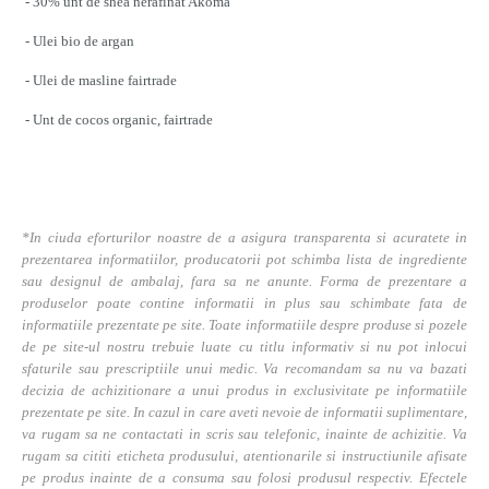
- 30% unt de shea nerafinat Akoma
- Ulei bio de argan
- Ulei de masline fairtrade
- Unt de cocos organic, fairtrade
*In ciuda eforturilor noastre de a asigura transparenta si acuratete in
prezentarea informatiilor, producatorii pot schimba lista de ingrediente
sau designul de ambalaj, fara sa ne anunte. Forma de prezentare a
produselor poate contine informatii in plus sau schimbate fata de
informatiile prezentate pe site. Toate informatiile despre produse si pozele
de pe site-ul nostru trebuie luate cu titlu informativ si nu pot inlocui
sfaturile sau prescriptiile unui medic. Va recomandam sa nu va bazati
decizia de achizitionare a unui produs in exclusivitate pe informatiile
prezentate pe site. In cazul in care aveti nevoie de informatii suplimentare,
va rugam sa ne contactati in scris sau telefonic, inainte de achizitie. Va
rugam sa cititi eticheta produsului, atentionarile si instructiunile afisate
pe produs inainte de a consuma sau folosi produsul respectiv. Efectele