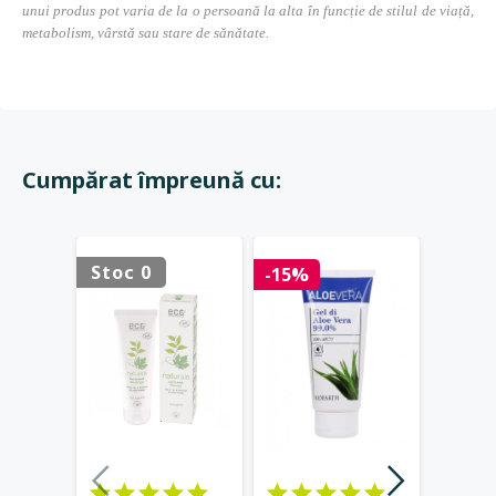
unui produs pot varia de la o persoană la alta în funcție de stilul de viață,
metabolism, vârstă sau stare de sănătate.
Cumpărat împreună cu:
Stoc 0
-15%