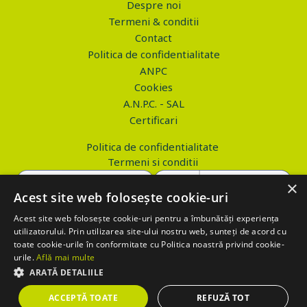
Despre noi
Termeni & conditii
Contact
Politica de confidentialitate
ANPC
Cookies
A.N.P.C. - SAL
Certificari
Politica de confidentialitate
Termeni si conditii
×
Acest site web folosește cookie-uri
Acest site web folosește cookie-uri pentru a îmbunătăți experiența
Copyright © 2026 PROVA.ro
utilizatorului. Prin utilizarea site-ului nostru web, sunteți de acord cu
toate cookie-urile în conformitate cu Politica noastră privind cookie-
$('.btn_gdpr').click(function() { //alert('test'); var values='';
urile.
Află mai multe
values+='action=accept-gdpr'; $.ajax({ method: "POST", url:
ARATĂ DETALIILE
"https://www.prova.ro/gdpr.php", data: values, success: function(html)
ACCEPTĂ TOATE
REFUZĂ TOT
{ if (html == 'success') { $('.box_gdpr').remove(); return false; } } });