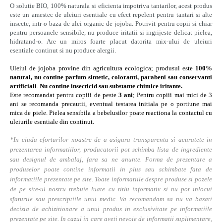
O solutie BIO, 100% naturala si eficienta impotriva tantarilor, acest produs
este un amestec de uleiuri esentiale cu efect repelent pentru tantari si alte
insecte, intr-o baza de ulei organic de jojoba. Potrivit pentru copii si chiar
pentru persoanele sensibile, nu produce iritatii si ingrijeste delicat pielea,
hidratand-o. Are un miros foarte placut datorita mix-ului de uleiuri
esentiale continut si nu produce alergii.
Uleiul de jojoba provine din agricultura ecologica; produsul este
100%
natural, nu contine parfum sintetic, coloranti, parabeni sau conservanti
artificiali
.
Nu contine insecticid sau substante chimice iritante.
Este recomandat pentru copiii de peste
3 ani
; Pentru copiii mai mici de 3
ani se recomanda precautii, eventual testarea initiala pe o portiune mai
mica de piele. Pielea sensibila a bebelusilor poate reactiona la contactul cu
uleiurile esentiale din continut.
*In ciuda eforturilor noastre de a asigura transparenta si acuratete in
prezentarea informatiilor, producatorii pot schimba lista de ingrediente
sau designul de ambalaj, fara sa ne anunte. Forma de prezentare a
produselor poate contine informatii in plus sau schimbate fata de
informatiile prezentate pe site. Toate informatiile despre produse si pozele
de pe site-ul nostru trebuie luate cu titlu informativ si nu pot inlocui
sfaturile sau prescriptiile unui medic. Va recomandam sa nu va bazati
decizia de achizitionare a unui produs in exclusivitate pe informatiile
prezentate pe site. In cazul in care aveti nevoie de informatii suplimentare,