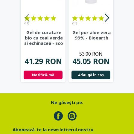
(17)
(21)
(23)
Gel de curatare
Gel pur aloe vera
Deod
bio cu ceai verde
99% - Bioearth
cu
si echinacea - Eco
frunz
Cosmetics
...
- Eco
53.00 RON
41.29 RON
45.05 RON
42.
Notifică-mă
Adaugă în coş
Not
Ne găseşti pe:
Abonează-te la newsletterul nostru