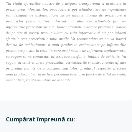
*In ciuda eforturilor noastre de a asigura transparenta si acuratete in
prezentarea informatiilor, producatorii pot schimba lista de ingrediente
sau designul de ambalaj, fara sa ne anunte. Forma de prezentare a
produselor poate contine informatii in plus sau schimbate fata de
informatiile prezentate pe site. Toate informatiile despre produse si pozele
de pe site-ul nostru trebuie luate cu titlu informativ si nu pot inlocui
sfaturile sau prescriptiile unui medic. Va recomandam sa nu va bazati
decizia de achizitionare a unui produs in exclusivitate pe informatiile
prezentate pe site. In cazul in care aveti nevoie de informatii suplimentare,
va rugam sa ne contactati in scris sau telefonic, inainte de achizitie. Va
rugam sa cititi eticheta produsului, atentionarile si instructiunile afisate
pe produs inainte de a consuma sau folosi produsul respectiv. Efectele
unui produs pot varia de la o persoană la alta în funcție de stilul de viață,
metabolism, vârstă sau stare de sănătate.
Cumpărat împreună cu: