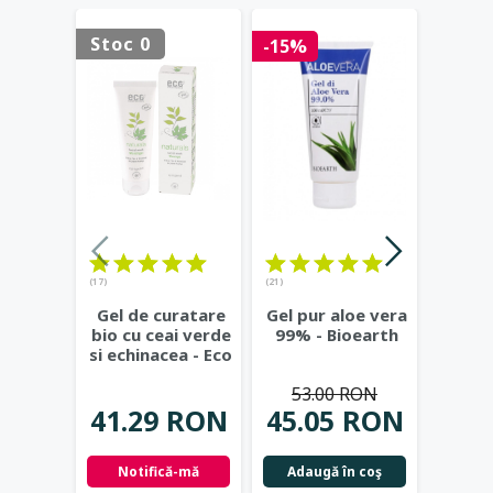
Stoc 0
Stoc 
-15%
(17)
(21)
(23)
Gel de curatare
Gel pur aloe vera
Deod
bio cu ceai verde
99% - Bioearth
cu
si echinacea - Eco
frunz
Cosmetics
...
- Eco
53.00 RON
41.29 RON
45.05 RON
42.
Notifică-mă
Adaugă în coş
Not