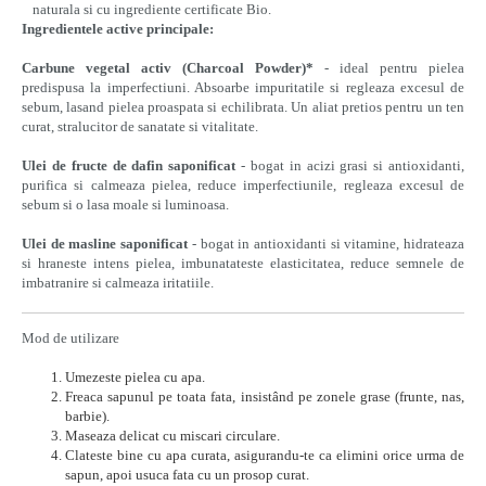
naturala si cu ingrediente certificate Bio.
Ingredientele active principale:
Carbune vegetal activ (Charcoal Powder)*
- ideal pentru pielea
predispusa la imperfectiuni. Absoarbe impuritatile si regleaza excesul de
sebum, lasand pielea proaspata si echilibrata. Un aliat pretios pentru un ten
curat, stralucitor de sanatate si vitalitate.
Ulei de fructe de dafin saponificat
- bogat in acizi grasi si antioxidanti,
purifica si calmeaza pielea, reduce imperfectiunile, regleaza excesul de
sebum si o lasa moale si luminoasa.
Ulei de masline saponificat
- bogat in antioxidanti si vitamine, hidrateaza
si hraneste intens pielea, imbunatateste elasticitatea, reduce semnele de
imbatranire si calmeaza iritatiile.
Mod de utilizare
Umezeste pielea cu apa.
Freaca sapunul pe toata fata, insistând pe zonele grase (frunte, nas,
barbie).
Maseaza delicat cu miscari circulare.
Clateste bine cu apa curata, asigurandu-te ca elimini orice urma de
sapun, apoi usuca fata cu un prosop curat.