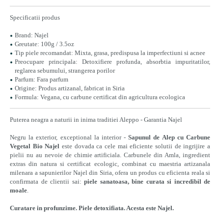
Specificatii produs
Brand: Najel
Greutate: 100g / 3.5oz
Tip piele recomandat: Mixta, grasa, predispusa la imperfectiuni si acnee
Preocupare principala: Detoxifiere profunda, absorbtia impuritatilor,
reglarea sebumului, strangerea porilor
Parfum: Fara parfum
Origine: Produs artizanal, fabricat in Siria
Formula: Vegana, cu carbune certificat din agricultura ecologica
Puterea neagra a naturii in inima traditiei Aleppo - Garantia Najel
Negru la exterior, exceptional la interior -
Sapunul de Alep cu Carbune
Vegetal Bio Najel
este dovada ca cele mai eficiente solutii de ingrijire a
pielii nu au nevoie de chimie artificiala. Carbunele din Amla, ingredient
extras din natura si certificat ecologic, combinat cu maestria artizanala
milenara a sapunierilor Najel din Siria, ofera un produs cu eficienta reala si
confirmata de clientii sai:
piele sanatoasa, bine curata si incredibil de
moale
.
Curatare in profunzime. Piele detoxifiata. Acesta este Najel.