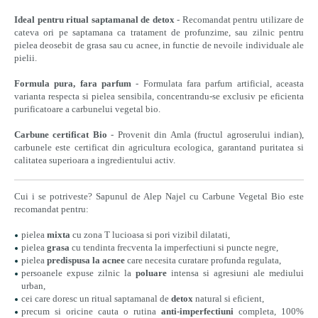
Ideal pentru ritual saptamanal de detox
- Recomandat pentru utilizare de
cateva ori pe saptamana ca tratament de profunzime, sau zilnic pentru
pielea deosebit de grasa sau cu acnee, in functie de nevoile individuale ale
pielii.
Formula pura, fara parfum
- Formulata fara parfum artificial, aceasta
varianta respecta si pielea sensibila, concentrandu-se exclusiv pe eficienta
purificatoare a carbunelui vegetal bio.
Carbune certificat Bio
- Provenit din Amla (fructul agroserului indian),
carbunele este certificat din agricultura ecologica, garantand puritatea si
calitatea superioara a ingredientului activ.
Cui i se potriveste? Sapunul de Alep Najel cu Carbune Vegetal Bio este
recomandat pentru:
pielea
mixta
cu zona T lucioasa si pori vizibil dilatati,
pielea
grasa
cu tendinta frecventa la imperfectiuni si puncte negre,
pielea
predispusa la acnee
care necesita curatare profunda regulata,
persoanele expuse zilnic la
poluare
intensa si agresiuni ale mediului
urban,
cei care doresc un ritual saptamanal de
detox
natural si eficient,
precum si oricine cauta o rutina
anti-imperfectiuni
completa, 100%