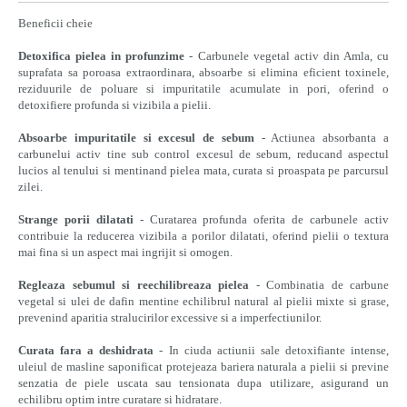
Beneficii cheie
Detoxifica pielea in profunzime
- Carbunele vegetal activ din Amla, cu
suprafata sa poroasa extraordinara, absoarbe si elimina eficient toxinele,
reziduurile de poluare si impuritatile acumulate in pori, oferind o
detoxifiere profunda si vizibila a pielii.
Absoarbe impuritatile si excesul de sebum
- Actiunea absorbanta a
carbunelui activ tine sub control excesul de sebum, reducand aspectul
lucios al tenului si mentinand pielea mata, curata si proaspata pe parcursul
zilei.
Strange porii dilatati
- Curatarea profunda oferita de carbunele activ
contribuie la reducerea vizibila a porilor dilatati, oferind pielii o textura
mai fina si un aspect mai ingrijit si omogen.
Regleaza sebumul si reechilibreaza pielea
- Combinatia de carbune
vegetal si ulei de dafin mentine echilibrul natural al pielii mixte si grase,
prevenind aparitia stralucirilor excessive si a imperfectiunilor.
Curata fara a deshidrata
- In ciuda actiunii sale detoxifiante intense,
uleiul de masline saponificat protejeaza bariera naturala a pielii si previne
senzatia de piele uscata sau tensionata dupa utilizare, asigurand un
echilibru optim intre curatare si hidratare.