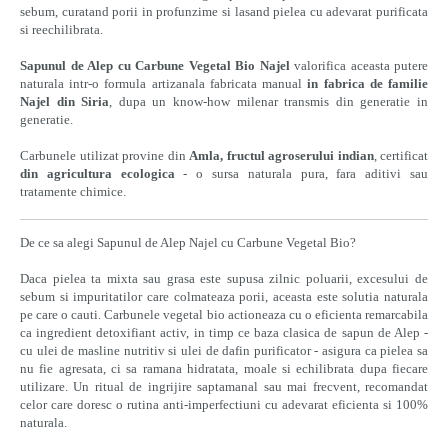
sebum, curatand porii in profunzime si lasand pielea cu adevarat purificata
si reechilibrata.
Sapunul de Alep cu Carbune Vegetal Bio Najel
valorifica aceasta putere
naturala intr-o formula artizanala fabricata manual
in fabrica de familie
Najel din Siria
, dupa un know-how milenar transmis din generatie in
generatie.
Carbunele utilizat provine din
Amla, fructul agroserului indian
, certificat
din agricultura ecologica
- o sursa naturala pura, fara aditivi sau
tratamente chimice.
De ce sa alegi Sapunul de Alep Najel cu Carbune Vegetal Bio?
Daca pielea ta mixta sau grasa este supusa zilnic poluarii, excesului de
sebum si impuritatilor care colmateaza porii, aceasta este solutia naturala
pe care o cauti. Carbunele vegetal bio actioneaza cu o eficienta remarcabila
ca ingredient detoxifiant activ, in timp ce baza clasica de sapun de Alep -
cu ulei de masline nutritiv si ulei de dafin purificator - asigura ca pielea sa
nu fie agresata, ci sa ramana hidratata, moale si echilibrata dupa fiecare
utilizare. Un ritual de ingrijire saptamanal sau mai frecvent, recomandat
celor care doresc o rutina anti-imperfectiuni cu adevarat eficienta si 100%
naturala.