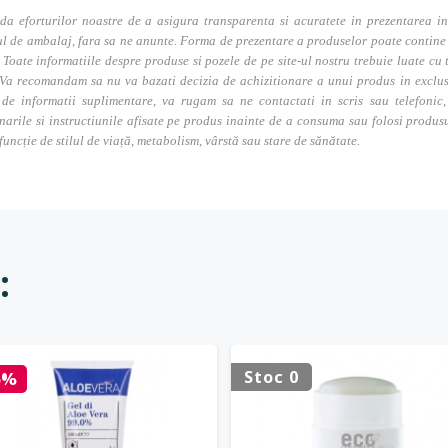
da eforturilor noastre de a asigura transparenta si acuratete in prezentarea in
l de ambalaj, fara sa ne anunte. Forma de prezentare a produselor poate contine i
. Toate informatiile despre produse si pozele de pe site-ul nostru trebuie luate cu t
Va recomandam sa nu va bazati decizia de achizitionare a unui produs in exclusivi
 de informatii suplimentare, va rugam sa ne contactati in scris sau telefonic, 
narile si instructiunile afisate pe produs inainte de a consuma sau folosi produs
 funcție de stilul de viață, metabolism, vârstă sau stare de sănătate.
:
Stoc 0
5%