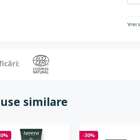
Vrei 
ficări:
use similare
20%
-30%