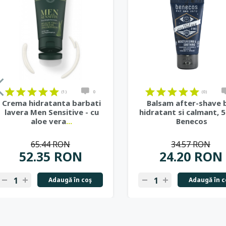
(1)
0
(0)
Crema hidratanta barbati
Balsam after-shave b
lavera Men Sensitive - cu
hidratant si calmant, 5
aloe vera
...
Benecos
65.44 RON
34.57 RON
52.35 RON
24.20 RON
Adaugă în coş
Adaugă în c