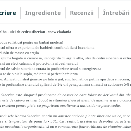
criere
Ingrediente
Recenzii
Întrebări
alba - ulei de cedru siberian - snow cladonia
odus sofisticat pentru un barbat modern!
sul ofera o experienta de barbierit confortabila si luxurianta
 dublu de masca cu argila
o spuma bogata si cremoasa, imbogatita cu argila alba, ulei de cedru siberian si ex
a si un efect calamnt si protector la niveul tenului
ctul de salvie siberiana curata in profunzime tenul si energizeaza
a-te de o piele supla, radianta si perfect barbierita
re: Aplicati un strat generos pe fata si gat, emulsionati cu putina apa daca e necesar, 
e in profunzime a tenului aplicati de 1-2 ori pe saptamana si lasati sa actioneze 5-8 
Siberica este singurul producator de cosmetice care foloseste derivatul din ule
n este de cateva ori mai bogat in vitamina E decat uleiul de masline si are o concen
 excelent pentru piele, cu proprietati emoliente si antioxidante peste medie.
rodusele Natura Siberica contin un amestec activ de plante siberiene unice, care 
ce si temperaturi de pana la - 50C. Ca rezultat, acestea au dezvoltat caracteris
 de necesitatile organismului si au o concentratie foarte ridicata de vitamine, miner