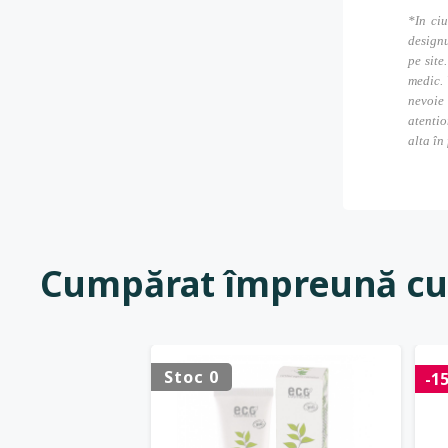
*In ciu
designu
pe site
medic. 
nevoie
atentio
alta în
Cumpărat împreună cu
Stoc 0
-1