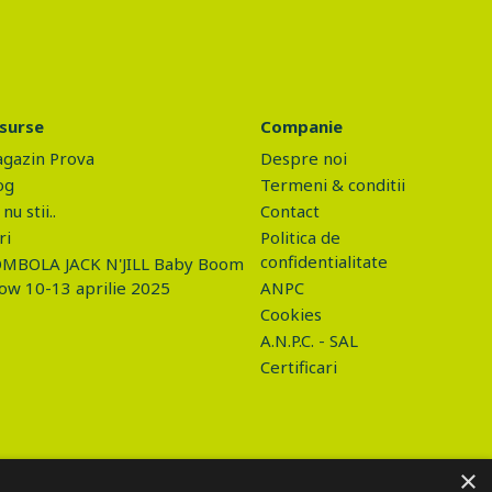
surse
Companie
gazin Prova
Despre noi
og
Termeni & conditii
nu stii..
Contact
ri
Politica de
confidentialitate
MBOLA JACK N'JILL Baby Boom
ow 10-13 aprilie 2025
ANPC
Cookies
A.N.P.C. - SAL
Certificari
×