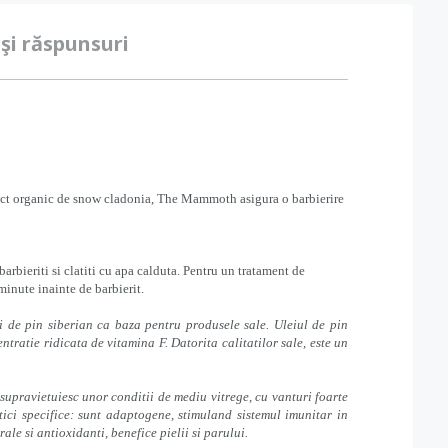
 şi răspunsuri
tract organic de snow cladonia, The Mammoth asigura o barbierire
barbieriti si clatiti cu apa calduta. Pentru un tratament de
minute inainte de barbierit.
i de pin siberian ca baza pentru produsele sale. Uleiul de pin
tratie ridicata de vitamina F. Datorita calitatilor sale, este un
supravietuiesc unor conditii de mediu vitrege, cu vanturi foarte
tici specifice: sunt adaptogene, stimuland sistemul imunitar in
ale si antioxidanti, benefice pielii si parului.