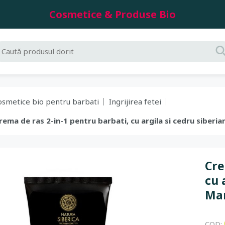
Cosmetice & Produse Bio
osmetice bio pentru barbati
Ingrijirea fetei
Crema de ras 2-in-1 pentru barbati, cu argila si cedru siber
Cre
cu 
Mam
COD: