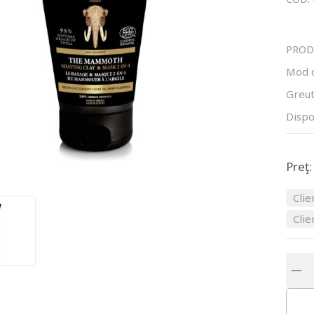
PROD
Mod 
Greut
Dispo
Preţ:
Clie
Clie