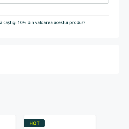
să câştigi 10% din valoarea acestui produs?
HOT
-25%