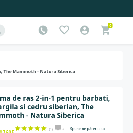
0
ian, The Mammoth - Natura Siberica
ma de ras 2-in-1 pentru barbati,
argila si cedru siberian, The
moth - Natura Siberica
Spune-ne părerea ta
(1)
0
0760E