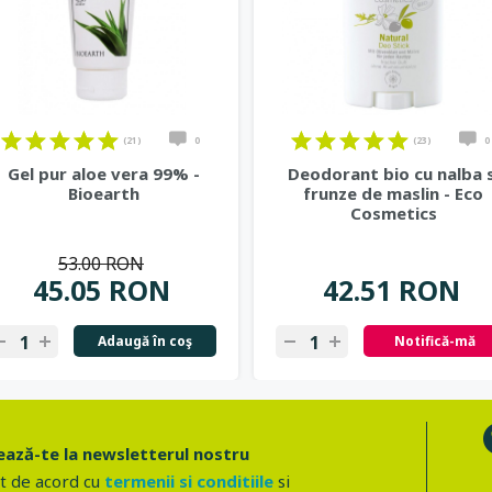
(21)
0
(23)
0
Gel pur aloe vera 99% -
Deodorant bio cu nalba s
Bioearth
frunze de maslin - Eco
Cosmetics
53.00 RON
45.05 RON
42.51 RON
Adaugă în coş
Notifică-mă
ază-te la newsletterul nostru
t de acord cu
termenii si conditiile
si