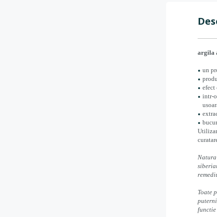
Des
argila 
un pr
produ
efect
intr-
usoar
extra
bucur
Utiliza
curatar
Natura 
siberia
remediu
Toate p
puterni
functie