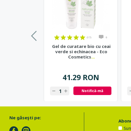
(17)
0
Gel de curatare bio cu ceai
verde si echinacea - Eco
Cosmetics
...
41.29 RON
Notifică-mă
Ne găseşti pe:
Abone
Sun