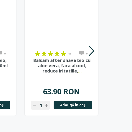
0
(0)
0
io,
Balsam after shave bio cu
Ulei or
0ml -
aloe vera, fara alcool,
30
reduce iritatiile,
...
63.90 RON
2
oş
Adaugă în coş