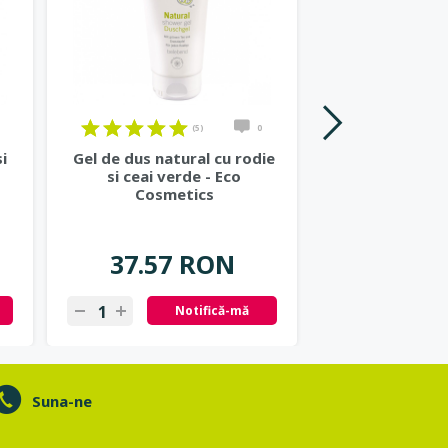
(5)
0
i
Gel de dus natural cu rodie
Lotiune de cor
si ceai verde - Eco
cu rodie si vit
Cosmetics
Cosmet
37.57 RON
42.70
Notifică-mă
N
Suna-ne